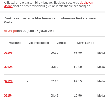
veiligstellen die passen bij uw budget. Boek uw goedkope
vlucht van
Medan
voor de beste reiservaring en onverslaanbare besparingen.
Controleer het vluchtschema van Indonesia AirAsia vanuit
Medan
zo 26 jul
ma 27 jul
di 28 jul
wo 29 jul
Vluchtnr.
Vliegtuigmodel
Vertrekt
Komt aan op
QZ106
-
06:00
07:50
Meda
QZ124
-
06:10
08:10
Meda
QZ128
-
07:10
09:15
Meda
QZ154
-
08:45
10:50
Meda