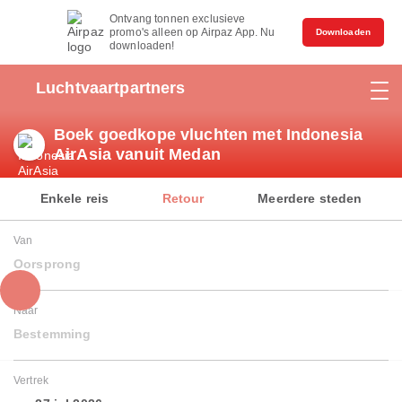
Ontvang tonnen exclusieve
promo's alleen op Airpaz App. Nu
Downloaden
downloaden!
Luchtvaartpartners
Boek goedkope vluchten met Indonesia
AirAsia vanuit Medan
Enkele reis
Retour
Meerdere steden
Van
Oorsprong
Naar
Bestemming
Vertrek