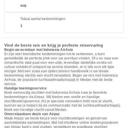
aug
Totaal aantal bestemmingen
3
Vind de beste reis en krijg je perfecte reiservaring
Begin uw avontuur met Indonesia AirAsia
Er zijn veel toeristische bestemmingen om te verkennen, u kunt
gemakkelijk de perfecte plek voor uw avontuur vinden. Of u nu naar een
romantische stad gaat voor een uitje, levendige stedelijke centra vol
cultuur ontdekt of ontspant op serene stranden, er is iets voor elk type
reiziger. Met een scala aan opties binnen handbereik is uw ideale
bestemming slechts een vlucht verwijderd. Begin uw reis met Indonesia
AirAsia, de populaire luchtvaartmaatschappij in Medan met de beste
service.
Handige boekingsservice
Boek eenvoudig vluchten met Indonesia AirAsia naar je favoriete
bestemmingen via Airpaz. Wij bieden een snelle en handige
vluchtboekingsservice. Als je speciale verzoeken hebt voor je vlucht,
kunnen we je helpen bij de communicatie met de luchtvaartmaatschappij.
Boek een handige vlucht vanuit Medan.
Onverslaanbare deals van Airpaz
Maak Airpaz uw beste keuze voor vluchtboekingen en geniet van
aantrekkelijke aanbiedingen. Met het intuïtieve online boekingssysteem
van Airpaz kunt u snel zoeken, vergelijken en goedkope vluchten