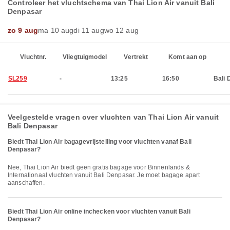
Controleer het vluchtschema van Thai Lion Air vanuit Bali
Denpasar
zo 9 aug
ma 10 aug
di 11 aug
wo 12 aug
Vluchtnr.
Vliegtuigmodel
Vertrekt
Komt aan op
SL259
-
13:25
16:50
Bali 
Veelgestelde vragen over vluchten van Thai Lion Air vanuit
Bali Denpasar
Biedt Thai Lion Air bagagevrijstelling voor vluchten vanaf Bali
Denpasar?
Nee, Thai Lion Air biedt geen gratis bagage voor Binnenlands &
Internationaal vluchten vanuit Bali Denpasar. Je moet bagage apart
aanschaffen.
Biedt Thai Lion Air online inchecken voor vluchten vanuit Bali
Denpasar?