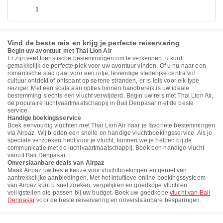
1
Vind de beste reis en krijg je perfecte reiservaring
Begin uw avontuur met Thai Lion Air
Er zijn veel toeristische bestemmingen om te verkennen, u kunt
gemakkelijk de perfecte plek voor uw avontuur vinden. Of u nu naar een
romantische stad gaat voor een uitje, levendige stedelijke centra vol
cultuur ontdekt of ontspant op serene stranden, er is iets voor elk type
reiziger. Met een scala aan opties binnen handbereik is uw ideale
bestemming slechts een vlucht verwijderd. Begin uw reis met Thai Lion Air,
de populaire luchtvaartmaatschappij in Bali Denpasar met de beste
service.
Handige boekingsservice
Boek eenvoudig vluchten met Thai Lion Air naar je favoriete bestemmingen
via Airpaz. Wij bieden een snelle en handige vluchtboekingsservice. Als je
speciale verzoeken hebt voor je vlucht, kunnen we je helpen bij de
communicatie met de luchtvaartmaatschappij. Boek een handige vlucht
vanuit Bali Denpasar.
Onverslaanbare deals van Airpaz
Maak Airpaz uw beste keuze voor vluchtboekingen en geniet van
aantrekkelijke aanbiedingen. Met het intuïtieve online boekingssysteem
van Airpaz kunt u snel zoeken, vergelijken en goedkope vluchten
veiligstellen die passen bij uw budget. Boek uw goedkope
vlucht van Bali
Denpasar
voor de beste reiservaring en onverslaanbare besparingen.