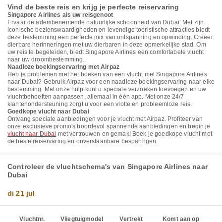
Vind de beste reis en krijg je perfecte reiservaring
Singapore Airlines als uw reisgenoot
Ervaar de adembenemende natuurlijke schoonheid van Dubai. Met zijn
iconische bezienswaardigheden en levendige toeristische attracties biedt
deze bestemming een perfecte mix van ontspanning en opwinding. Creëer
dierbare herinneringen met uw dierbaren in deze opmerkelijke stad. Om
uw reis te begeleiden, biedt Singapore Airlines een comfortabele vlucht
naar uw droombestemming.
Naadloze boekingservaring met Airpaz
Heb je problemen met het boeken van een vlucht met Singapore Airlines
naar Dubai? Gebruik Airpaz voor een naadloze boekingservaring naar elke
bestemming. Met onze hulp kunt u speciale verzoeken toevoegen en uw
vluchtbehoeften aanpassen, allemaal in één app. Met onze 24/7
klantenondersteuning zorgt u voor een vlotte en probleemloze reis.
Goedkope vlucht naar Dubai
Ontvang speciale aanbiedingen voor je vlucht met Airpaz. Profiteer van
onze exclusieve promo's boordevol spannende aanbiedingen en begin je
vlucht naar Dubai
met vertrouwen en gemak! Boek je goedkope vlucht met
de beste reiservaring en onverslaanbare besparingen.
Controleer de vluchtschema's van Singapore Airlines naar
Dubai
di 21 jul
Vluchtnr.
Vliegtuigmodel
Vertrekt
Komt aan op