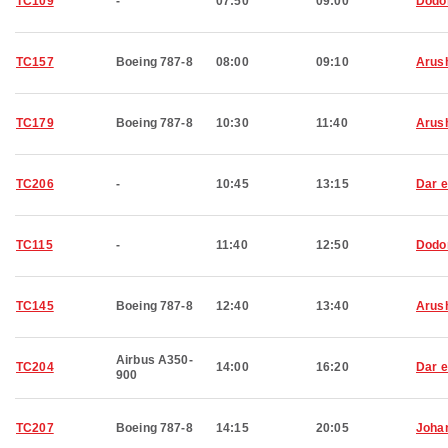
TC109
-
07:50
09:00
Dod
TC157
Boeing 787-8
08:00
09:10
Arus
TC179
Boeing 787-8
10:30
11:40
Arus
TC206
-
10:45
13:15
Dar 
TC115
-
11:40
12:50
Dod
TC145
Boeing 787-8
12:40
13:40
Arus
Airbus A350-
TC204
14:00
16:20
Dar 
900
TC207
Boeing 787-8
14:15
20:05
Joha