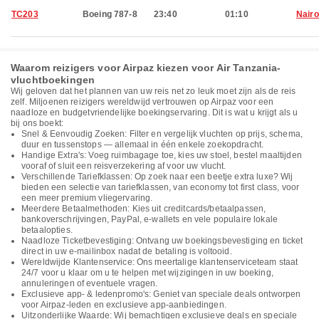
TC203
Boeing 787-8
23:40
01:10
Nairo
Waarom reizigers voor Airpaz kiezen voor Air Tanzania-
vluchtboekingen
Wij geloven dat het plannen van uw reis net zo leuk moet zijn als de reis
zelf. Miljoenen reizigers wereldwijd vertrouwen op Airpaz voor een
naadloze en budgetvriendelijke boekingservaring. Dit is wat u krijgt als u
bij ons boekt:
Snel & Eenvoudig Zoeken: Filter en vergelijk vluchten op prijs, schema,
duur en tussenstops — allemaal in één enkele zoekopdracht.
Handige Extra's: Voeg ruimbagage toe, kies uw stoel, bestel maaltijden
vooraf of sluit een reisverzekering af voor uw vlucht.
Verschillende Tariefklassen: Op zoek naar een beetje extra luxe? Wij
bieden een selectie van tariefklassen, van economy tot first class, voor
een meer premium vliegervaring.
Meerdere Betaalmethoden: Kies uit creditcards/betaalpassen,
bankoverschrijvingen, PayPal, e-wallets en vele populaire lokale
betaalopties.
Naadloze Ticketbevestiging: Ontvang uw boekingsbevestiging en ticket
direct in uw e-mailinbox nadat de betaling is voltooid.
Wereldwijde Klantenservice: Ons meertalige klantenserviceteam staat
24/7 voor u klaar om u te helpen met wijzigingen in uw boeking,
annuleringen of eventuele vragen.
Exclusieve app- & ledenpromo's: Geniet van speciale deals ontworpen
voor Airpaz-leden en exclusieve app-aanbiedingen.
Uitzonderlijke Waarde: Wij bemachtigen exclusieve deals en speciale