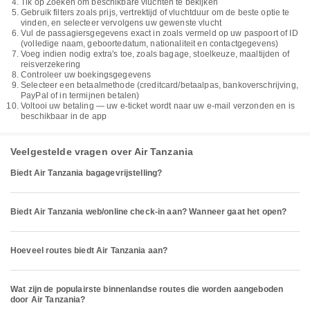
Tik op Zoeken om beschikbare vluchten te bekijken
Gebruik filters zoals prijs, vertrektijd of vluchtduur om de beste optie te
vinden, en selecteer vervolgens uw gewenste vlucht
Vul de passagiersgegevens exact in zoals vermeld op uw paspoort of ID
(volledige naam, geboortedatum, nationaliteit en contactgegevens)
Voeg indien nodig extra's toe, zoals bagage, stoelkeuze, maaltijden of
reisverzekering
Controleer uw boekingsgegevens
Selecteer een betaalmethode (creditcard/betaalpas, bankoverschrijving,
PayPal of in termijnen betalen)
Voltooi uw betaling — uw e-ticket wordt naar uw e-mail verzonden en is
beschikbaar in de app
Veelgestelde vragen over Air Tanzania
Biedt Air Tanzania bagagevrijstelling?
Biedt Air Tanzania web/online check-in aan? Wanneer gaat het open?
Hoeveel routes biedt Air Tanzania aan?
Wat zijn de populairste binnenlandse routes die worden aangeboden
door Air Tanzania?