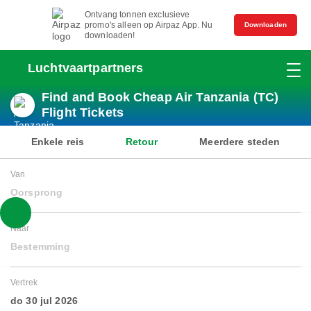
Ontvang tonnen exclusieve
promo's alleen op Airpaz App. Nu
Downloaden
downloaden!
Luchtvaartpartners
Find and Book Cheap Air Tanzania (TC)
Flight Tickets
Enkele reis
Retour
Meerdere steden
Van
Oorsprong
Naar
Bestemming
Vertrek
do 30 jul 2026