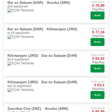
Dar es Salaam (DAR)
Arusha (ARK)
Start vanaf
€ 75,89
di 8 sep
Direct
Prijs/Pax
Air Tanzania
Boek
Dar es Salaam (DAR)
Kilimanjaro (JRO)
Start vanaf
€ 77,16
vr 25 sep
Direct
Prijs/Pax
Air Tanzania
Boek
Kilimanjaro (JRO)
Dar es Salaam (DAR)
Start vanaf
€ 83,02
do 6 aug
Direct
Prijs/Pax
Air Tanzania
Boek
Kilimanjaro (JRO)
Dar es Salaam (DAR)
Start vanaf
€ 83,1
ma 10 aug
Direct
Prijs/Pax
Air Tanzania
Boek
Zanzibar City (ZNZ)
Arusha (ARK)
Start vanaf
€ 85,95