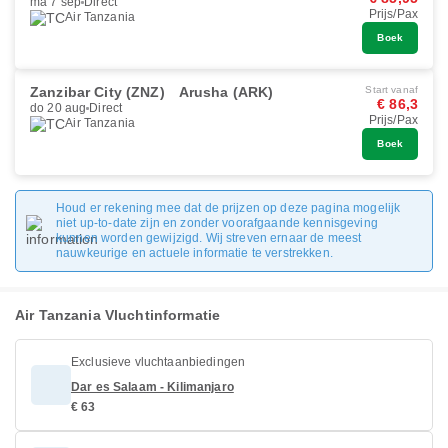
ma 7 sep
Direct
Prijs/Pax
Air Tanzania
Boek
Zanzibar City (ZNZ)
Arusha (ARK)
Start vanaf
€ 86,3
do 20 aug
Direct
Prijs/Pax
Air Tanzania
Boek
Houd er rekening mee dat de prijzen op deze pagina mogelijk
niet up-to-date zijn en zonder voorafgaande kennisgeving
kunnen worden gewijzigd. Wij streven ernaar de meest
nauwkeurige en actuele informatie te verstrekken.
Air Tanzania Vluchtinformatie
Exclusieve vluchtaanbiedingen
Dar es Salaam - Kilimanjaro
€ 63