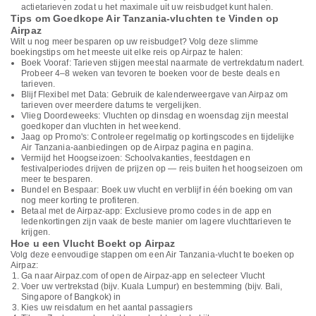
actietarieven zodat u het maximale uit uw reisbudget kunt halen.
Tips om Goedkope Air Tanzania-vluchten te Vinden op
Airpaz
Wilt u nog meer besparen op uw reisbudget? Volg deze slimme
boekingstips om het meeste uit elke reis op Airpaz te halen:
Boek Vooraf: Tarieven stijgen meestal naarmate de vertrekdatum nadert.
Probeer 4–8 weken van tevoren te boeken voor de beste deals en
tarieven.
Blijf Flexibel met Data: Gebruik de kalenderweergave van Airpaz om
tarieven over meerdere datums te vergelijken.
Vlieg Doordeweeks: Vluchten op dinsdag en woensdag zijn meestal
goedkoper dan vluchten in het weekend.
Jaag op Promo's: Controleer regelmatig op kortingscodes en tijdelijke
Air Tanzania-aanbiedingen op de Airpaz pagina en pagina.
Vermijd het Hoogseizoen: Schoolvakanties, feestdagen en
festivalperiodes drijven de prijzen op — reis buiten het hoogseizoen om
meer te besparen.
Bundel en Bespaar: Boek uw vlucht en verblijf in één boeking om van
nog meer korting te profiteren.
Betaal met de Airpaz-app: Exclusieve promo codes in de app en
ledenkortingen zijn vaak de beste manier om lagere vluchttarieven te
krijgen.
Hoe u een Vlucht Boekt op Airpaz
Volg deze eenvoudige stappen om een Air Tanzania-vlucht te boeken op
Airpaz:
Ga naar Airpaz.com of open de Airpaz-app en selecteer Vlucht
Voer uw vertrekstad (bijv. Kuala Lumpur) en bestemming (bijv. Bali,
Singapore of Bangkok) in
Kies uw reisdatum en het aantal passagiers