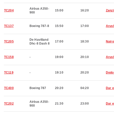
Airbus A350-
TC204
15:00
16:20
Zanzi
900
TC137
Boeing 787-8
15:50
17:00
Arus
De Havilland
TC205
17:00
18:30
Nairo
Dhc-8 Dash 8
TC158
-
19:00
20:10
Arus
TC119
-
19:10
20:20
Dod
TC400
Boeing 787
20:20
04:20
Dar 
Airbus A350-
TC202
21:30
23:00
Dar 
900