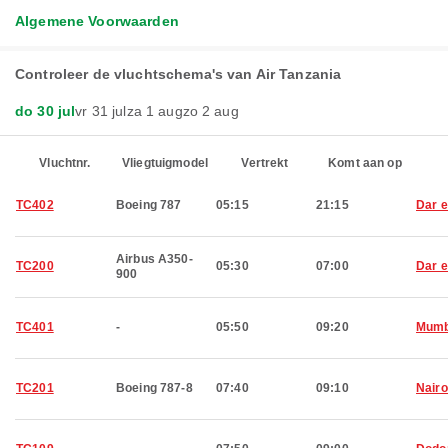
Algemene Voorwaarden
Controleer de vluchtschema's van Air Tanzania
do 30 jul
vr 31 jul
za 1 aug
zo 2 aug
Vluchtnr.
Vliegtuigmodel
Vertrekt
Komt aan op
TC402
Boeing 787
05:15
21:15
Dar 
Airbus A350-
TC200
05:30
07:00
Dar 
900
TC401
-
05:50
09:20
Mumb
TC201
Boeing 787-8
07:40
09:10
Nairo