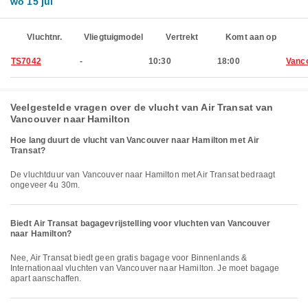
wo 15 jul
Vluchtnr.
Vliegtuigmodel
Vertrekt
Komt aan op
TS7042
-
10:30
18:00
Vanc
Veelgestelde vragen over de vlucht van Air Transat van
Vancouver naar Hamilton
Hoe lang duurt de vlucht van Vancouver naar Hamilton met Air
Transat?
De vluchtduur van Vancouver naar Hamilton met Air Transat bedraagt
ongeveer 4u 30m.
Biedt Air Transat bagagevrijstelling voor vluchten van Vancouver
naar Hamilton?
Nee, Air Transat biedt geen gratis bagage voor Binnenlands &
Internationaal vluchten van Vancouver naar Hamilton. Je moet bagage
apart aanschaffen.