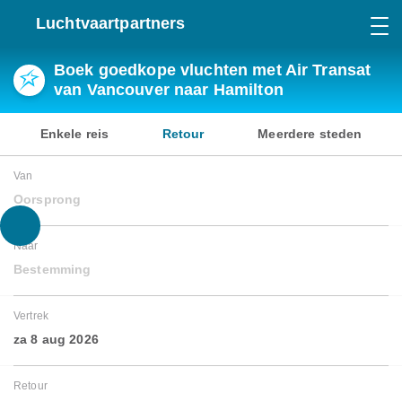
Luchtvaartpartners
Boek goedkope vluchten met Air Transat
van Vancouver naar Hamilton
Enkele reis
Retour
Meerdere steden
Van
Oorsprong
Naar
Bestemming
Vertrek
za 8 aug 2026
Retour