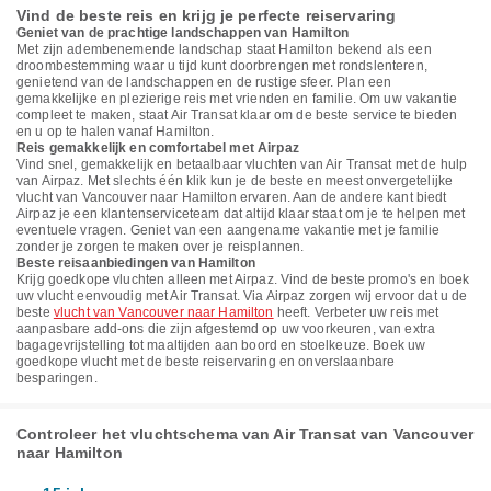
Vind de beste reis en krijg je perfecte reiservaring
Geniet van de prachtige landschappen van Hamilton
Met zijn adembenemende landschap staat Hamilton bekend als een
droombestemming waar u tijd kunt doorbrengen met rondslenteren,
genietend van de landschappen en de rustige sfeer. Plan een
gemakkelijke en plezierige reis met vrienden en familie. Om uw vakantie
compleet te maken, staat Air Transat klaar om de beste service te bieden
en u op te halen vanaf Hamilton.
Reis gemakkelijk en comfortabel met Airpaz
Vind snel, gemakkelijk en betaalbaar vluchten van Air Transat met de hulp
van Airpaz. Met slechts één klik kun je de beste en meest onvergetelijke
vlucht van Vancouver naar Hamilton ervaren. Aan de andere kant biedt
Airpaz je een klantenserviceteam dat altijd klaar staat om je te helpen met
eventuele vragen. Geniet van een aangename vakantie met je familie
zonder je zorgen te maken over je reisplannen.
Beste reisaanbiedingen van Hamilton
Krijg goedkope vluchten alleen met Airpaz. Vind de beste promo's en boek
uw vlucht eenvoudig met Air Transat. Via Airpaz zorgen wij ervoor dat u de
beste
vlucht van Vancouver naar Hamilton
heeft. Verbeter uw reis met
aanpasbare add-ons die zijn afgestemd op uw voorkeuren, van extra
bagagevrijstelling tot maaltijden aan boord en stoelkeuze. Boek uw
goedkope vlucht met de beste reiservaring en onverslaanbare
besparingen.
Controleer het vluchtschema van Air Transat van Vancouver
naar Hamilton