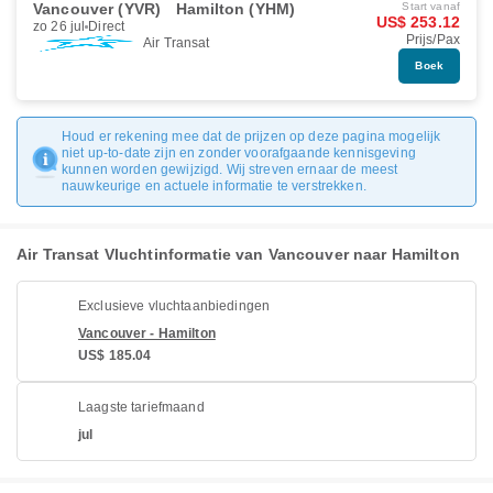
Vancouver (YVR)
Hamilton (YHM)
Start vanaf
US$ 253.12
zo 26 jul
Direct
Prijs/Pax
Air Transat
Boek
Houd er rekening mee dat de prijzen op deze pagina mogelijk
niet up-to-date zijn en zonder voorafgaande kennisgeving
kunnen worden gewijzigd. Wij streven ernaar de meest
nauwkeurige en actuele informatie te verstrekken.
Air Transat Vluchtinformatie van Vancouver naar Hamilton
Exclusieve vluchtaanbiedingen
Vancouver - Hamilton
US$ 185.04
Laagste tariefmaand
jul