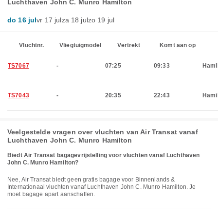
Luchthaven John C. Munro Hamilton
do 16 jul
vr 17 jul
za 18 jul
zo 19 jul
Vluchtnr.
Vliegtuigmodel
Vertrekt
Komt aan op
TS7067
-
07:25
09:33
Hami
TS7043
-
20:35
22:43
Hami
Veelgestelde vragen over vluchten van Air Transat vanaf
Luchthaven John C. Munro Hamilton
Biedt Air Transat bagagevrijstelling voor vluchten vanaf Luchthaven
John C. Munro Hamilton?
Nee, Air Transat biedt geen gratis bagage voor Binnenlands &
Internationaal vluchten vanaf Luchthaven John C. Munro Hamilton. Je
moet bagage apart aanschaffen.