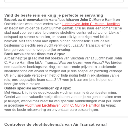
Vind de beste reis en krijg je perfecte reiservaring
Bezoek uw droomvakantie vanaf Luchthaven John C. Munro Hamilton
Ontdek alles wat u moet weten over
Luchthaven John C. Munro Hamilton
en begin uw volgende avontuur met gemak. Of u nu naar een romantische
stad gaat voor een uitje, bruisende stedelijke centra vol cultuur ontdekt of
ontspant op serene stranden, er is voor elk type reiziger wel iets te
beleven. Met een scala aan opties binnen handbereik is uw ideale
bestemming slechts een vlucht verwijderd. Laat Air Transat u erheen
brengen voor een onvergetelijke ervaring.
Boek uw vlucht naadloos met Airpaz
Airpaz helpt je graag met het boeken van vluchten vanaf Luchthaven John
C. Munro Hamilton bij Air Transat. Waarom kiezen voor Airpaz? We bieden
een naadloze boekingservaring, concurrerende prijzen en uitstekende
klantenservice om ervoor te zorgen dat je reis soepel en plezierig verloopt.
Of je nu speciale verzoeken hebt of hulp nodig hebt in elk stadium van je
reis, ons toegewijde team staat 24/7 voor je klaar om je te helpen een
heerlijke reis te maken.
Ontdek speciale aanbiedingen op Airpaz
Met Airpaz krijg je de goedkoopste vluchten naar je droombestemming.
Geniet van een vakantie met je dierbaren zonder je zorgen te maken over
je budget, want Airpaz biedt tal van speciale aanbiedingen voor jou. Boek
je goedkope
vlucht van Luchthaven John C. Munro Hamilton
bij Airpaz
voor de beste reiservaring en onverslaanbare besparingen.
Controleer de vluchtschema's van Air Transat vanaf