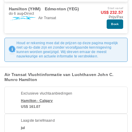
Hamilton (YHM)
Edmonton (YEG)
Start vanaf
US$ 232.57
do 6 aug
Direct
Prijs/Pax
Air Transat
Boek
Houd er rekening mee dat de prijzen op deze pagina mogelijk
niet up-to-date zijn en zonder voorafgaande kennisgeving
kunnen worden gewijzigd. Wij streven ernaar de meest
nauwkeurige en actuele informatie te verstrekken.
Air Transat Vluchtinformatie van Luchthaven John C.
Munro Hamilton
Exclusieve vluchtaanbiedingen
Hamilton - Calgary
US$ 161.07
Laagste tariefmaand
jul