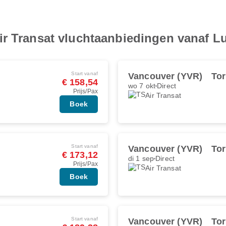
ir Transat vluchtaanbiedingen vanaf 
Start vanaf
Vancouver (YVR)
Tor
€ 158,54
wo 7 okt
Direct
Prijs/Pax
Air Transat
Boek
Start vanaf
Vancouver (YVR)
Tor
€ 173,12
di 1 sep
Direct
Prijs/Pax
Air Transat
Boek
Start vanaf
Vancouver (YVR)
Tor