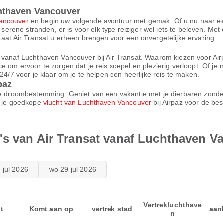
hthaven Vancouver
ancouver
en begin uw volgende avontuur met gemak. Of u nu naar een
p serene stranden, er is voor elk type reiziger wel iets te beleven. M
Laat Air Transat u erheen brengen voor een onvergetelijke ervaring.
n vanaf Luchthaven Vancouver bij Air Transat. Waarom kiezen voor A
e om ervoor te zorgen dat je reis soepel en plezierig verloopt. Of je 
24/7 voor je klaar om je te helpen een heerlijke reis te maken.
paz
 je droombestemming. Geniet van een vakantie met je dierbaren zonde
ek je goedkope
vlucht van Luchthaven Vancouver
bij Airpaz voor de be
's van Air Transat vanaf Luchthaven V
8 jul 2026
wo 29 jul 2026
Vertrekluchthave
kt
Komt aan op
vertrek stad
aan
n