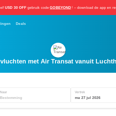
el!
USD 30 OFF
gebruik code
GOBEYOND
! – download de app en re
lingen
Deals
luchten met Air Transat vanuit Luch
Naar
Vertrek
ma 27 jul 2026