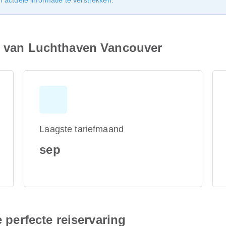
actuele informatie te verstrekken.
ie van Luchthaven Vancouver
Laagste tariefmaand
sep
e perfecte reiservaring