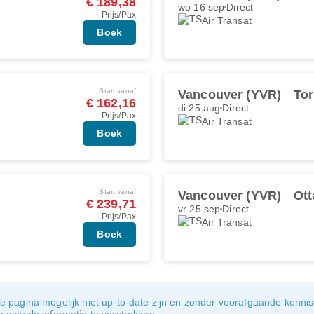
€ 189,38
wo 16 sep
Direct
Prijs/Pax
Air Transat
Boek
Start vanaf
Vancouver (YVR)
Tor
€ 162,16
di 25 aug
Direct
Prijs/Pax
Air Transat
Boek
Start vanaf
Vancouver (YVR)
Ot
€ 239,71
vr 25 sep
Direct
Prijs/Pax
Air Transat
Boek
e pagina mogelijk niet up-to-date zijn en zonder voorafgaande kenni