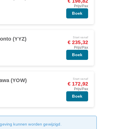
€ 198,82
Prijs/Pax
Boek
Start vanaf
onto (YYZ)
€ 235,32
Prijs/Pax
Boek
Start vanaf
tawa (YOW)
€ 172,92
Prijs/Pax
Boek
sgeving kunnen worden gewijzigd.