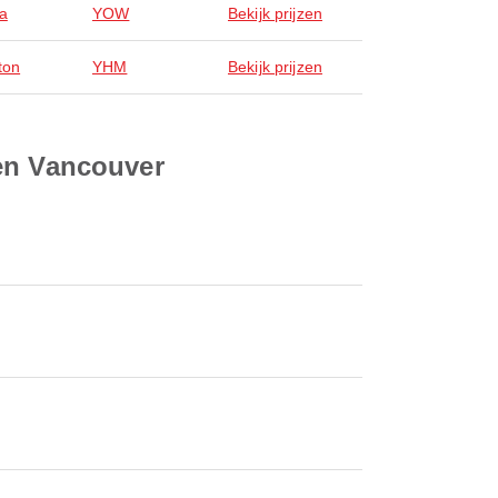
a
YOW
Bekijk prijzen
ton
YHM
Bekijk prijzen
ven Vancouver