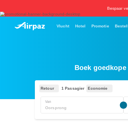
Bespaar ve
Vlucht
Hotel
Promotie
Bestel
Boek goedkope v
Retour
1 Passagier
Economie
Van