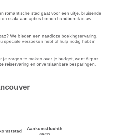
 romantische stad gaat voor een uitje, bruisende
et een scala aan opties binnen handbereik is uw
irpaz? We bieden een naadloze boekingservaring,
nu speciale verzoeken hebt of hulp nodig hebt in
r je zorgen te maken over je budget, want Airpaz
ste reiservaring en onverslaanbare besparingen.
ancouver
Aankomstluchth
komststad
aven