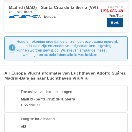
Madrid (MAD)
Santa Cruz de la Sierra (VVI)
Start vanaf
US$ 686.49
za 3 okt
Direct
Prijs/Pax
Air Europa
Boek
Houd er rekening mee dat de prijzen op deze pagina mogelijk
niet up-to-date zijn en zonder voorafgaande kennisgeving
kunnen worden gewijzigd. Wij streven ernaar de meest
nauwkeurige en actuele informatie te verstrekken.
Air Europa Vluchtinformatie van Luchthaven Adolfo Suárez
Madrid-Barajas naar Luchthaven ViruViru
Exclusieve vluchtaanbiedingen
Madrid - Santa Cruz de la Sierra
US$ 598.23
Laagste tariefmaand
okt