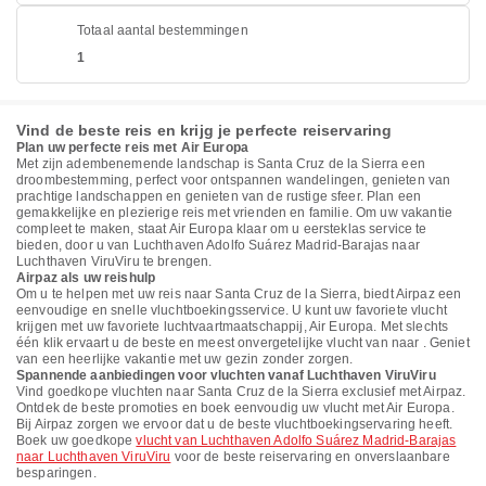
Totaal aantal bestemmingen
1
Vind de beste reis en krijg je perfecte reiservaring
Plan uw perfecte reis met Air Europa
Met zijn adembenemende landschap is Santa Cruz de la Sierra een
droombestemming, perfect voor ontspannen wandelingen, genieten van
prachtige landschappen en genieten van de rustige sfeer. Plan een
gemakkelijke en plezierige reis met vrienden en familie. Om uw vakantie
compleet te maken, staat Air Europa klaar om u eersteklas service te
bieden, door u van Luchthaven Adolfo Suárez Madrid-Barajas naar
Luchthaven ViruViru te brengen.
Airpaz als uw reishulp
Om u te helpen met uw reis naar Santa Cruz de la Sierra, biedt Airpaz een
eenvoudige en snelle vluchtboekingsservice. U kunt uw favoriete vlucht
krijgen met uw favoriete luchtvaartmaatschappij, Air Europa. Met slechts
één klik ervaart u de beste en meest onvergetelijke vlucht van naar . Geniet
van een heerlijke vakantie met uw gezin zonder zorgen.
Spannende aanbiedingen voor vluchten vanaf Luchthaven ViruViru
Vind goedkope vluchten naar Santa Cruz de la Sierra exclusief met Airpaz.
Ontdek de beste promoties en boek eenvoudig uw vlucht met Air Europa.
Bij Airpaz zorgen we ervoor dat u de beste vluchtboekingservaring heeft.
Boek uw goedkope
vlucht van Luchthaven Adolfo Suárez Madrid-Barajas
naar Luchthaven ViruViru
voor de beste reiservaring en onverslaanbare
besparingen.