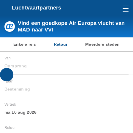
Luchtvaartpartners
Vind een goedkope Air Europa vlucht van
MAD naar VVI
Enkele reis
Retour
Meerdere steden
Van
Oorsprong
Naar
Bestemming
Vertrek
ma 10 aug 2026
Retour