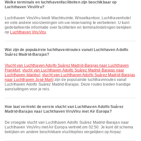
Welke terminals en luchthavenfaciliteiten zijn beschikbaar op
Luchthaven ViruViru?
Luchthaven ViruViru biedt Wachtruimte, Wisselkantoor, Luchthavenhotel
en vele andere voorzieningen om uw reiservaring te verbeteren. U kunt
gedetailleerde informatie over faciliteiten en terminalindelingen bekijken
op
Luchthaven ViruViru
.
Wat zijn de populairste luchthaventroutes vanuit Luchthaven Adolfo
Suárez Madrid-Barajas?
vlucht van Luchthaven Adolfo Suárez Madrid-Barajas naar Luchthaven
Frankfurt
,
vlucht van Luchthaven Adolfo Suárez Madrid-Barajas naar
Luchthaven Istanbul
,
vlucht van Luchthaven Adolfo Suárez Madrid-Barajas
naar Luchthaven José Martí
zijn de populairste luchthavnroutes vanaf
Luchthaven Adolfo Suárez Madrid-Barajas. Deze routes bieden handige
aansluitingen voor je reis.
Hoe laat vertrekt de eerste vlucht van Luchthaven Adolfo Suárez
Madrid-Barajas naar Luchthaven ViruViru met Air Europa?
De vroegste vlucht van Luchthaven Adolfo Suárez Madrid-Barajas naar
Luchthaven ViruViru met Air Europa vertrekt om 02:50. Je kunt dit schema
bekijken en andere beschikbare vluchtopties vergelijken op Airpaz.