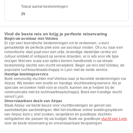
Totaal aantal bestemmingen
25
Vind de beste reis en krijg je perfecte reiservaring
Begin uw avontuur met Volotea
Er zijn veel toeristische bestemmingen om te verkennen, u kunt
gemakkelijk de perfecte plek voor uw avontuur vinden. Of u nu naar een
romantische stad gaat voor een uitje, levendige stedelijke centra vol
cultuur ontdekt of ontspant op serene stranden, er is iets voor elk type
reiziger. Met een scala aan opties binnen handbereik is uw ideale
bestemming slechts een vlucht verwijderd. Begin uw reis met Volotea, de
populaire luchtvaartmaatschappij in Lyon met de beste service.
Handige boekingsservice
Boek eenvoudig vluchten met Volotea naar je favoriete bestemmingen via
Airpaz. Wij bieden een snelle en handige vluchtboekingsservice. Als je
speciale verzoeken hebt voor je vlucht, kunnen we je helpen bij de
communicatie met de luchtvaartmaatschappij. Boek een handige vlucht
vanuit Lyon.
Onverslaanbare deals van Airpaz
Maak Airpaz uw beste keuze voor vluchtboekingen en geniet van
aantrekkelijke aanbiedingen. Met het intuïtieve online boekingssysteem
van Airpaz kunt u snel zoeken, vergelijken en goedkope vluchten
veiligstellen die passen bij uw budget. Boek uw goedkope
vlucht van Lyon
voor de beste reiservaring en onverslaanbare besparingen.