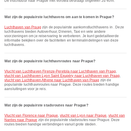
De vluchtduur naar Prague met Volotea bedraagt ongeveer 2u 40m.
Wat zijn de populairste luchthavens om aan te komen in Prague?
Luchthaven van Praag
zijn de populairste aankomstluchthavens in . Deze
luchthavens bieden Autoverhuur, Dineren, Taxi en vele andere
voorzieningen om je reiservaring te verbeteren. Je kunt gedetailleerde
informatie bekijken over de faciliteiten en terminalindelingen van deze
luchthavens.
Wat zijn de populairste luchthavnroutes naar Prague?
vlucht van Luchthaven Firenze-Peretola naar Luchthaven van Praag
,
vlucht van Luchthaven Lyon Saint Exupéry naar Luchthaven van Praag
,
vlucht van Luchthaven Athene naar Luchthaven van Praag
zijn de
populairste luchthavnroutes naar Prague. Deze routes bieden handige
aansluitingen voor je reis.
Wat zijn de populairste stadsroutes naar Prague?
vlucht van Florence naar Prague
,
vlucht van Lyon naar Prague
,
vlucht van
Nantes naar Prague
zijn de populairste stadsroutes naar Prague. Deze
routes bieden handige verbindingen vanuit grote steden.