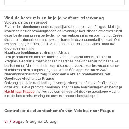
Vind de beste reis en krijg je perfecte reiservaring
Volotea als uw reisgenoot
Ervaar de adembenemende natuurlijke schoonheid van Prague. Met zijn
iconische bezienswaardigheden en levendige toeristische attracties biedt
deze bestemming een perfecte mix van ontspanning en opwinding. Creëer
dierbare herinneringen met uw dierbaren in deze opmerkelijke stad. Om
uw reis te begeleiden, biedt Volotea een comfortabele vlucht naar uw
droombestemming.
Naadloze boekingservaring met Airpaz
Heb je problemen met het boeken van een vlucht met Volotea naar
Prague? Gebruik Airpaz voor een naadloze boekingservaring naar elke
bestemming. Met onze hulp kunt u speciale verzoeken toevoegen en uw
vluchtbehoeften aanpassen, allemaal in één app. Met onze 24/7
klantenondersteuning zorgt u voor een vlotte en probleemloze reis.
Goedkope vlucht naar Prague
Ontvang speciale aanbiedingen voor je vlucht met Airpaz. Profiteer van
onze exclusieve promo's boordevol spannende aanbiedingen en begin je
vlucht naar Prague
met vertrouwen en gemak! Boek je goedkope vlucht
met de beste reiservaring en onverslaanbare besparingen.
Controleer de vluchtschema's van Volotea naar Prague
vr 7 aug
zo 9 aug
ma 10 aug