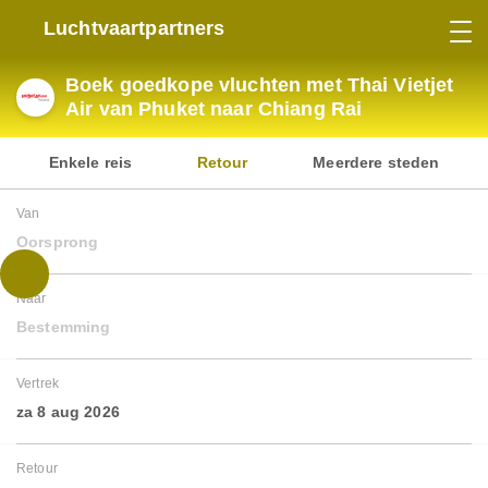
Luchtvaartpartners
Boek goedkope vluchten met Thai Vietjet
Air van Phuket naar Chiang Rai
Enkele reis
Retour
Meerdere steden
Van
Oorsprong
Naar
Bestemming
Vertrek
za 8 aug 2026
Retour