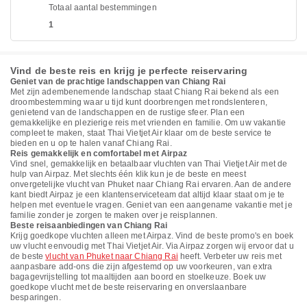
Totaal aantal bestemmingen
1
Vind de beste reis en krijg je perfecte reiservaring
Geniet van de prachtige landschappen van Chiang Rai
Met zijn adembenemende landschap staat Chiang Rai bekend als een
droombestemming waar u tijd kunt doorbrengen met rondslenteren,
genietend van de landschappen en de rustige sfeer. Plan een
gemakkelijke en plezierige reis met vrienden en familie. Om uw vakantie
compleet te maken, staat Thai Vietjet Air klaar om de beste service te
bieden en u op te halen vanaf Chiang Rai.
Reis gemakkelijk en comfortabel met Airpaz
Vind snel, gemakkelijk en betaalbaar vluchten van Thai Vietjet Air met de
hulp van Airpaz. Met slechts één klik kun je de beste en meest
onvergetelijke vlucht van Phuket naar Chiang Rai ervaren. Aan de andere
kant biedt Airpaz je een klantenserviceteam dat altijd klaar staat om je te
helpen met eventuele vragen. Geniet van een aangename vakantie met je
familie zonder je zorgen te maken over je reisplannen.
Beste reisaanbiedingen van Chiang Rai
Krijg goedkope vluchten alleen met Airpaz. Vind de beste promo's en boek
uw vlucht eenvoudig met Thai Vietjet Air. Via Airpaz zorgen wij ervoor dat u
de beste
vlucht van Phuket naar Chiang Rai
heeft. Verbeter uw reis met
aanpasbare add-ons die zijn afgestemd op uw voorkeuren, van extra
bagagevrijstelling tot maaltijden aan boord en stoelkeuze. Boek uw
goedkope vlucht met de beste reiservaring en onverslaanbare
besparingen.