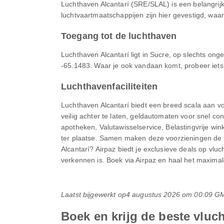
Luchthaven Alcantarí (SRE/SLAL) is een belangrij
luchtvaartmaatschappijen zijn hier gevestigd, waar
Toegang tot de luchthaven
Luchthaven Alcantarí ligt in Sucre, op slechts ong
-65.1483. Waar je ook vandaan komt, probeer iets
Luchthavenfaciliteiten
Luchthaven Alcantarí biedt een breed scala aan v
veilig achter te laten, geldautomaten voor snel c
apotheken, Valutawisselservice, Belastingvrije wi
ter plaatse. Samen maken deze voorzieningen de 
Alcantarí? Airpaz biedt je exclusieve deals op vl
verkennen is. Boek via Airpaz en haal het maximale 
Laatst bijgewerkt op
4 augustus 2026 om 00:09 G
Boek en krijg de beste vluc