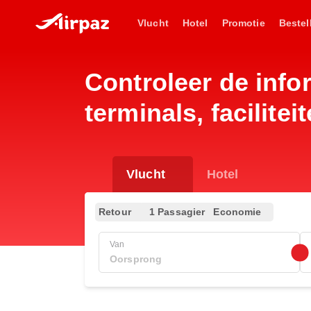
Vlucht
Hotel
Promotie
Bestel
Controleer de info
terminals, facilite
Vlucht
Hotel
Retour
1 Passagier
Economie
Van