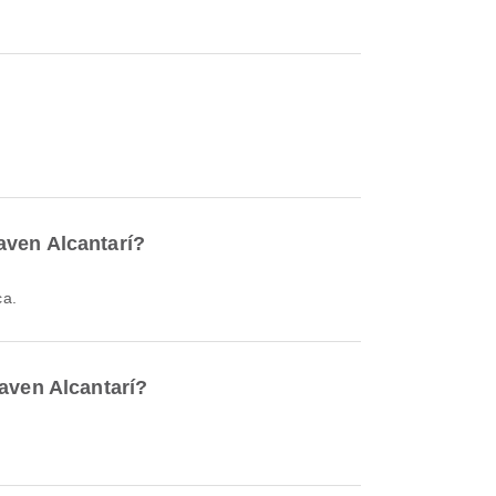
aven Alcantarí?
ca.
aven Alcantarí?