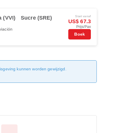
Start vanaf
a (VVI)
Sucre (SRE)
US$ 67.3
Prijs/Pax
viación
Boek
nisgeving kunnen worden gewijzigd.