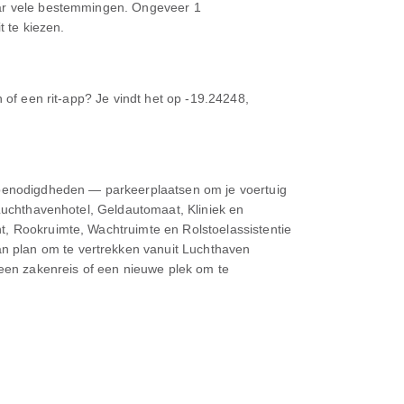
naar vele bestemmingen. Ongeveer 1
t te kiezen.
 of een rit-app? Je vindt het op -19.24248,
isbenodigdheden — parkeerplaatsen om je voertuig
 Luchthavenhotel, Geldautomaat, Kliniek en
t, Rookruimte, Wachtruimte en Rolstoelassistentie
n plan om te vertrekken vanuit Luchthaven
 een zakenreis of een nieuwe plek om te