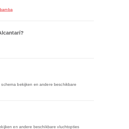
abamba
Alcantarí?