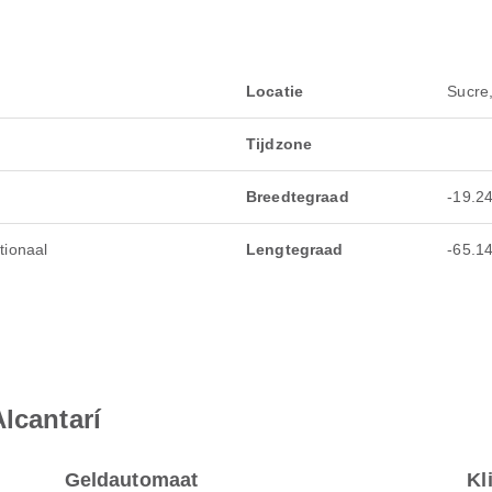
Locatie
Sucre,
Tijdzone
Breedtegraad
-19.2
tionaal
Lengtegraad
-65.1
lcantarí
Geldautomaat
Kl