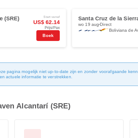
Start vanaf
e (SRE)
Santa Cruz de la Sierr
US$ 62.14
wo 19 aug
Direct
Prijs/Pax
Boliviana de A
Boek
eze pagina mogelijk niet up-to-date zijn en zonder voorafgaande ken
n actuele informatie te verstrekken.
aven Alcantarí (SRE)