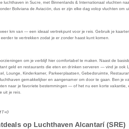
ke luchthaven in Sucre, met Binnenlands & Internationaal vluchten 
onder Boliviana de Aviación, dus er zijn elke dag volop vluchten om ui
eveer km van — een ideaal vertrekpunt voor je reis. Gebruik je kaarten
 eerder te vertrekken zodat je er zonder haast kunt komen.
oorzieningen om je verblijf hier comfortabel te maken. Naast de bas
ontant geld en restaurants die eten en drinken serveren — vind je ook
nkel, Lounge, Kinderkamer, Parkeerplaatsen, Gebedsruimte, Restauran
luchthaven gemakkelijker en aangenamer om door te gaan. Ben je va
uchten naar je favoriete bestemmingen — of het nu een korte vakantie,
uit je reis.
MT+0
htdeals op Luchthaven Alcantarí (SRE)