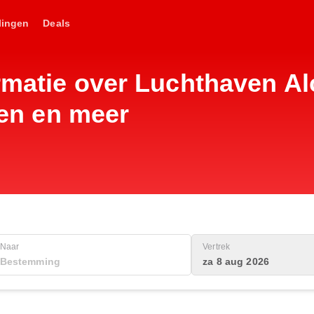
lingen
Deals
rmatie over Luchthaven Al
iten en meer
Naar
Vertrek
za 8 aug 2026