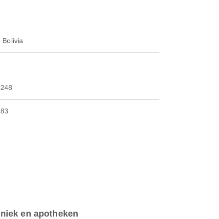
 Bolivia
4248
483
iniek en apotheken