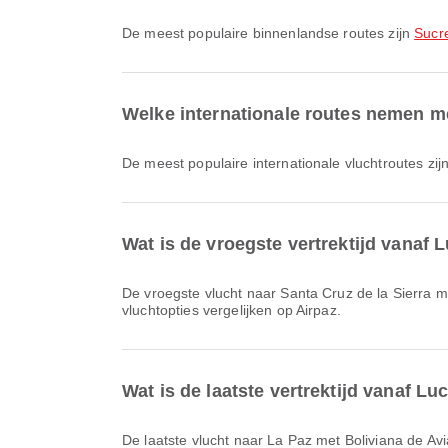
De meest populaire binnenlandse routes zijn
Sucr
Welke internationale routes nemen m
De meest populaire internationale vluchtroutes zij
Wat is de vroegste vertrektijd vanaf 
De vroegste vlucht naar Santa Cruz de la Sierra met LATAM Chile met vluchtcode LA2406 vertrekt om 01:00. Je kunt dit schema bekijken en andere beschikbare
vluchtopties vergelijken op Airpaz.
Wat is de laatste vertrektijd vanaf L
De laatste vlucht naar La Paz met Boliviana de Aviación met vluchtcode OB626 vertrekt om 22:25. Je kunt dit schema bekijken en andere beschikbare vluchtopties