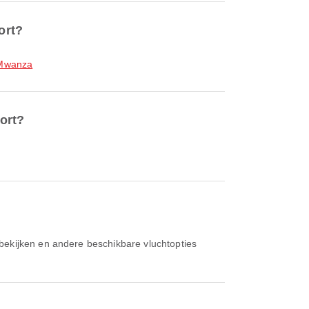
ort?
Mwanza
ort?