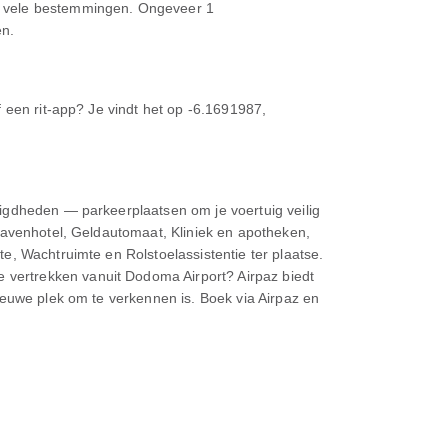
r vele bestemmingen. Ongeveer 1
en.
 een rit-app? Je vindt het op -6.1691987,
igdheden — parkeerplaatsen om je voertuig veilig
havenhotel, Geldautomaat, Kliniek en apotheken,
e, Wachtruimte en Rolstoelassistentie ter plaatse.
vertrekken vanuit Dodoma Airport? Airpaz biedt
ieuwe plek om te verkennen is. Boek via Airpaz en