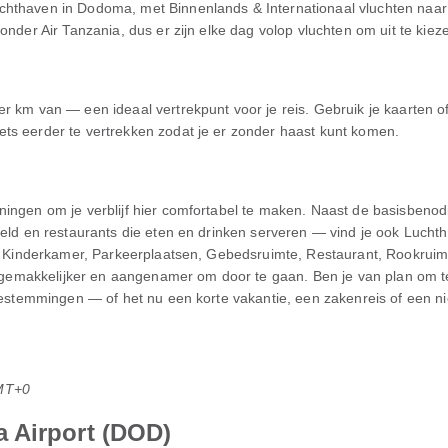
chthaven in Dodoma, met Binnenlands & Internationaal vluchten naa
onder Air Tanzania, dus er zijn elke dag volop vluchten om uit te kiez
r km van — een ideaal vertrekpunt voor je reis. Gebruik je kaarten of
ts eerder te vertrekken zodat je er zonder haast kunt komen.
ningen om je verblijf hier comfortabel te maken. Naast de basisbenod
geld en restaurants die eten en drinken serveren — vind je ook Lucht
e, Kinderkamer, Parkeerplaatsen, Gebedsruimte, Restaurant, Rookruimt
makkelijker en aangenamer om door te gaan. Ben je van plan om te 
 bestemmingen — of het nu een korte vakantie, een zakenreis of een n
MT+0
 Airport (DOD)