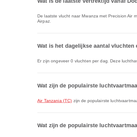
Wat is de laatste vertrektijd vanaf D
De laatste vlucht naar Mwanza met Precision Air met vluchtcode PW603 vertrekt om 21:05. Je kunt dit schema bekijken en andere beschikbare vluchtopties vergelijken op
Airpaz.
Wat is het dagelijkse aantal vluchte
Er zijn ongeveer 0 vluchten per dag. Deze luchtha
Wat zijn de populairste luchtvaartm
Air Tanzania (TC)
zijn de populairste luchtvaartma
Wat zijn de populairste luchtvaartma