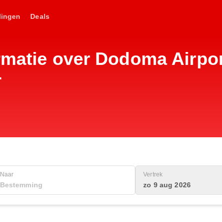
lingen
Deals
rmatie over Dodoma Airpor
r
Naar
Vertrek
zo 9 aug 2026