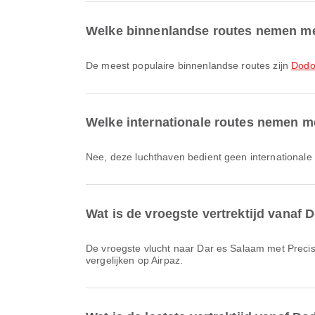
Welke binnenlandse routes nemen me
De meest populaire binnenlandse routes zijn
Dodo
Welke internationale routes nemen m
Nee, deze luchthaven bedient geen internationale
Wat is de vroegste vertrektijd vanaf
De vroegste vlucht naar Dar es Salaam met Precision Air met vluchtcode PW601 vertrekt om 07:15. Je kunt dit schema bekijken en andere beschikbare vluchtopties
vergelijken op Airpaz.