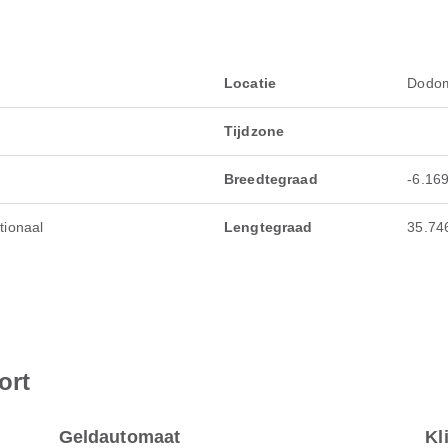
Locatie
Dodom
Tijdzone
Breedtegraad
-6.16
tionaal
Lengtegraad
35.74
ort
Geldautomaat
Kl