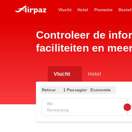
Vlucht
Hotel
Promotie
Bestel
Controleer de info
faciliteiten en mee
Vlucht
Hotel
Retour
1 Passagier
Economie
Van