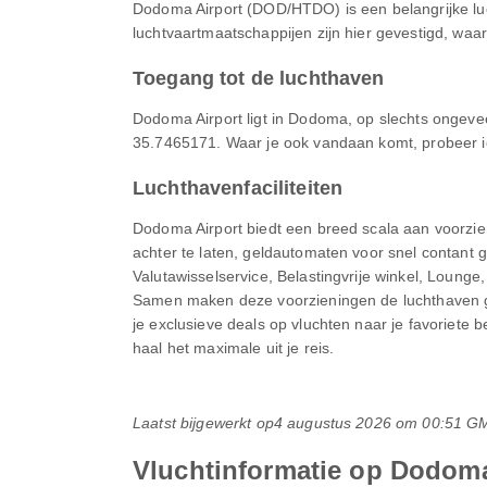
Dodoma Airport (DOD/HTDO) is een belangrijke lu
luchtvaartmaatschappijen zijn hier gevestigd, waar
Toegang tot de luchthaven
Dodoma Airport ligt in Dodoma, op slechts ongevee
35.7465171. Waar je ook vandaan komt, probeer ie
Luchthavenfaciliteiten
Dodoma Airport biedt een breed scala aan voorzie
achter te laten, geldautomaten voor snel contant 
Valutawisselservice, Belastingvrije winkel, Loung
Samen maken deze voorzieningen de luchthaven ge
je exclusieve deals op vluchten naar je favoriete
haal het maximale uit je reis.
Laatst bijgewerkt op
4 augustus 2026 om 00:51 G
Vluchtinformatie op Dodoma