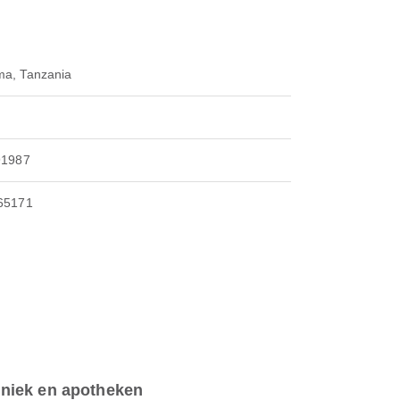
a, Tanzania
91987
65171
iniek en apotheken