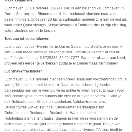
Maak kennis met
Luchthaven Julius Nyerere (DAR/HTDA) is een belangrijke luchthaven in
Dar es Salaam, met Binnenlands & Internationaal vluchten naar vele
bestemmingen. Ongeveer 20 luchtvaartmaatschappijen zijn hier gevestigd,
waaronder Qatar Airways, Kenya Airways en Emirates, dus er zijn elke dag
volop vluchten om uit te kiezen.
Toegang tot de luchthaven
Luchthaven Julius Nyerere ligt in Dar es Salaam, op slechts ongeveer km
van — een ideaal vertrekpunt voor je reis. Gebruik je kaarten of een rit-
app? Je vindt het op -6.8725336, 39.2047277. Waar je ook vandaan komt,
probeer iets eerder te vertrekken zodat je er zonder haast kunt komen.
Luchthavenfaciliteiten
Luchthaven Julius Nyerere biedt een breed scala aan voorzieningen om je
verblijf hier comfortabel te maken. Naast de basisbenodigdheden —
parkeerplaatsen om je voertuig veilig achter te laten, geldautomaten voor
snel contant geld en restaurants die eten en drinken serveren — vind je
ook Geldautomaat, Kliniek en apotheken, Valutawisselservice,
Belastingvrije winkel, Lounge, Kinderkamer, Parkeerplaatsen,
Gebedsruimte, Restaurant, Rookruimte, Wachtruimte en
Rolstoelassistentie ter plaatse. Samen maken deze voorzieningen de
luchthaven gemakkelijker en aangenamer om door te gaan. Ben je van
plan om te vertrekken vanuit Luchthaven Julius Nyerere? Airpaz biedt je