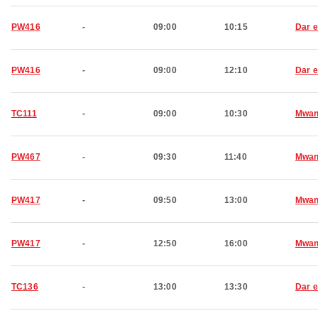
PW416
-
09:00
10:15
Dar 
PW416
-
09:00
12:10
Dar 
TC111
-
09:00
10:30
Mwan
PW467
-
09:30
11:40
Mwan
PW417
-
09:50
13:00
Mwan
PW417
-
12:50
16:00
Mwan
TC136
-
13:00
13:30
Dar 