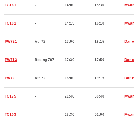
TC161
-
14:00
15:30
Mwan
TC101
-
14:15
16:10
Mwan
PW721
Atr 72
17:00
18:15
Dar 
PW713
Boeing 787
17:30
17:50
Dar 
PW721
Atr 72
18:00
19:15
Dar 
TC175
-
21:40
00:40
Mwan
TC103
-
23:30
01:00
Mwan