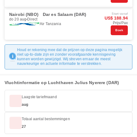
Nairobi (NBO)
Dar es Salaam (DAR)
Start vanaf
US$ 188.94
do 20 aug
Direct
Prijs/Pax
Air Tanzania
Boek
Houd er rekening mee dat de prijzen op deze pagina mogelijk
niet up-to-date zijn en zonder voorafgaande kennisgeving
kunnen worden gewijzigd. Wij streven ernaar de meest
nauwkeurige en actuele informatie te verstrekken.
Vluchtinformatie op Luchthaven Julius Nyerere (DAR)
Laagste tariefmaand
aug
Totaal aantal bestemmingen
27