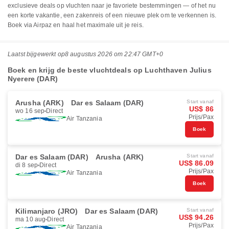
exclusieve deals op vluchten naar je favoriete bestemmingen — of het nu
een korte vakantie, een zakenreis of een nieuwe plek om te verkennen is.
Boek via Airpaz en haal het maximale uit je reis.
Laatst bijgewerkt op
8 augustus 2026 om 22:47 GMT+0
Boek en krijg de beste vluchtdeals op Luchthaven Julius
Nyerere (DAR)
Arusha (ARK)
Dar es Salaam (DAR)
Start vanaf
US$ 86
wo 16 sep
Direct
Prijs/Pax
Air Tanzania
Boek
Dar es Salaam (DAR)
Arusha (ARK)
Start vanaf
US$ 86.09
di 8 sep
Direct
Prijs/Pax
Air Tanzania
Boek
Kilimanjaro (JRO)
Dar es Salaam (DAR)
Start vanaf
US$ 94.26
ma 10 aug
Direct
Prijs/Pax
Air Tanzania