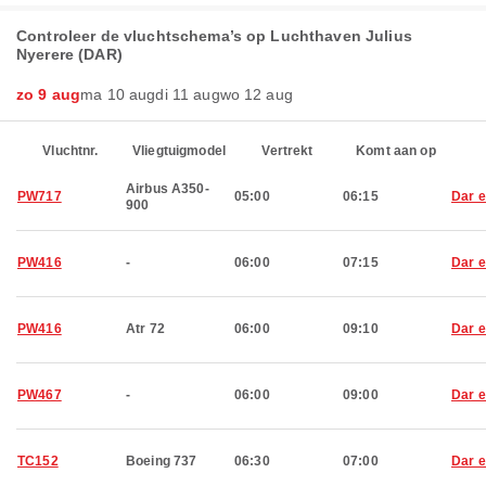
Controleer de vluchtschema’s op Luchthaven Julius
Nyerere (DAR)
zo 9 aug
ma 10 aug
di 11 aug
wo 12 aug
Vluchtnr.
Vliegtuigmodel
Vertrekt
Komt aan op
Airbus A350-
PW717
05:00
06:15
Dar 
900
PW416
-
06:00
07:15
Dar 
PW416
Atr 72
06:00
09:10
Dar 
PW467
-
06:00
09:00
Dar 
TC152
Boeing 737
06:30
07:00
Dar 