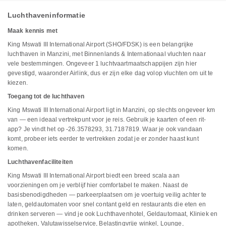
Luchthaveninformatie
Maak kennis met
King Mswati III International Airport (SHO/FDSK) is een belangrijke
luchthaven in Manzini, met Binnenlands & Internationaal vluchten naar
vele bestemmingen. Ongeveer 1 luchtvaartmaatschappijen zijn hier
gevestigd, waaronder Airlink, dus er zijn elke dag volop vluchten om uit te
kiezen.
Toegang tot de luchthaven
King Mswati III International Airport ligt in Manzini, op slechts ongeveer km
van — een ideaal vertrekpunt voor je reis. Gebruik je kaarten of een rit-
app? Je vindt het op -26.3578293, 31.7187819. Waar je ook vandaan
komt, probeer iets eerder te vertrekken zodat je er zonder haast kunt
komen.
Luchthavenfaciliteiten
King Mswati III International Airport biedt een breed scala aan
voorzieningen om je verblijf hier comfortabel te maken. Naast de
basisbenodigdheden — parkeerplaatsen om je voertuig veilig achter te
laten, geldautomaten voor snel contant geld en restaurants die eten en
drinken serveren — vind je ook Luchthavenhotel, Geldautomaat, Kliniek en
apotheken, Valutawisselservice, Belastingvrije winkel, Lounge,