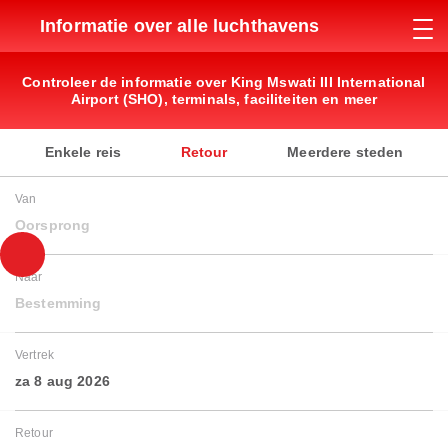
Informatie over alle luchthavens
Controleer de informatie over King Mswati III International
Airport (SHO), terminals, faciliteiten en meer
Enkele reis
Retour
Meerdere steden
Van
Oorsprong
Naar
Bestemming
Vertrek
za 8 aug 2026
Retour