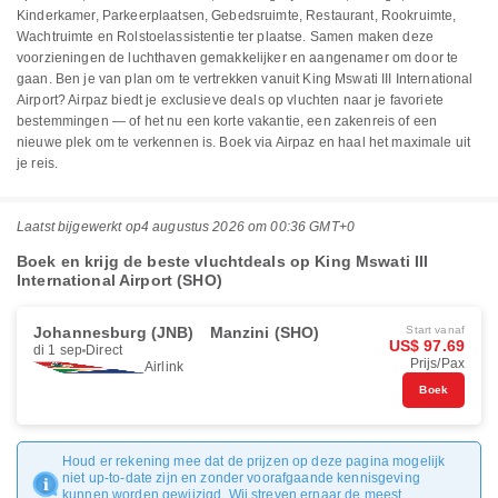
Kinderkamer, Parkeerplaatsen, Gebedsruimte, Restaurant, Rookruimte,
Wachtruimte en Rolstoelassistentie ter plaatse. Samen maken deze
voorzieningen de luchthaven gemakkelijker en aangenamer om door te
gaan. Ben je van plan om te vertrekken vanuit King Mswati III International
Airport? Airpaz biedt je exclusieve deals op vluchten naar je favoriete
bestemmingen — of het nu een korte vakantie, een zakenreis of een
nieuwe plek om te verkennen is. Boek via Airpaz en haal het maximale uit
je reis.
Laatst bijgewerkt op
4 augustus 2026 om 00:36 GMT+0
Boek en krijg de beste vluchtdeals op King Mswati III
International Airport (SHO)
Johannesburg (JNB)
Manzini (SHO)
Start vanaf
US$ 97.69
di 1 sep
Direct
Prijs/Pax
Airlink
Boek
Houd er rekening mee dat de prijzen op deze pagina mogelijk
niet up-to-date zijn en zonder voorafgaande kennisgeving
kunnen worden gewijzigd. Wij streven ernaar de meest