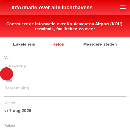
Informatie over alle luchthavens
Controleer de informatie over Koulamoutou Airport (KOU),
terminals, faciliteiten en meer
Enkele reis
Retour
Meerdere steden
Van
Oorsprong
Naar
Bestemming
Vertrek
vr 7 aug 2026
Retour