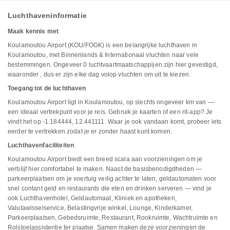
Luchthaveninformatie
Maak kennis met
Koulamoutou Airport (KOU/FOGK) is een belangrijke luchthaven in
Koulamoutou, met Binnenlands & Internationaal vluchten naar vele
bestemmingen. Ongeveer 0 luchtvaartmaatschappijen zijn hier gevestigd,
waaronder , dus er zijn elke dag volop vluchten om uit te kiezen.
Toegang tot de luchthaven
Koulamoutou Airport ligt in Koulamoutou, op slechts ongeveer km van —
een ideaal vertrekpunt voor je reis. Gebruik je kaarten of een rit-app? Je
vindt het op -1.184444, 12.441111. Waar je ook vandaan komt, probeer iets
eerder te vertrekken zodat je er zonder haast kunt komen.
Luchthavenfaciliteiten
Koulamoutou Airport biedt een breed scala aan voorzieningen om je
verblijf hier comfortabel te maken. Naast de basisbenodigdheden —
parkeerplaatsen om je voertuig veilig achter te laten, geldautomaten voor
snel contant geld en restaurants die eten en drinken serveren — vind je
ook Luchthavenhotel, Geldautomaat, Kliniek en apotheken,
Valutawisselservice, Belastingvrije winkel, Lounge, Kinderkamer,
Parkeerplaatsen, Gebedsruimte, Restaurant, Rookruimte, Wachtruimte en
Rolstoelassistentie ter plaatse. Samen maken deze voorzieningen de