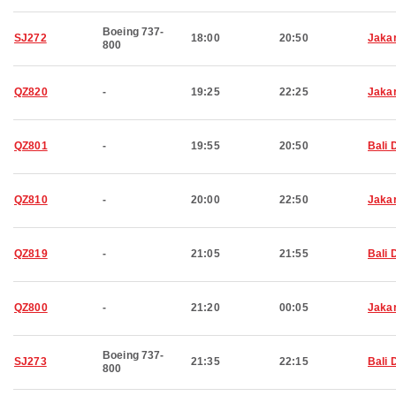
Boeing 737-
SJ272
18:00
20:50
Jaka
800
QZ820
-
19:25
22:25
Jaka
QZ801
-
19:55
20:50
Bali 
QZ810
-
20:00
22:50
Jaka
QZ819
-
21:05
21:55
Bali 
QZ800
-
21:20
00:05
Jaka
Boeing 737-
SJ273
21:35
22:15
Bali 
800