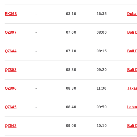
EK368
-
03:10
16:35
Duba
QZ807
-
07:00
08:00
Bali 
QZ644
-
07:10
08:15
Bali 
QZ803
-
08:30
09:20
Bali 
QZ806
-
08:30
11:30
Jaka
QZ645
-
08:40
09:50
Labu
QZ642
-
09:00
10:10
Bali 