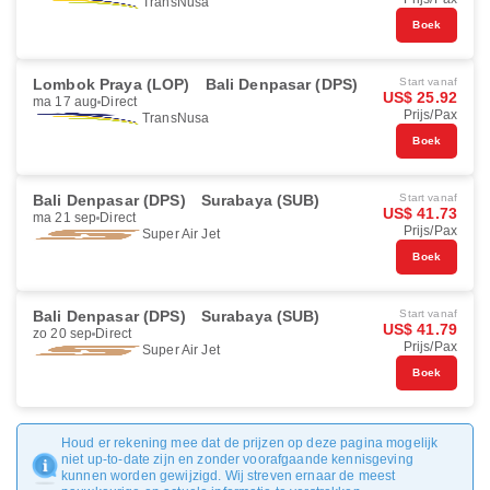
TransNusa
Boek
Lombok Praya (LOP)
Bali Denpasar (DPS)
Start vanaf
US$ 25.92
ma 17 aug
Direct
Prijs/Pax
TransNusa
Boek
Bali Denpasar (DPS)
Surabaya (SUB)
Start vanaf
US$ 41.73
ma 21 sep
Direct
Prijs/Pax
Super Air Jet
Boek
Bali Denpasar (DPS)
Surabaya (SUB)
Start vanaf
US$ 41.79
zo 20 sep
Direct
Prijs/Pax
Super Air Jet
Boek
Houd er rekening mee dat de prijzen op deze pagina mogelijk
niet up-to-date zijn en zonder voorafgaande kennisgeving
kunnen worden gewijzigd. Wij streven ernaar de meest