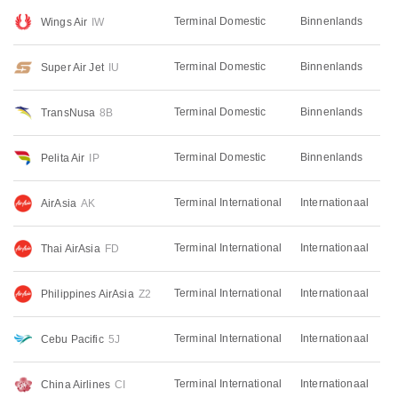
Terminal Domestic
Binnenlands
Wings Air
IW
Terminal Domestic
Binnenlands
Super Air Jet
IU
Terminal Domestic
Binnenlands
TransNusa
8B
Terminal Domestic
Binnenlands
Pelita Air
IP
Terminal International
Internationaal
AirAsia
AK
Terminal International
Internationaal
Thai AirAsia
FD
Terminal International
Internationaal
Philippines AirAsia
Z2
Terminal International
Internationaal
Cebu Pacific
5J
Terminal International
Internationaal
China Airlines
CI