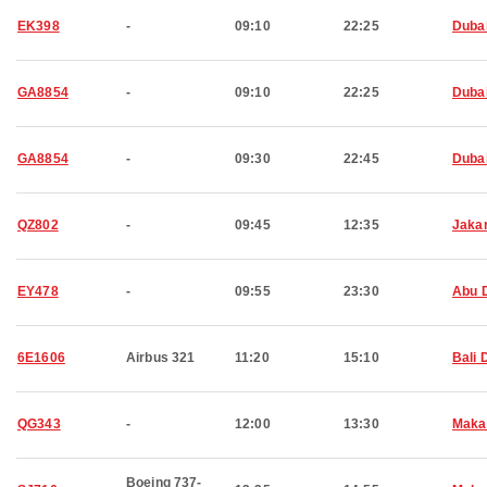
EK398
-
09:10
22:25
Duba
GA8854
-
09:10
22:25
Duba
GA8854
-
09:30
22:45
Duba
QZ802
-
09:45
12:35
Jaka
EY478
-
09:55
23:30
Abu 
6E1606
Airbus 321
11:20
15:10
Bali 
QG343
-
12:00
13:30
Maka
Boeing 737-