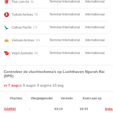
Terminal International
Internationaal
Thai Lion Air
SL
Terminal International
Internationaal
Turkish Airlines
TK
Terminal International
Internationaal
Cathay Pacific
CX
Terminal International
Internationaal
Vietnam Airlines
VN
Terminal International
Internationaal
Virgin Australia
VA
Controleer de vluchtschema’s op Luchthaven Ngurah Rai
(DPS)
vr 7 aug
za 8 aug
zo 9 aug
ma 10 aug
Vluchtnr.
Vliegtuigmodel
Vertrekt
Komt aan op
GA8982
-
03:10
16:35
Duba