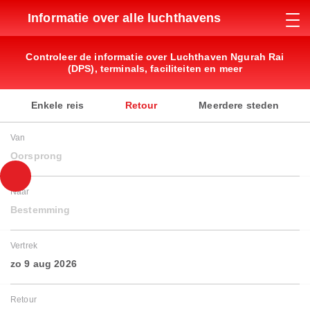
Informatie over alle luchthavens
Controleer de informatie over Luchthaven Ngurah Rai
(DPS), terminals, faciliteiten en meer
Enkele reis
Retour
Meerdere steden
Van
Oorsprong
Naar
Bestemming
Vertrek
zo 9 aug 2026
Retour