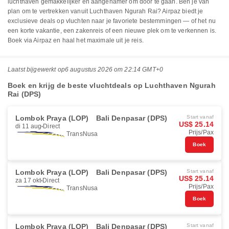
luchthaven gemakkelijker en aangenamer om door te gaan. Ben je van
plan om te vertrekken vanuit Luchthaven Ngurah Rai? Airpaz biedt je
exclusieve deals op vluchten naar je favoriete bestemmingen — of het nu
een korte vakantie, een zakenreis of een nieuwe plek om te verkennen is.
Boek via Airpaz en haal het maximale uit je reis.
Laatst bijgewerkt op
6 augustus 2026 om 22:14 GMT+0
Boek en krijg de beste vluchtdeals op Luchthaven Ngurah
Rai (DPS)
Lombok Praya (LOP)
Bali Denpasar (DPS)
Start vanaf
US$ 25.14
di 11 aug
Direct
Prijs/Pax
TransNusa
Boek
Lombok Praya (LOP)
Bali Denpasar (DPS)
Start vanaf
US$ 25.14
za 17 okt
Direct
Prijs/Pax
TransNusa
Boek
Lombok Praya (LOP)
Bali Denpasar (DPS)
Start vanaf