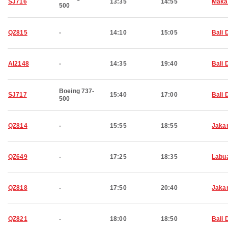
SJ716
13:35
14:55
Maka
500
QZ815
-
14:10
15:05
Bali 
AI2148
-
14:35
19:40
Bali 
Boeing 737-
SJ717
15:40
17:00
Bali 
500
QZ814
-
15:55
18:55
Jaka
QZ649
-
17:25
18:35
Labu
QZ818
-
17:50
20:40
Jaka
QZ821
-
18:00
18:50
Bali 