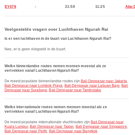
EY476
-
21:50
11:25
Abu 
Veelgestelde vragen over Luchthaven Ngurah Rai
Is er een luchthaven in de buurt van Luchthaven Ngurah Rai?
Nee, er is geen vliegveld in de buurt.
Welke binnenlandse routes nemen mensen meestal als ze
vertrekken vanaf Luchthaven Ngurah Rai?
De meest populaire binnenlandse routes zijn
Bali Denpasar naar Jakarta
,
Bali Denpasar naar Lombok Praya
,
Bali Denpasar naar Labuan Bajo
,
Bali
Denpasar naar Surabaya
,
Bali Denpasar naar Tambolaka
Welke internationale routes nemen mensen meestal als ze
vertrekken vanaf Luchthaven Ngurah Rai?
De meest populaire internationale vluchtroutes zijn
Bali Denpasar naar
Kuala Lumpur
,
Bali Denpasar naar Taipei
,
Bali Denpasar naar Singapore
,
Bali Denpasar naar Perth
,
Bali Denpasar naar Bangkok