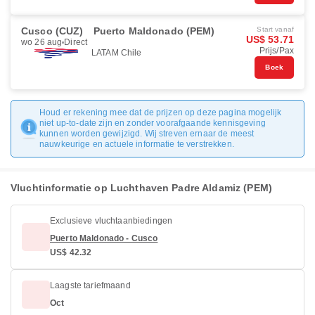
Cusco (CUZ)
Puerto Maldonado (PEM)
Start vanaf
US$ 53.71
wo 26 aug
Direct
Prijs/Pax
LATAM Chile
Boek
Houd er rekening mee dat de prijzen op deze pagina mogelijk
niet up-to-date zijn en zonder voorafgaande kennisgeving
kunnen worden gewijzigd. Wij streven ernaar de meest
nauwkeurige en actuele informatie te verstrekken.
Vluchtinformatie op Luchthaven Padre Aldamiz (PEM)
Exclusieve vluchtaanbiedingen
Puerto Maldonado - Cusco
US$ 42.32
Laagste tariefmaand
Oct