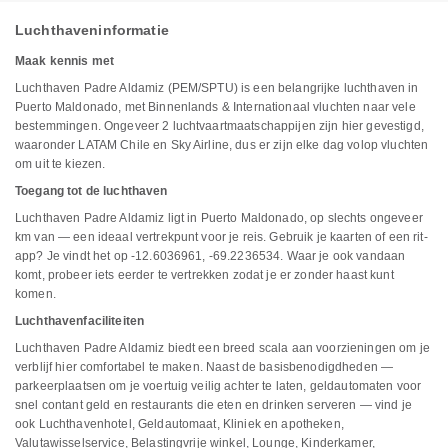
Luchthaveninformatie
Maak kennis met
Luchthaven Padre Aldamiz (PEM/SPTU) is een belangrijke luchthaven in
Puerto Maldonado, met Binnenlands & Internationaal vluchten naar vele
bestemmingen. Ongeveer 2 luchtvaartmaatschappijen zijn hier gevestigd,
waaronder LATAM Chile en Sky Airline, dus er zijn elke dag volop vluchten
om uit te kiezen.
Toegang tot de luchthaven
Luchthaven Padre Aldamiz ligt in Puerto Maldonado, op slechts ongeveer
km van — een ideaal vertrekpunt voor je reis. Gebruik je kaarten of een rit-
app? Je vindt het op -12.6036961, -69.2236534. Waar je ook vandaan
komt, probeer iets eerder te vertrekken zodat je er zonder haast kunt
komen.
Luchthavenfaciliteiten
Luchthaven Padre Aldamiz biedt een breed scala aan voorzieningen om je
verblijf hier comfortabel te maken. Naast de basisbenodigdheden —
parkeerplaatsen om je voertuig veilig achter te laten, geldautomaten voor
snel contant geld en restaurants die eten en drinken serveren — vind je
ook Luchthavenhotel, Geldautomaat, Kliniek en apotheken,
Valutawisselservice, Belastingvrije winkel, Lounge, Kinderkamer,