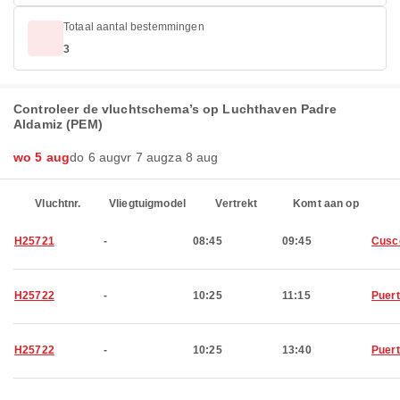
Totaal aantal bestemmingen
3
Controleer de vluchtschema’s op Luchthaven Padre
Aldamiz (PEM)
wo 5 aug
do 6 aug
vr 7 aug
za 8 aug
Vluchtnr.
Vliegtuigmodel
Vertrekt
Komt aan op
H25721
-
08:45
09:45
Cusc
H25722
-
10:25
11:15
Puer
H25722
-
10:25
13:40
Puer