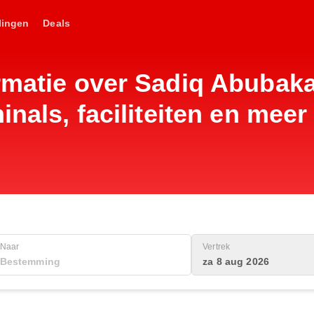
lingen
Deals
matie over Sadiq Abubakar 
inals, faciliteiten en meer
Naar
Vertrek
za 8 aug 2026