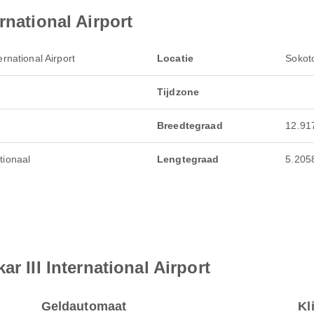
rnational Airport
ernational Airport
Locatie
Sokoto
Tijdzone
Breedtegraad
12.91
tionaal
Lengtegraad
5.205
r III International Airport
Geldautomaat
Kl