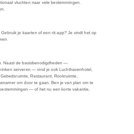
ationaal vluchten naar vele bestemmingen.
en.
 Gebruik je kaarten of een rit-app? Je vindt het op
omen.
aken. Naast de basisbenodigdheden —
 drinken serveren — vind je ook Luchthavenhotel,
, Gebedsruimte, Restaurant, Rookruimte,
genamer om door te gaan. Ben je van plan om te
te bestemmingen — of het nu een korte vakantie,