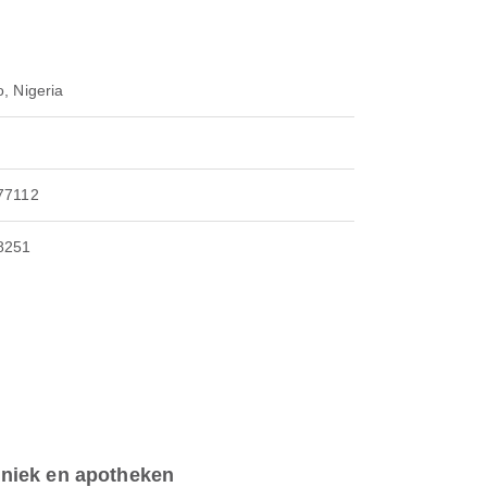
, Nigeria
77112
8251
iniek en apotheken