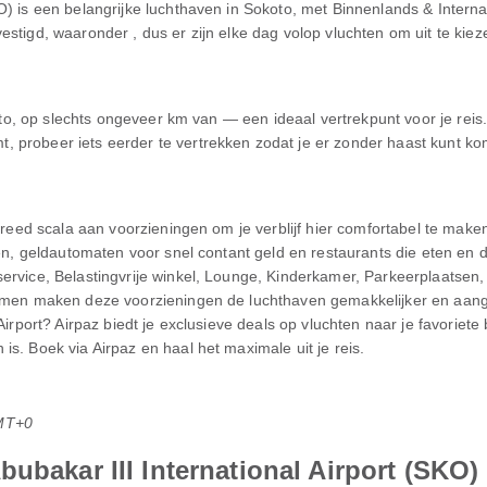
O) is een belangrijke luchthaven in Sokoto, met Binnenlands & Intern
stigd, waaronder , dus er zijn elke dag volop vluchten om uit te kiez
koto, op slechts ongeveer km van — een ideaal vertrekpunt voor je reis.
 probeer iets eerder te vertrekken zodat je er zonder haast kunt k
n breed scala aan voorzieningen om je verblijf hier comfortabel te m
aten, geldautomaten voor snel contant geld en restaurants die eten en
service, Belastingvrije winkel, Lounge, Kinderkamer, Parkeerplaatsen
 Samen maken deze voorzieningen de luchthaven gemakkelijker en aan
 Airport? Airpaz biedt je exclusieve deals op vluchten naar je favorie
s. Boek via Airpaz en haal het maximale uit je reis.
MT+0
ubakar III International Airport (SKO)