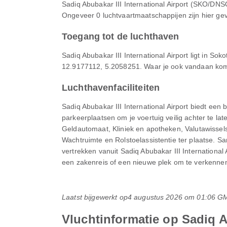
Sadiq Abubakar III International Airport (SKO/DNS
Ongeveer 0 luchtvaartmaatschappijen zijn hier geve
Toegang tot de luchthaven
Sadiq Abubakar III International Airport ligt in So
12.9177112, 5.2058251. Waar je ook vandaan komt,
Luchthavenfaciliteiten
Sadiq Abubakar III International Airport biedt ee
parkeerplaatsen om je voertuig veilig achter te l
Geldautomaat, Kliniek en apotheken, Valutawissel
Wachtruimte en Rolstoelassistentie ter plaatse.
vertrekken vanuit Sadiq Abubakar III International
een zakenreis of een nieuwe plek om te verkennen i
Laatst bijgewerkt op
4 augustus 2026 om 01:06 G
Vluchtinformatie op Sadiq Ab