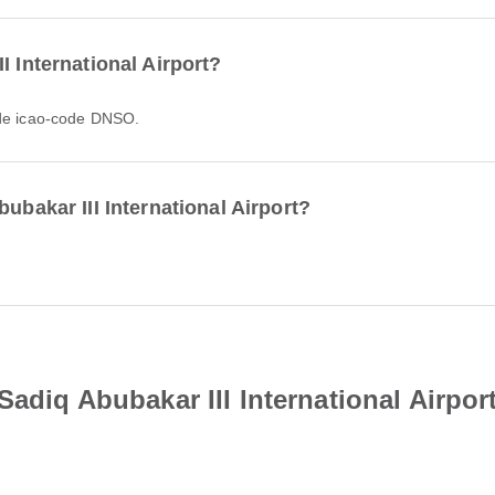
I International Airport?
s de icao-code DNSO.
ubakar III International Airport?
Sadiq Abubakar III International Airpor