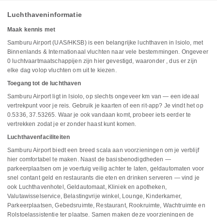
Luchthaveninformatie
Maak kennis met
Samburu Airport (UAS/HKSB) is een belangrijke luchthaven in Isiolo, met
Binnenlands & Internationaal vluchten naar vele bestemmingen. Ongeveer
0 luchtvaartmaatschappijen zijn hier gevestigd, waaronder , dus er zijn
elke dag volop vluchten om uit te kiezen.
Toegang tot de luchthaven
Samburu Airport ligt in Isiolo, op slechts ongeveer km van — een ideaal
vertrekpunt voor je reis. Gebruik je kaarten of een rit-app? Je vindt het op
0.5336, 37.53265. Waar je ook vandaan komt, probeer iets eerder te
vertrekken zodat je er zonder haast kunt komen.
Luchthavenfaciliteiten
Samburu Airport biedt een breed scala aan voorzieningen om je verblijf
hier comfortabel te maken. Naast de basisbenodigdheden —
parkeerplaatsen om je voertuig veilig achter te laten, geldautomaten voor
snel contant geld en restaurants die eten en drinken serveren — vind je
ook Luchthavenhotel, Geldautomaat, Kliniek en apotheken,
Valutawisselservice, Belastingvrije winkel, Lounge, Kinderkamer,
Parkeerplaatsen, Gebedsruimte, Restaurant, Rookruimte, Wachtruimte en
Rolstoelassistentie ter plaatse. Samen maken deze voorzieningen de