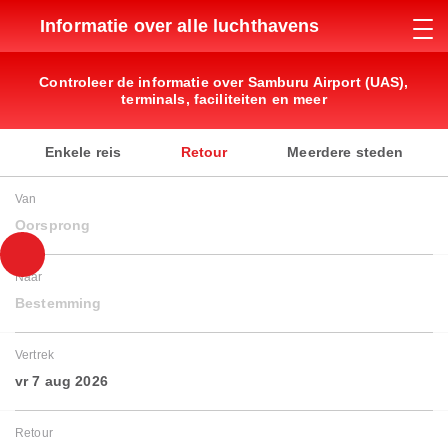
Informatie over alle luchthavens
Controleer de informatie over Samburu Airport (UAS),
terminals, faciliteiten en meer
Enkele reis
Retour
Meerdere steden
Van
Oorsprong
Naar
Bestemming
Vertrek
vr 7 aug 2026
Retour