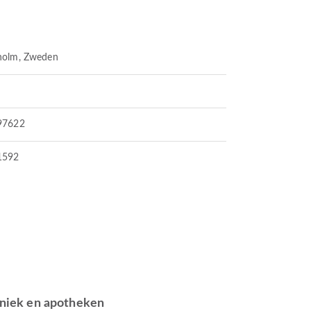
holm, Zweden
97622
1592
iniek en apotheken