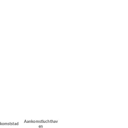
Aankomstluchthav
komststad
en