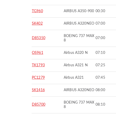
TG960
AIRBUS A350-900
00:30
SK402
AIRBUS A320NEO
07:00
BOEING 737 MAX
D85350
07:00
8
OS961
Airbus A320 N
07:10
TK1793
Airbus A321 N
07:25
PC1279
Airbus A321
07:45
SK1416
AIRBUS A320NEO
08:00
BOEING 737 MAX
D85700
08:10
8