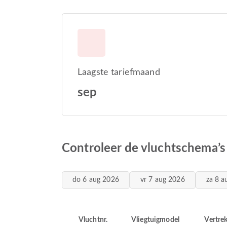
Laagste tariefmaand
sep
Controleer de vluchtschema’
do 6 aug 2026
vr 7 aug 2026
za 8 a
Vluchtnr.
Vliegtuigmodel
Vertre