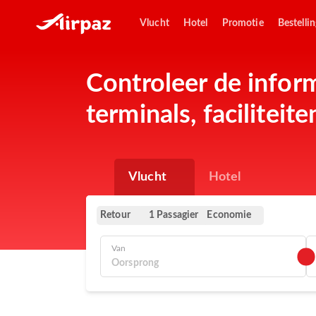
Vlucht
Hotel
Promotie
Bestelli
Controleer de infor
terminals, faciliteit
Vlucht
Hotel
Retour
Economie
1 Passagier
Van