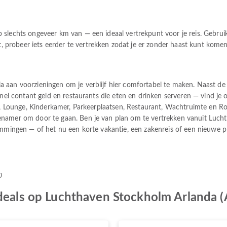
slechts ongeveer km van — een ideaal vertrekpunt voor je reis. Gebruik 
probeer iets eerder te vertrekken zodat je er zonder haast kunt komen
a aan voorzieningen om je verblijf hier comfortabel te maken. Naast d
 snel contant geld en restaurants die eten en drinken serveren — vind j
el, Lounge, Kinderkamer, Parkeerplaatsen, Restaurant, Wachtruimte en Ro
enamer om door te gaan. Ben je van plan om te vertrekken vanuit Lucht
emmingen — of het nu een korte vakantie, een zakenreis of een nieuwe pl
0
tdeals op Luchthaven Stockholm Arlanda 