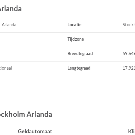
Arlanda
 Arlanda
Locatie
Stock
Tijdzone
Breedtegraad
59.64
tionaal
Lengtegraad
17.92
tockholm Arlanda
Geldautomaat
Kl