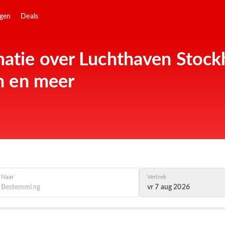
ngen
Deals
matie over Luchthaven Stock
en en meer
Naar
Vertrek
vr 7 aug 2026