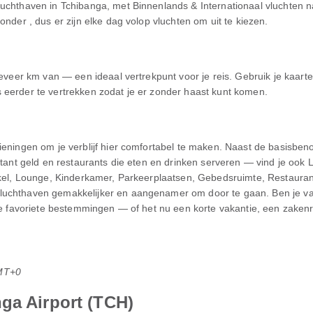
luchthaven in Tchibanga, met Binnenlands & Internationaal vluchten
onder , dus er zijn elke dag volop vluchten om uit te kiezen.
geveer km van — een ideaal vertrekpunt voor je reis. Gebruik je kaarte
 eerder te vertrekken zodat je er zonder haast kunt komen.
zieningen om je verblijf hier comfortabel te maken. Naast de basisb
ontant geld en restaurants die eten en drinken serveren — vind je ook
nkel, Lounge, Kinderkamer, Parkeerplaatsen, Gebedsruimte, Restauran
luchthaven gemakkelijker en aangenamer om door te gaan. Ben je van
 je favoriete bestemmingen — of het nu een korte vakantie, een zaken
MT+0
ga Airport (TCH)