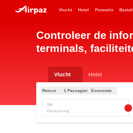
Vlucht
Hotel
Promotie
Bestel
Controleer de info
terminals, facilite
Vlucht
Hotel
Retour
1 Passagier
Economie
Van