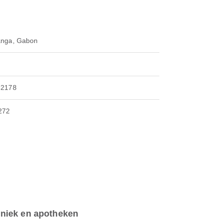
anga, Gabon
82178
272
iniek en apotheken