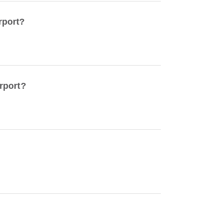
rport?
rport?