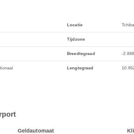
Locatie
Tchib
Tijdzone
Breedtegraad
-2.88
tionaal
Lengtegraad
10.95
rport
Geldautomaat
Kl