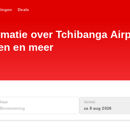
lingen
Deals
rmatie over Tchibanga Airp
iten en meer
Naar
Vertrek
za 8 aug 2026