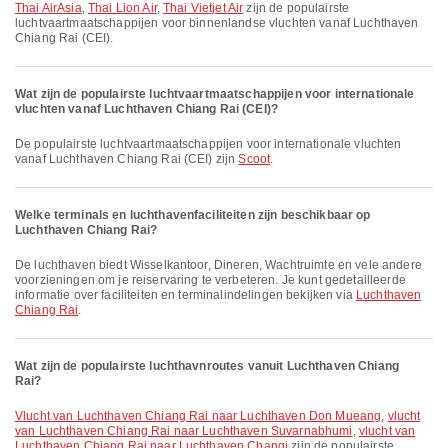
Thai AirAsia
,
Thai Lion Air
,
Thai Vietjet Air
zijn de populairste
luchtvaartmaatschappijen voor binnenlandse vluchten vanaf Luchthaven
Chiang Rai (CEI).
Wat zijn de populairste luchtvaartmaatschappijen voor internationale
vluchten vanaf Luchthaven Chiang Rai (CEI)?
De populairste luchtvaartmaatschappijen voor internationale vluchten
vanaf Luchthaven Chiang Rai (CEI) zijn
Scoot
.
Welke terminals en luchthavenfaciliteiten zijn beschikbaar op
Luchthaven Chiang Rai?
De luchthaven biedt Wisselkantoor, Dineren, Wachtruimte en vele andere
voorzieningen om je reiservaring te verbeteren. Je kunt gedetailleerde
informatie over faciliteiten en terminalindelingen bekijken via
Luchthaven
Chiang Rai
.
Wat zijn de populairste luchthavnroutes vanuit Luchthaven Chiang
Rai?
vlucht van Luchthaven Chiang Rai naar Luchthaven Don Mueang
,
vlucht
van Luchthaven Chiang Rai naar Luchthaven Suvarnabhumi
,
vlucht van
Luchthaven Chiang Rai naar Luchthaven Changi
zijn de populairste