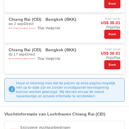
Boek
Chiang Rai (CEI)
Bangkok (BKK)
Start vanaf
US$ 38.01
wo 2 sep
Direct
Prijs/Pax
Thai Vietjet Air
Boek
Chiang Rai (CEI)
Bangkok (BKK)
Start vanaf
US$ 38.01
do 17 sep
Direct
Prijs/Pax
Thai Vietjet Air
Boek
Houd er rekening mee dat de prijzen op deze pagina mogelijk
niet up-to-date zijn en zonder voorafgaande kennisgeving
kunnen worden gewijzigd. Wij streven ernaar de meest
nauwkeurige en actuele informatie te verstrekken.
Vluchtinformatie van Luchthaven Chiang Rai (CEI)
Exclusieve vluchtaanbiedingen