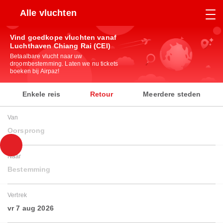
Alle vluchten
Vind goedkope vluchten vanaf
Luchthaven Chiang Rai (CEI)
Betaalbare vlucht naar uw
droombestemming. Laten we nu tickets
boeken bij Airpaz!
Enkele reis
Retour
Meerdere steden
Van
Oorsprong
Naar
Bestemming
Vertrek
vr 7 aug 2026