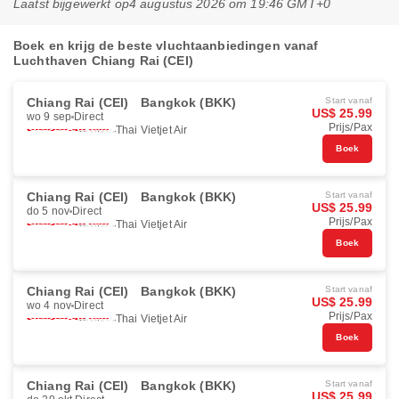
Laatst bijgewerkt op
4 augustus 2026 om 19:46 GMT+0
Boek en krijg de beste vluchtaanbiedingen vanaf
Luchthaven Chiang Rai (CEI)
Chiang Rai (CEI)
Bangkok (BKK)
Start vanaf
US$ 25.99
wo 9 sep
Direct
Prijs/Pax
Thai Vietjet Air
Boek
Chiang Rai (CEI)
Bangkok (BKK)
Start vanaf
US$ 25.99
do 5 nov
Direct
Prijs/Pax
Thai Vietjet Air
Boek
Chiang Rai (CEI)
Bangkok (BKK)
Start vanaf
US$ 25.99
wo 4 nov
Direct
Prijs/Pax
Thai Vietjet Air
Boek
Chiang Rai (CEI)
Bangkok (BKK)
Start vanaf
US$ 25.99