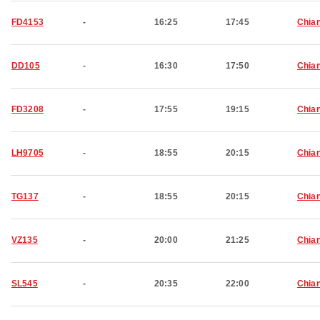
FD4153
-
16:25
17:45
Chian
DD105
-
16:30
17:50
Chian
FD3208
-
17:55
19:15
Chian
LH9705
-
18:55
20:15
Chian
TG137
-
18:55
20:15
Chian
VZ135
-
20:00
21:25
Chian
SL545
-
20:35
22:00
Chian