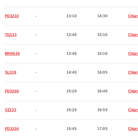
FD3210
-
13:10
14:30
Chian
TG133
-
13:40
15:10
Chian
MH5628
-
13:40
15:10
Chian
SL539
-
14:40
16:05
Chian
FD3204
-
15:20
16:40
Chian
VZ133
-
15:25
16:55
Chian
FD3204
-
15:45
17:05
Chian