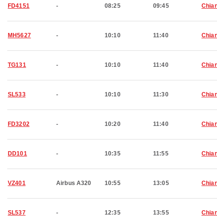
FD4151
-
08:25
09:45
Chian
MH5627
-
10:10
11:40
Chian
TG131
-
10:10
11:40
Chian
SL533
-
10:10
11:30
Chian
FD3202
-
10:20
11:40
Chian
DD101
-
10:35
11:55
Chian
VZ401
Airbus A320
10:55
13:05
Chian
SL537
-
12:35
13:55
Chian