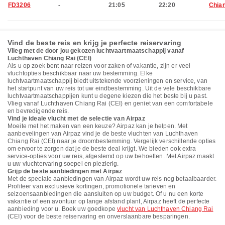
FD3206
-
21:05
22:20
Chian
Vind de beste reis en krijg je perfecte reiservaring
Vlieg met de door jou gekozen luchtvaartmaatschappij vanaf
Luchthaven Chiang Rai (CEI)
Als u op zoek bent naar reizen voor zaken of vakantie, zijn er veel
vluchtopties beschikbaar naar uw bestemming. Elke
luchtvaartmaatschappij biedt uitstekende voorzieningen en service, van
het startpunt van uw reis tot uw eindbestemming. Uit de vele beschikbare
luchtvaartmaatschappijen kunt u degene kiezen die het beste bij u past.
Vlieg vanaf Luchthaven Chiang Rai (CEI) en geniet van een comfortabele
en bevredigende reis.
Vind je ideale vlucht met de selectie van Airpaz
Moeite met het maken van een keuze? Airpaz kan je helpen. Met
aanbevelingen van Airpaz vind je de beste vluchten van Luchthaven
Chiang Rai (CEI) naar je droombestemming. Vergelijk verschillende opties
om ervoor te zorgen dat je de beste deal krijgt. We bieden ook extra
service-opties voor uw reis, afgestemd op uw behoeften. Met Airpaz maakt
u uw vluchtervaring soepel en plezierig.
Grijp de beste aanbiedingen met Airpaz
Met de speciale aanbiedingen van Airpaz wordt uw reis nog betaalbaarder.
Profiteer van exclusieve kortingen, promotionele tarieven en
seizoensaanbiedingen die aansluiten op uw budget. Of u nu een korte
vakantie of een avontuur op lange afstand plant, Airpaz heeft de perfecte
aanbieding voor u. Boek uw goedkope
vlucht van Luchthaven Chiang Rai
(CEI) voor de beste reiservaring en onverslaanbare besparingen.