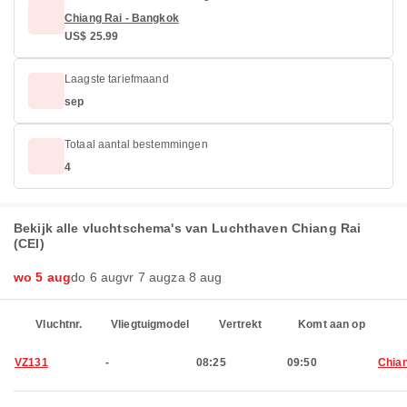
Chiang Rai - Bangkok
US$ 25.99
Laagste tariefmaand
sep
Totaal aantal bestemmingen
4
Bekijk alle vluchtschema's van Luchthaven Chiang Rai
(CEI)
wo 5 aug
do 6 aug
vr 7 aug
za 8 aug
Vluchtnr.
Vliegtuigmodel
Vertrekt
Komt aan op
VZ131
-
08:25
09:50
Chian