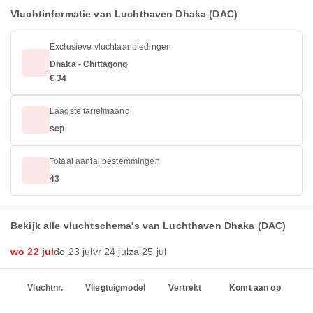
Vluchtinformatie van Luchthaven Dhaka (DAC)
Exclusieve vluchtaanbiedingen
Dhaka - Chittagong
€ 34
Laagste tariefmaand
sep
Totaal aantal bestemmingen
43
Bekijk alle vluchtschema's van Luchthaven Dhaka (DAC)
wo 22 jul
do 23 jul
vr 24 jul
za 25 jul
Vluchtnr.
Vliegtuigmodel
Vertrekt
Komt aan op