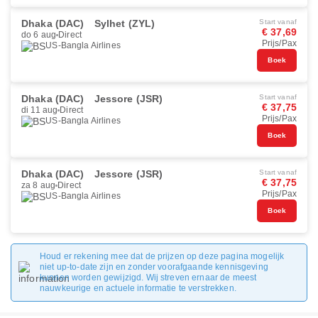
Dhaka (DAC)
Sylhet (ZYL)
Start vanaf
€ 37,69
do 6 aug
Direct
Prijs/Pax
US-Bangla Airlines
Boek
Dhaka (DAC)
Jessore (JSR)
Start vanaf
€ 37,75
di 11 aug
Direct
Prijs/Pax
US-Bangla Airlines
Boek
Dhaka (DAC)
Jessore (JSR)
Start vanaf
€ 37,75
za 8 aug
Direct
Prijs/Pax
US-Bangla Airlines
Boek
Houd er rekening mee dat de prijzen op deze pagina mogelijk
niet up-to-date zijn en zonder voorafgaande kennisgeving
kunnen worden gewijzigd. Wij streven ernaar de meest
nauwkeurige en actuele informatie te verstrekken.