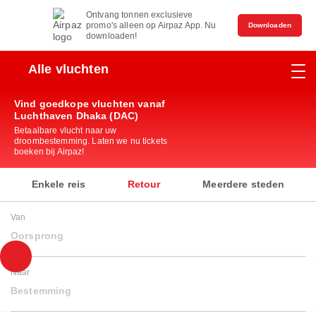
Ontvang tonnen exclusieve
promo's alleen op Airpaz App. Nu
Downloaden
downloaden!
Alle vluchten
Vind goedkope vluchten vanaf
Luchthaven Dhaka (DAC)
Betaalbare vlucht naar uw
droombestemming. Laten we nu tickets
boeken bij Airpaz!
Enkele reis
Retour
Meerdere steden
Van
Oorsprong
Naar
Bestemming