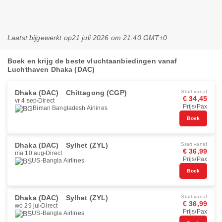
Laatst bijgewerkt op
21 juli 2026 om 21:40 GMT+0
Boek en krijg de beste vluchtaanbiedingen vanaf
Luchthaven Dhaka (DAC)
Dhaka (DAC)
Chittagong (CGP)
Start vanaf
€ 34,45
vr 4 sep
Direct
Prijs/Pax
Biman Bangladesh Airlines
Boek
Dhaka (DAC)
Sylhet (ZYL)
Start vanaf
€ 36,99
ma 10 aug
Direct
Prijs/Pax
US-Bangla Airlines
Boek
Dhaka (DAC)
Sylhet (ZYL)
Start vanaf
€ 36,99
wo 29 jul
Direct
Prijs/Pax
US-Bangla Airlines