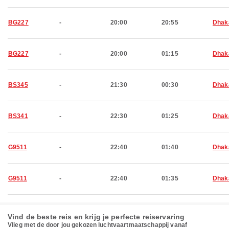
BG227
-
20:00
20:55
Dhak
BG227
-
20:00
01:15
Dhak
BS345
-
21:30
00:30
Dhak
BS341
-
22:30
01:25
Dhak
G9511
-
22:40
01:40
Dhak
G9511
-
22:40
01:35
Dhak
Vind de beste reis en krijg je perfecte reiservaring
Vlieg met de door jou gekozen luchtvaartmaatschappij vanaf