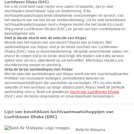
Luchthaven Dhaka (DAC)
Als u op zoek bent naar reizen voor zaken of vakantie, zijn er veel
vluchtopties beschikbaar naar uw bestemming. Elke
luchtvaartmaatschappij biedt uitstekende voorzieningen en service, van
het startpunt van uw reis tot uw eindbestemming. Uit de vele beschikbare
luchtvaartmaatschappijen kunt u degene kiezen die het beste bij u past.
Vlieg vanaf Luchthaven Dhaka (DAC) en geniet van een comfortabele en
bevredigende reis.
Vind je ideale vlucht met de selectie van Airpaz
Moeite met het maken van een keuze? Airpaz kan je helpen. Met
aanbevelingen van Airpaz vind je de beste vluchten van Luchthaven
Dhaka (DAC) naar je droombestemming. Vergelijk verschillende opties om
ervoor te zorgen dat je de beste deal krijgt. We bieden ook extra service-
opties voor uw reis, afgestemd op uw behoeften. Met Airpaz maakt u uw
vluchtervaring soepel en plezierig.
Grijp de beste aanbiedingen met Airpaz
Met de speciale aanbiedingen van Airpaz wordt uw reis nog betaalbaarder.
Profiteer van exclusieve kortingen, promotionele tarieven en
seizoensaanbiedingen die aansluiten op uw budget. Of u nu een korte
vakantie of een avontuur op lange afstand plant, Airpaz heeft de perfecte
aanbieding voor u. Boek uw goedkope
vlucht van Luchthaven Dhaka
(DAC) voor de beste reiservaring en onverslaanbare besparingen.
Lijst van beschikbare luchtvaartmaatschappijen van
Luchthaven Dhaka (DAC)
Batik Air Malaysia