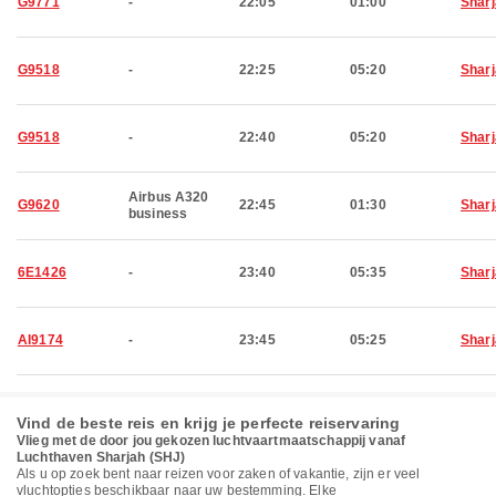
G9771
-
22:05
01:00
Shar
G9518
-
22:25
05:20
Shar
G9518
-
22:40
05:20
Shar
Airbus A320
G9620
22:45
01:30
Shar
business
6E1426
-
23:40
05:35
Shar
AI9174
-
23:45
05:25
Shar
Vind de beste reis en krijg je perfecte reiservaring
Vlieg met de door jou gekozen luchtvaartmaatschappij vanaf
Luchthaven Sharjah (SHJ)
Als u op zoek bent naar reizen voor zaken of vakantie, zijn er veel
vluchtopties beschikbaar naar uw bestemming. Elke