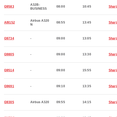
A32B-
G9583
08:00
10:45
Shar
BUSINESS
Airbus A320
AI9152
08:55
13:45
Shar
N
G9734
-
09:00
13:05
Shar
G9805
-
09:00
13:30
Shar
G9514
-
09:00
15:55
Shar
G9691
-
09:10
13:35
Shar
G9305
Airbus A320
09:55
14:15
Shar