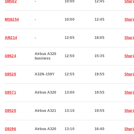
SM502
-
10:00
12:45
Shar
MS8254
-
10:00
12:45
Shar
AI9214
-
12:05
18:05
Shar
Airbus A320
G9624
12:50
15:35
Shar
business
G9520
A32N-159Y
12:55
19:55
Shar
G9571
Airbus A320
13:00
19:55
Shar
G9520
Airbus A321
13:10
19:55
Shar
G9296
Airbus A320
13:10
16:40
Shar