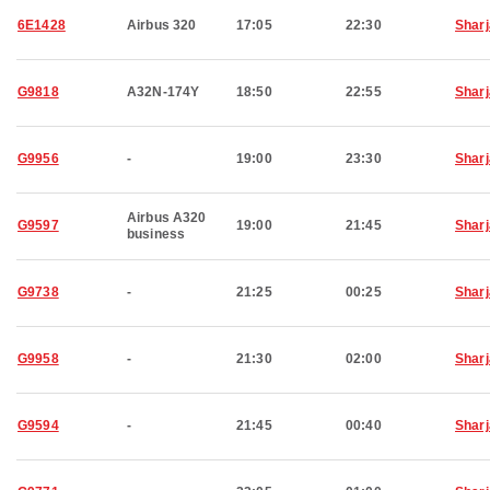
6E1428
Airbus 320
17:05
22:30
Shar
G9818
A32N-174Y
18:50
22:55
Shar
G9956
-
19:00
23:30
Shar
Airbus A320
G9597
19:00
21:45
Shar
business
G9738
-
21:25
00:25
Shar
G9958
-
21:30
02:00
Shar
G9594
-
21:45
00:40
Shar