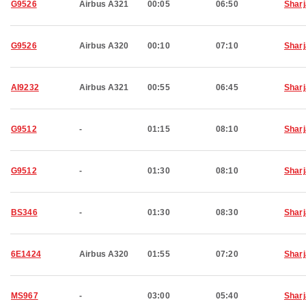
G9526
Airbus A321
00:05
06:50
Shar
G9526
Airbus A320
00:10
07:10
Shar
AI9232
Airbus A321
00:55
06:45
Shar
G9512
-
01:15
08:10
Shar
G9512
-
01:30
08:10
Shar
BS346
-
01:30
08:30
Shar
6E1424
Airbus A320
01:55
07:20
Shar
MS967
-
03:00
05:40
Shar