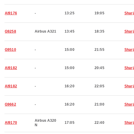
AI9176
-
13:25
19:05
Shar
G9258
Airbus A321
13:45
18:35
Shar
G9510
-
15:00
21:55
Shar
AI9182
-
15:00
20:45
Shar
AI9182
-
16:20
22:05
Shar
G9662
-
16:20
21:00
Shar
Airbus A320
AI9170
17:05
22:40
Shar
N