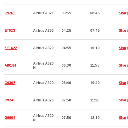
G9265
Airbus A321
03:55
08:45
Shar
ET623
Airbus A350
04:25
07:45
Shar
6E1422
Airbus A320
04:55
10:10
Shar
Airbus A320
AI9184
06:30
11:55
Shar
N
G9305
Airbus A320
06:40
10:40
Shar
G9246
Airbus A320
07:50
11:10
Shar
Airbus A320
G9605
07:50
12:10
Shar
N