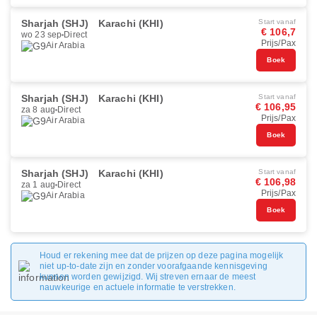
Sharjah (SHJ)
Karachi (KHI)
Start vanaf
€ 106,7
wo 23 sep
Direct
Prijs/Pax
Air Arabia
Boek
Sharjah (SHJ)
Karachi (KHI)
Start vanaf
€ 106,95
za 8 aug
Direct
Prijs/Pax
Air Arabia
Boek
Sharjah (SHJ)
Karachi (KHI)
Start vanaf
€ 106,98
za 1 aug
Direct
Prijs/Pax
Air Arabia
Boek
Houd er rekening mee dat de prijzen op deze pagina mogelijk
niet up-to-date zijn en zonder voorafgaande kennisgeving
kunnen worden gewijzigd. Wij streven ernaar de meest
nauwkeurige en actuele informatie te verstrekken.