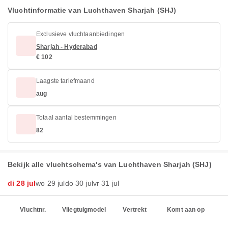
Vluchtinformatie van Luchthaven Sharjah (SHJ)
Exclusieve vluchtaanbiedingen
Sharjah - Hyderabad
€ 102
Laagste tariefmaand
aug
Totaal aantal bestemmingen
82
Bekijk alle vluchtschema's van Luchthaven Sharjah (SHJ)
di 28 jul
wo 29 jul
do 30 jul
vr 31 jul
Vluchtnr.
Vliegtuigmodel
Vertrekt
Komt aan op