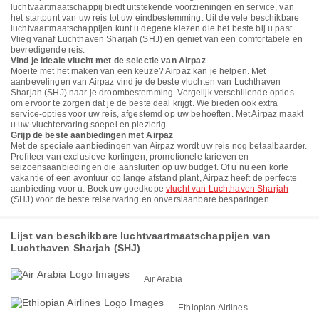
luchtvaartmaatschappij biedt uitstekende voorzieningen en service, van
het startpunt van uw reis tot uw eindbestemming. Uit de vele beschikbare
luchtvaartmaatschappijen kunt u degene kiezen die het beste bij u past.
Vlieg vanaf Luchthaven Sharjah (SHJ) en geniet van een comfortabele en
bevredigende reis.
Vind je ideale vlucht met de selectie van Airpaz
Moeite met het maken van een keuze? Airpaz kan je helpen. Met
aanbevelingen van Airpaz vind je de beste vluchten van Luchthaven
Sharjah (SHJ) naar je droombestemming. Vergelijk verschillende opties
om ervoor te zorgen dat je de beste deal krijgt. We bieden ook extra
service-opties voor uw reis, afgestemd op uw behoeften. Met Airpaz maakt
u uw vluchtervaring soepel en plezierig.
Grijp de beste aanbiedingen met Airpaz
Met de speciale aanbiedingen van Airpaz wordt uw reis nog betaalbaarder.
Profiteer van exclusieve kortingen, promotionele tarieven en
seizoensaanbiedingen die aansluiten op uw budget. Of u nu een korte
vakantie of een avontuur op lange afstand plant, Airpaz heeft de perfecte
aanbieding voor u. Boek uw goedkope
vlucht van Luchthaven Sharjah
(SHJ) voor de beste reiservaring en onverslaanbare besparingen.
Lijst van beschikbare luchtvaartmaatschappijen van
Luchthaven Sharjah (SHJ)
Air Arabia
Ethiopian Airlines