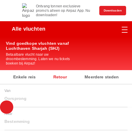
Ontvang tonnen exclusieve
promo's alleen op Airpaz App. Nu
Downloaden
downloaden!
Alle vluchten
Vind goedkope vluchten vanaf
Luchthaven Sharjah (SHJ)
Betaalbare vlucht naar uw
droombestemming. Laten we nu tickets
boeken bij Airpaz!
Enkele reis
Retour
Meerdere steden
Van
Oorsprong
Naar
Bestemming