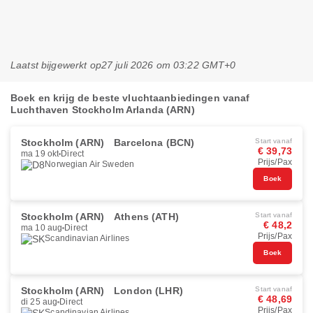
Laatst bijgewerkt op
27 juli 2026 om 03:22 GMT+0
Boek en krijg de beste vluchtaanbiedingen vanaf
Luchthaven Stockholm Arlanda (ARN)
Stockholm (ARN)
Barcelona (BCN)
Start vanaf
€ 39,73
ma 19 okt
Direct
Prijs/Pax
Norwegian Air Sweden
Boek
Stockholm (ARN)
Athens (ATH)
Start vanaf
€ 48,2
ma 10 aug
Direct
Prijs/Pax
Scandinavian Airlines
Boek
Stockholm (ARN)
London (LHR)
Start vanaf
€ 48,69
di 25 aug
Direct
Prijs/Pax
Scandinavian Airlines