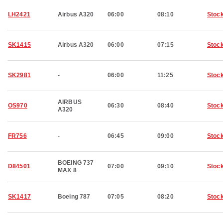
LH2421
Airbus A320
06:00
08:10
Stoc
SK1415
Airbus A320
06:00
07:15
Stoc
SK2981
-
06:00
11:25
Stoc
AIRBUS
OS970
06:30
08:40
Stoc
A320
FR756
-
06:45
09:00
Stoc
BOEING 737
D84501
07:00
09:10
Stoc
MAX 8
SK1417
Boeing 787
07:05
08:20
Stoc