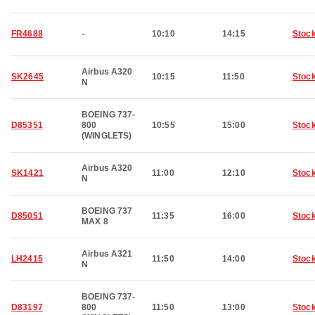
FR4688
-
10:10
14:15
Stoc
Airbus A320
SK2645
10:15
11:50
Stoc
N
BOEING 737-
D85351
800
10:55
15:00
Stoc
(WINGLETS)
Airbus A320
SK1421
11:00
12:10
Stoc
N
BOEING 737
D85051
11:35
16:00
Stoc
MAX 8
Airbus A321
LH2415
11:50
14:00
Stoc
N
BOEING 737-
D83197
800
11:50
13:00
Stoc