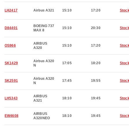
LH2417
Airbus A321
15:10
17:20
Stoc
BOEING 737
D84401
15:10
20:30
Stoc
MAX 8
AIRBUS
OS966
15:10
17:20
Stoc
A320
Airbus A320
SK1429
17:05
18:20
Stoc
N
Airbus A320
SK2591
17:45
19:55
Stoc
N
AIRBUS
LH5343
18:10
19:45
Stoc
A321
AIRBUS
EW4608
18:10
19:45
Stoc
A320NEO