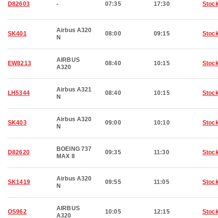
D82603
-
07:35
17:30
Stoc
Airbus A320
SK401
08:00
09:15
Stoc
N
AIRBUS
EW8213
08:40
10:15
Stoc
A320
Airbus A321
LH5344
08:40
10:15
Stoc
N
Airbus A320
SK403
09:00
10:10
Stoc
N
BOEING 737
D82620
09:35
11:30
Stoc
MAX 8
Airbus A320
SK1419
09:55
11:05
Stoc
N
AIRBUS
OS962
10:05
12:15
Stoc
A320