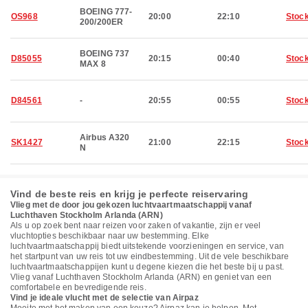
BOEING 777-
OS968
20:00
22:10
Stoc
200/200ER
BOEING 737
D85055
20:15
00:40
Stoc
MAX 8
D84561
-
20:55
00:55
Stoc
Airbus A320
SK1427
21:00
22:15
Stoc
N
Vind de beste reis en krijg je perfecte reiservaring
Vlieg met de door jou gekozen luchtvaartmaatschappij vanaf
Luchthaven Stockholm Arlanda (ARN)
Als u op zoek bent naar reizen voor zaken of vakantie, zijn er veel
vluchtopties beschikbaar naar uw bestemming. Elke
luchtvaartmaatschappij biedt uitstekende voorzieningen en service, van
het startpunt van uw reis tot uw eindbestemming. Uit de vele beschikbare
luchtvaartmaatschappijen kunt u degene kiezen die het beste bij u past.
Vlieg vanaf Luchthaven Stockholm Arlanda (ARN) en geniet van een
comfortabele en bevredigende reis.
Vind je ideale vlucht met de selectie van Airpaz