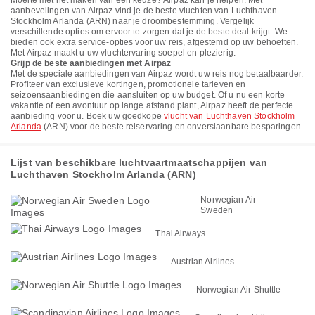
Moeite met het maken van een keuze? Airpaz kan je helpen. Met
aanbevelingen van Airpaz vind je de beste vluchten van Luchthaven
Stockholm Arlanda (ARN) naar je droombestemming. Vergelijk
verschillende opties om ervoor te zorgen dat je de beste deal krijgt. We
bieden ook extra service-opties voor uw reis, afgestemd op uw behoeften.
Met Airpaz maakt u uw vluchtervaring soepel en plezierig.
Grijp de beste aanbiedingen met Airpaz
Met de speciale aanbiedingen van Airpaz wordt uw reis nog betaalbaarder.
Profiteer van exclusieve kortingen, promotionele tarieven en
seizoensaanbiedingen die aansluiten op uw budget. Of u nu een korte
vakantie of een avontuur op lange afstand plant, Airpaz heeft de perfecte
aanbieding voor u. Boek uw goedkope
vlucht van Luchthaven Stockholm
Arlanda
(ARN) voor de beste reiservaring en onverslaanbare besparingen.
Lijst van beschikbare luchtvaartmaatschappijen van
Luchthaven Stockholm Arlanda (ARN)
Norwegian Air
Sweden
Thai Airways
Austrian Airlines
Norwegian Air Shuttle