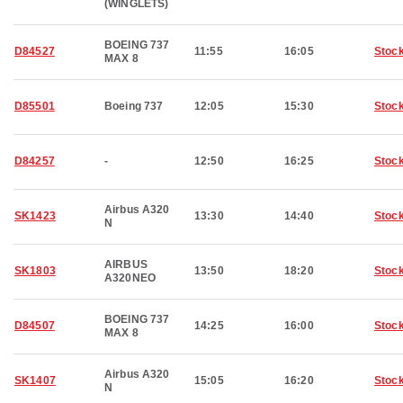
(WINGLETS)
BOEING 737
D84527
11:55
16:05
Stoc
MAX 8
D85501
Boeing 737
12:05
15:30
Stoc
D84257
-
12:50
16:25
Stoc
Airbus A320
SK1423
13:30
14:40
Stoc
N
AIRBUS
SK1803
13:50
18:20
Stoc
A320NEO
BOEING 737
D84507
14:25
16:00
Stoc
MAX 8
Airbus A320
SK1407
15:05
16:20
Stoc
N