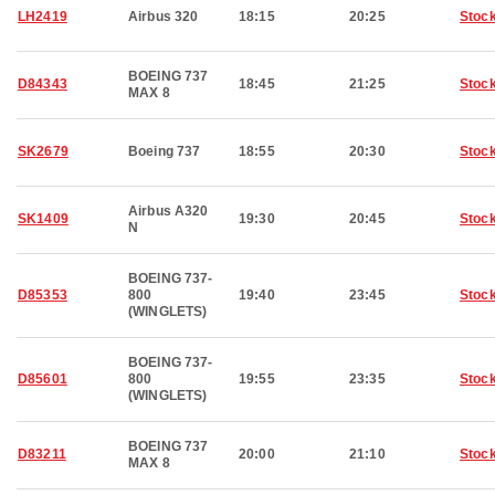
LH2419
Airbus 320
18:15
20:25
Stoc
BOEING 737
D84343
18:45
21:25
Stoc
MAX 8
SK2679
Boeing 737
18:55
20:30
Stoc
Airbus A320
SK1409
19:30
20:45
Stoc
N
BOEING 737-
D85353
800
19:40
23:45
Stoc
(WINGLETS)
BOEING 737-
D85601
800
19:55
23:35
Stoc
(WINGLETS)
BOEING 737
D83211
20:00
21:10
Stoc
MAX 8