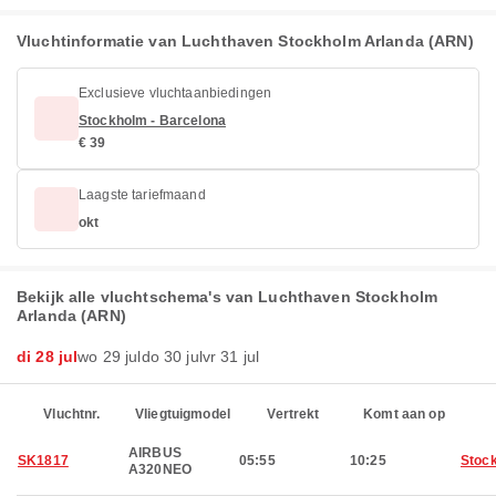
Vluchtinformatie van Luchthaven Stockholm Arlanda (ARN)
Exclusieve vluchtaanbiedingen
Stockholm - Barcelona
€ 39
Laagste tariefmaand
okt
Bekijk alle vluchtschema's van Luchthaven Stockholm
Arlanda (ARN)
di 28 jul
wo 29 jul
do 30 jul
vr 31 jul
Vluchtnr.
Vliegtuigmodel
Vertrekt
Komt aan op
AIRBUS
SK1817
05:55
10:25
Stoc
A320NEO