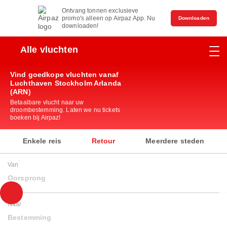
Ontvang tonnen exclusieve
promo's alleen op Airpaz App. Nu
Downloaden
downloaden!
Alle vluchten
Vind goedkope vluchten vanaf
Luchthaven Stockholm Arlanda
(ARN)
Betaalbare vlucht naar uw
droombestemming. Laten we nu tickets
boeken bij Airpaz!
Enkele reis
Retour
Meerdere steden
Van
Oorsprong
Naar
Bestemming