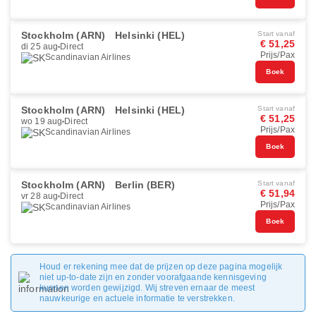
Stockholm (ARN)
Helsinki (HEL)
Start vanaf
€ 51,25
di 25 aug
Direct
Prijs/Pax
Scandinavian Airlines
Boek
Stockholm (ARN)
Helsinki (HEL)
Start vanaf
€ 51,25
wo 19 aug
Direct
Prijs/Pax
Scandinavian Airlines
Boek
Stockholm (ARN)
Berlin (BER)
Start vanaf
€ 51,94
vr 28 aug
Direct
Prijs/Pax
Scandinavian Airlines
Boek
Houd er rekening mee dat de prijzen op deze pagina mogelijk
niet up-to-date zijn en zonder voorafgaande kennisgeving
kunnen worden gewijzigd. Wij streven ernaar de meest
nauwkeurige en actuele informatie te verstrekken.