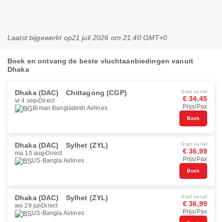
Laatst bijgewerkt op
21 juli 2026 om 21:40 GMT+0
Boek en ontvang de beste vluchtaanbiedingen vanuit
Dhaka
Dhaka (DAC)
Chittagong (CGP)
Start vanaf
€ 34,45
vr 4 sep
Direct
Prijs/Pax
Biman Bangladesh Airlines
Boek
Dhaka (DAC)
Sylhet (ZYL)
Start vanaf
€ 36,99
ma 10 aug
Direct
Prijs/Pax
US-Bangla Airlines
Boek
Dhaka (DAC)
Sylhet (ZYL)
Start vanaf
€ 36,99
wo 29 jul
Direct
Prijs/Pax
US-Bangla Airlines