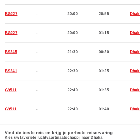
BG227
-
20:00
20:55
Dhak
BG227
-
20:00
01:15
Dhak
BS345
-
21:30
00:30
Dhak
BS341
-
22:30
01:25
Dhak
G9511
-
22:40
01:35
Dhak
G9511
-
22:40
01:40
Dhak
Vind de beste reis en krijg je perfecte reiservaring
Kies uw favoriete luchtvaartmaatschappij naar Dhaka