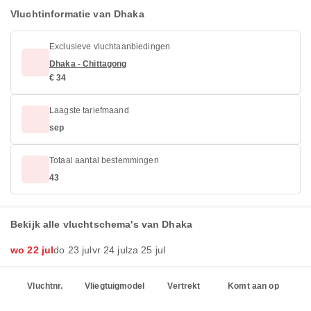
Vluchtinformatie van Dhaka
Exclusieve vluchtaanbiedingen
Dhaka - Chittagong
€ 34
Laagste tariefmaand
sep
Totaal aantal bestemmingen
43
Bekijk alle vluchtschema's van Dhaka
wo 22 jul
do 23 jul
vr 24 jul
za 25 jul
Vluchtnr.
Vliegtuigmodel
Vertrekt
Komt aan op