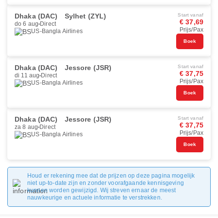
Dhaka (DAC)
Sylhet (ZYL)
Start vanaf
€ 37,69
do 6 aug
Direct
Prijs/Pax
US-Bangla Airlines
Boek
Dhaka (DAC)
Jessore (JSR)
Start vanaf
€ 37,75
di 11 aug
Direct
Prijs/Pax
US-Bangla Airlines
Boek
Dhaka (DAC)
Jessore (JSR)
Start vanaf
€ 37,75
za 8 aug
Direct
Prijs/Pax
US-Bangla Airlines
Boek
Houd er rekening mee dat de prijzen op deze pagina mogelijk
niet up-to-date zijn en zonder voorafgaande kennisgeving
kunnen worden gewijzigd. Wij streven ernaar de meest
nauwkeurige en actuele informatie te verstrekken.