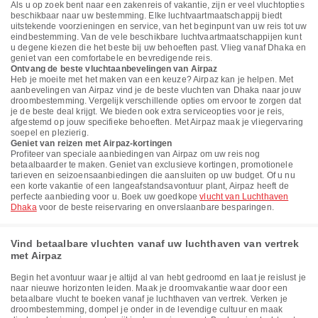
Als u op zoek bent naar een zakenreis of vakantie, zijn er veel vluchtopties
beschikbaar naar uw bestemming. Elke luchtvaartmaatschappij biedt
uitstekende voorzieningen en service, van het beginpunt van uw reis tot uw
eindbestemming. Van de vele beschikbare luchtvaartmaatschappijen kunt
u degene kiezen die het beste bij uw behoeften past. Vlieg vanaf Dhaka en
geniet van een comfortabele en bevredigende reis.
Ontvang de beste vluchtaanbevelingen van Airpaz
Heb je moeite met het maken van een keuze? Airpaz kan je helpen. Met
aanbevelingen van Airpaz vind je de beste vluchten van Dhaka naar jouw
droombestemming. Vergelijk verschillende opties om ervoor te zorgen dat
je de beste deal krijgt. We bieden ook extra serviceopties voor je reis,
afgestemd op jouw specifieke behoeften. Met Airpaz maak je vliegervaring
soepel en plezierig.
Geniet van reizen met Airpaz-kortingen
Profiteer van speciale aanbiedingen van Airpaz om uw reis nog
betaalbaarder te maken. Geniet van exclusieve kortingen, promotionele
tarieven en seizoensaanbiedingen die aansluiten op uw budget. Of u nu
een korte vakantie of een langeafstandsavontuur plant, Airpaz heeft de
perfecte aanbieding voor u. Boek uw goedkope
vlucht van Luchthaven
Dhaka
voor de beste reiservaring en onverslaanbare besparingen.
Vind betaalbare vluchten vanaf uw luchthaven van vertrek
met Airpaz
Begin het avontuur waar je altijd al van hebt gedroomd en laat je reislust je
naar nieuwe horizonten leiden. Maak je droomvakantie waar door een
betaalbare vlucht te boeken vanaf je luchthaven van vertrek. Verken je
droombestemming, dompel je onder in de levendige cultuur en maak