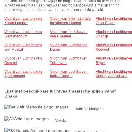
dierbare herinneringen terwijl je de magie ervaart. Boek nu je vlucht met
Airpaz en begin aan een reis waar elk moment gevuld is met spanning,
ontdekking en de sensatie van het verkennen van de wereld.
Vlucht van Luchthaven
Vlucht van Internationale
Vlucht van Luchthave
Kuala Lumpur
luchthaven Hamad
Coxs Bazar
Vlucht van Luchthaven
Vlucht van Luchthaven
Vlucht van Luchthave
Suvarnabhumi
van Chennai
Changi
Vlucht van Luchthaven
Vlucht van Luchthaven
Vlucht van Luchthave
van Muscat
Dubai
Koeweit
Vlucht van Luchthaven
Vlucht van Luchthaven
Vlucht van Luchthave
Osmani
Tribhuvan
Riyad
Vlucht van Luchthaven
Vlucht van Luchthaven
Vlucht van Luchthave
Sjah Amanat
Indira Gandhi
Koning Abdoel Aziz
Lijst met beschikbare luchtvaartmaatschappijen vanaf
Dhaka
Batik Air Malaysia
AirAsia