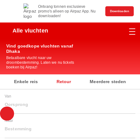
Ontvang tonnen exclusieve
promo's alleen op Airpaz App. Nu
Downloaden
downloaden!
Alle vluchten
Vind goedkope vluchten vanaf
Dhaka
Betaalbare vlucht naar uw
droombestemming. Laten we nu tickets
boeken bij Airpaz!
Enkele reis
Retour
Meerdere steden
Van
Oorsprong
Naar
Bestemming