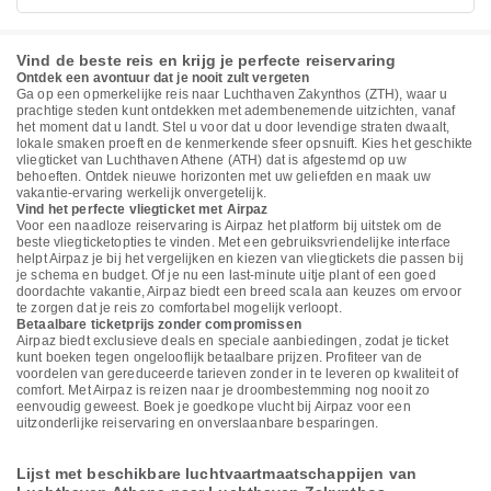
Vind de beste reis en krijg je perfecte reiservaring
Ontdek een avontuur dat je nooit zult vergeten
Ga op een opmerkelijke reis naar Luchthaven Zakynthos (ZTH), waar u
prachtige steden kunt ontdekken met adembenemende uitzichten, vanaf
het moment dat u landt. Stel u voor dat u door levendige straten dwaalt,
lokale smaken proeft en de kenmerkende sfeer opsnuift. Kies het geschikte
vliegticket van Luchthaven Athene (ATH) dat is afgestemd op uw
behoeften. Ontdek nieuwe horizonten met uw geliefden en maak uw
vakantie-ervaring werkelijk onvergetelijk.
Vind het perfecte vliegticket met Airpaz
Voor een naadloze reiservaring is Airpaz het platform bij uitstek om de
beste vliegticketopties te vinden. Met een gebruiksvriendelijke interface
helpt Airpaz je bij het vergelijken en kiezen van vliegtickets die passen bij
je schema en budget. Of je nu een last-minute uitje plant of een goed
doordachte vakantie, Airpaz biedt een breed scala aan keuzes om ervoor
te zorgen dat je reis zo comfortabel mogelijk verloopt.
Betaalbare ticketprijs zonder compromissen
Airpaz biedt exclusieve deals en speciale aanbiedingen, zodat je ticket
kunt boeken tegen ongelooflijk betaalbare prijzen. Profiteer van de
voordelen van gereduceerde tarieven zonder in te leveren op kwaliteit of
comfort. Met Airpaz is reizen naar je droombestemming nog nooit zo
eenvoudig geweest. Boek je goedkope vlucht bij Airpaz voor een
uitzonderlijke reiservaring en onverslaanbare besparingen.
Lijst met beschikbare luchtvaartmaatschappijen van