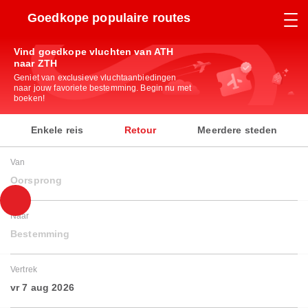
Goedkope populaire routes
Vind goedkope vluchten van ATH
naar ZTH
Geniet van exclusieve vluchtaanbiedingen
naar jouw favoriete bestemming. Begin nu met
boeken!
Enkele reis
Retour
Meerdere steden
Van
Oorsprong
Naar
Bestemming
Vertrek
vr 7 aug 2026