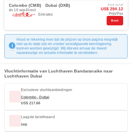
Colombo (CMB)
Dubai (DXB)
Start vanaf
US$ 294.12
do 10 sep
Direct
Prijs/Pax
Emirates
Boek
Houd er rekening mee dat de prijzen op deze pagina mogelijk
niet up-to-date zijn en zonder voorafgaande kennisgeving
kunnen worden gewijzigd. Wij streven ernaar de meest
nauwkeurige en actuele informatie te verstrekken.
Vluchtinformatie van Luchthaven Bandaranaike naar
Luchthaven Dubai
Exclusieve vluchtaanbiedingen
Colombo - Dubai
US$ 217.66
Laagste tariefmaand
sep