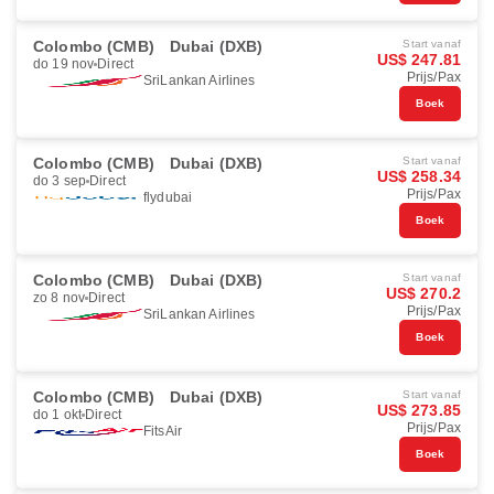
Colombo (CMB)
Dubai (DXB)
Start vanaf
US$ 247.81
do 19 nov
Direct
Prijs/Pax
SriLankan Airlines
Boek
Colombo (CMB)
Dubai (DXB)
Start vanaf
US$ 258.34
do 3 sep
Direct
Prijs/Pax
flydubai
Boek
Colombo (CMB)
Dubai (DXB)
Start vanaf
US$ 270.2
zo 8 nov
Direct
Prijs/Pax
SriLankan Airlines
Boek
Colombo (CMB)
Dubai (DXB)
Start vanaf
US$ 273.85
do 1 okt
Direct
Prijs/Pax
FitsAir
Boek