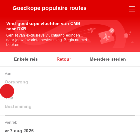
Goedkope populaire routes
Vind goedkope vluchten van CMB
naar DXB
Geniet van exclusieve vluchtaanbiedingen
naar jouw favoriete bestemming. Begin nu met
boeken!
Enkele reis
Retour
Meerdere steden
Van
Oorsprong
Naar
Bestemming
Vertrek
vr 7 aug 2026