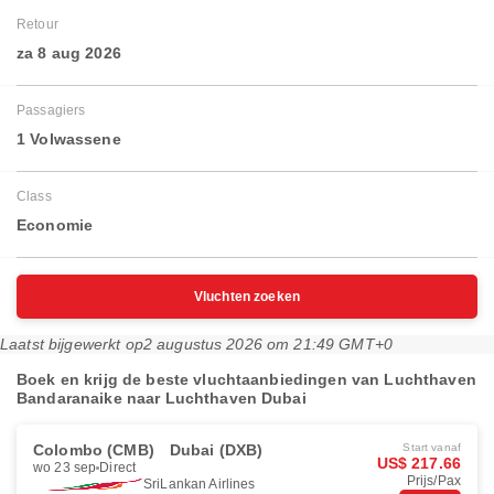
Retour
za 8 aug 2026
Passagiers
1 Volwassene
Class
Economie
Vluchten zoeken
Laatst bijgewerkt op
2 augustus 2026 om 21:49 GMT+0
Boek en krijg de beste vluchtaanbiedingen van Luchthaven
Bandaranaike naar Luchthaven Dubai
Colombo (CMB)
Dubai (DXB)
Start vanaf
US$ 217.66
wo 23 sep
Direct
Prijs/Pax
SriLankan Airlines