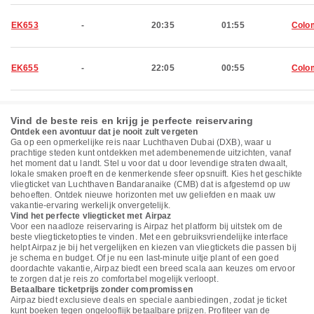
EK653
-
20:35
01:55
Colo
EK655
-
22:05
00:55
Colo
Vind de beste reis en krijg je perfecte reiservaring
Ontdek een avontuur dat je nooit zult vergeten
Ga op een opmerkelijke reis naar Luchthaven Dubai (DXB), waar u
prachtige steden kunt ontdekken met adembenemende uitzichten, vanaf
het moment dat u landt. Stel u voor dat u door levendige straten dwaalt,
lokale smaken proeft en de kenmerkende sfeer opsnuift. Kies het geschikte
vliegticket van Luchthaven Bandaranaike (CMB) dat is afgestemd op uw
behoeften. Ontdek nieuwe horizonten met uw geliefden en maak uw
vakantie-ervaring werkelijk onvergetelijk.
Vind het perfecte vliegticket met Airpaz
Voor een naadloze reiservaring is Airpaz het platform bij uitstek om de
beste vliegticketopties te vinden. Met een gebruiksvriendelijke interface
helpt Airpaz je bij het vergelijken en kiezen van vliegtickets die passen bij
je schema en budget. Of je nu een last-minute uitje plant of een goed
doordachte vakantie, Airpaz biedt een breed scala aan keuzes om ervoor
te zorgen dat je reis zo comfortabel mogelijk verloopt.
Betaalbare ticketprijs zonder compromissen
Airpaz biedt exclusieve deals en speciale aanbiedingen, zodat je ticket
kunt boeken tegen ongelooflijk betaalbare prijzen. Profiteer van de