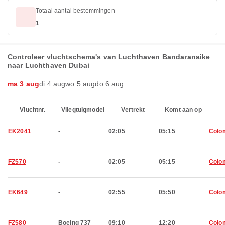
Totaal aantal bestemmingen
1
Controleer vluchtschema's van Luchthaven Bandaranaike
naar Luchthaven Dubai
ma 3 aug
di 4 aug
wo 5 aug
do 6 aug
Vluchtnr.
Vliegtuigmodel
Vertrekt
Komt aan op
EK2041
-
02:05
05:15
Colo
FZ570
-
02:05
05:15
Colo
EK649
-
02:55
05:50
Colo
FZ580
Boeing 737
09:10
12:20
Colo