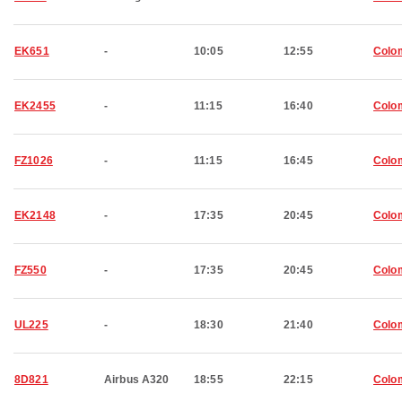
EK651
-
10:05
12:55
Colo
EK2455
-
11:15
16:40
Colo
FZ1026
-
11:15
16:45
Colo
EK2148
-
17:35
20:45
Colo
FZ550
-
17:35
20:45
Colo
UL225
-
18:30
21:40
Colo
8D821
Airbus A320
18:55
22:15
Colo