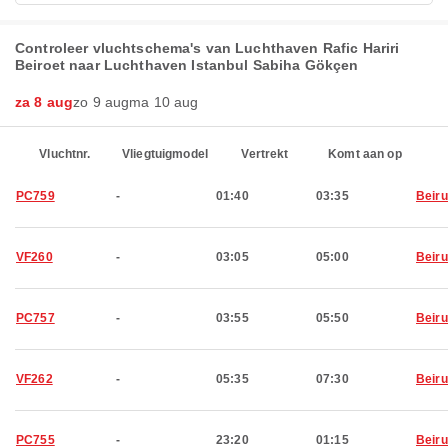
Controleer vluchtschema's van Luchthaven Rafic Hariri
Beiroet naar Luchthaven Istanbul Sabiha Gökçen
za 8 aug
zo 9 aug
ma 10 aug
Vluchtnr.
Vliegtuigmodel
Vertrekt
Komt aan op
PC759
-
01:40
03:35
Beiru
VF260
-
03:05
05:00
Beiru
PC757
-
03:55
05:50
Beiru
VF262
-
05:35
07:30
Beiru
PC755
-
23:20
01:15
Beiru