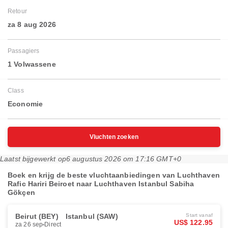
Retour
za 8 aug 2026
Passagiers
1 Volwassene
Class
Economie
Vluchten zoeken
Laatst bijgewerkt op
6 augustus 2026 om 17:16 GMT+0
Boek en krijg de beste vluchtaanbiedingen van Luchthaven
Rafic Hariri Beiroet naar Luchthaven Istanbul Sabiha
Gökçen
Beirut (BEY)
Istanbul (SAW)
Start vanaf
US$ 122.95
za 26 sep
Direct