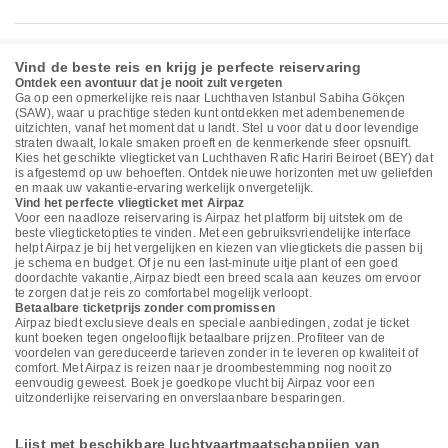
Vind de beste reis en krijg je perfecte reiservaring
Ontdek een avontuur dat je nooit zult vergeten
Ga op een opmerkelijke reis naar Luchthaven Istanbul Sabiha Gökçen
(SAW), waar u prachtige steden kunt ontdekken met adembenemende
uitzichten, vanaf het moment dat u landt. Stel u voor dat u door levendige
straten dwaalt, lokale smaken proeft en de kenmerkende sfeer opsnuift.
Kies het geschikte vliegticket van Luchthaven Rafic Hariri Beiroet (BEY) dat
is afgestemd op uw behoeften. Ontdek nieuwe horizonten met uw geliefden
en maak uw vakantie-ervaring werkelijk onvergetelijk.
Vind het perfecte vliegticket met Airpaz
Voor een naadloze reiservaring is Airpaz het platform bij uitstek om de
beste vliegticketopties te vinden. Met een gebruiksvriendelijke interface
helpt Airpaz je bij het vergelijken en kiezen van vliegtickets die passen bij
je schema en budget. Of je nu een last-minute uitje plant of een goed
doordachte vakantie, Airpaz biedt een breed scala aan keuzes om ervoor
te zorgen dat je reis zo comfortabel mogelijk verloopt.
Betaalbare ticketprijs zonder compromissen
Airpaz biedt exclusieve deals en speciale aanbiedingen, zodat je ticket
kunt boeken tegen ongelooflijk betaalbare prijzen. Profiteer van de
voordelen van gereduceerde tarieven zonder in te leveren op kwaliteit of
comfort. Met Airpaz is reizen naar je droombestemming nog nooit zo
eenvoudig geweest. Boek je goedkope vlucht bij Airpaz voor een
uitzonderlijke reiservaring en onverslaanbare besparingen.
Lijst met beschikbare luchtvaartmaatschappijen van