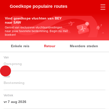
Goedkope populaire routes
Vind goedkope vluchten van BEY
naar SAW
Geniet van exclusieve vluchtaanbiedingen
naar jouw favoriete bestemming. Begin nu met
boeken!
Enkele reis
Retour
Meerdere steden
Van
Oorsprong
Naar
Bestemming
Vertrek
vr 7 aug 2026