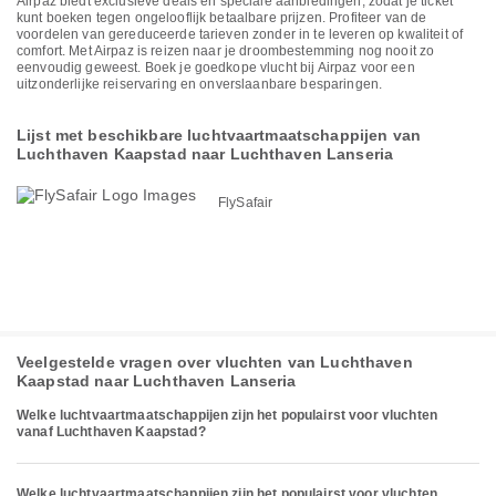
Airpaz biedt exclusieve deals en speciale aanbiedingen, zodat je ticket
kunt boeken tegen ongelooflijk betaalbare prijzen. Profiteer van de
voordelen van gereduceerde tarieven zonder in te leveren op kwaliteit of
comfort. Met Airpaz is reizen naar je droombestemming nog nooit zo
eenvoudig geweest. Boek je goedkope vlucht bij Airpaz voor een
uitzonderlijke reiservaring en onverslaanbare besparingen.
Lijst met beschikbare luchtvaartmaatschappijen van
Luchthaven Kaapstad naar Luchthaven Lanseria
FlySafair
Veelgestelde vragen over vluchten van Luchthaven
Kaapstad naar Luchthaven Lanseria
Welke luchtvaartmaatschappijen zijn het populairst voor vluchten
vanaf Luchthaven Kaapstad?
Welke luchtvaartmaatschappijen zijn het populairst voor vluchten