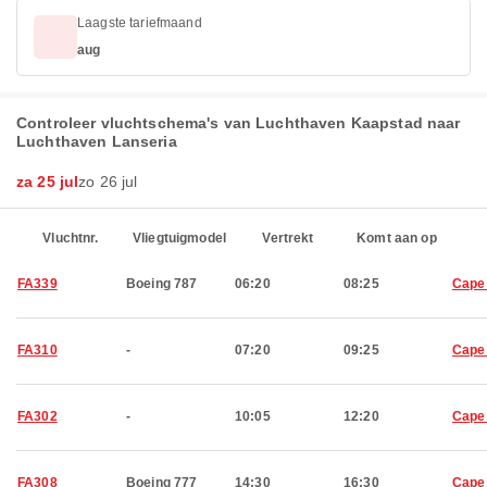
Laagste tariefmaand
aug
Controleer vluchtschema's van Luchthaven Kaapstad naar
Luchthaven Lanseria
za 25 jul
zo 26 jul
Vluchtnr.
Vliegtuigmodel
Vertrekt
Komt aan op
FA339
Boeing 787
06:20
08:25
Cape
FA310
-
07:20
09:25
Cape
FA302
-
10:05
12:20
Cape
FA308
Boeing 777
14:30
16:30
Cape