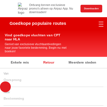
Ontvang tonnen exclusieve
promo's alleen op Airpaz App. Nu
Downloaden
downloaden!
Goedkope populaire routes
Vind goedkope vluchten van CPT
naar HLA
Geniet van exclusieve vluchtaanbiedingen
naar jouw favoriete bestemming. Begin nu met
boeken!
Enkele reis
Retour
Meerdere steden
Van
Oorsprong
Naar
Bestemming