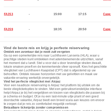
FA353
-
15:00
17:15
Cape
FA359
-
18:35
20:50
Cape
Vind de beste reis en krijg je perfecte reiservaring
Ontdek een avontuur dat je nooit zult vergeten
Ga op een opmerkelijke reis naar Luchthaven Lanseria (HLA), waar u
prachtige steden kunt ontdekken met adembenemende uitzichten, vanaf
het moment dat u landt. Stel u voor dat u door levendige straten dwaalt,
lokale smaken proeft en de kenmerkende sfeer opsnuift. Kies het geschikte
vliegticket van Luchthaven Kaapstad (CPT) dat is afgestemd op uw
behoeften. Ontdek nieuwe horizonten met uw geliefden en maak uw
vakantie-ervaring werkelijk onvergetelijk.
Vind het perfecte vliegticket met Airpaz
Voor een naadloze reiservaring is Airpaz het platform bij uitstek om de
beste vliegticketopties te vinden. Met een gebruiksvriendelijke interface
helpt Airpaz je bij het vergelijken en kiezen van vliegtickets die passen bij
je schema en budget. Of je nu een last-minute uitje plant of een goed
doordachte vakantie, Airpaz biedt een breed scala aan keuzes om ervoor
te zorgen dat je reis zo comfortabel mogelijk verloopt.
Betaalbare ticketprijs zonder compromissen