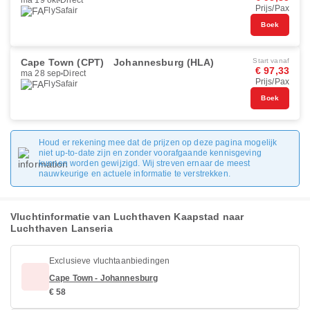
ma 19 okt
Direct
Prijs/Pax
FlySafair
Boek
Cape Town (CPT)
Johannesburg (HLA)
Start vanaf
€ 97,33
ma 28 sep
Direct
Prijs/Pax
FlySafair
Boek
Houd er rekening mee dat de prijzen op deze pagina mogelijk
niet up-to-date zijn en zonder voorafgaande kennisgeving
kunnen worden gewijzigd. Wij streven ernaar de meest
nauwkeurige en actuele informatie te verstrekken.
Vluchtinformatie van Luchthaven Kaapstad naar
Luchthaven Lanseria
Exclusieve vluchtaanbiedingen
Cape Town - Johannesburg
€ 58