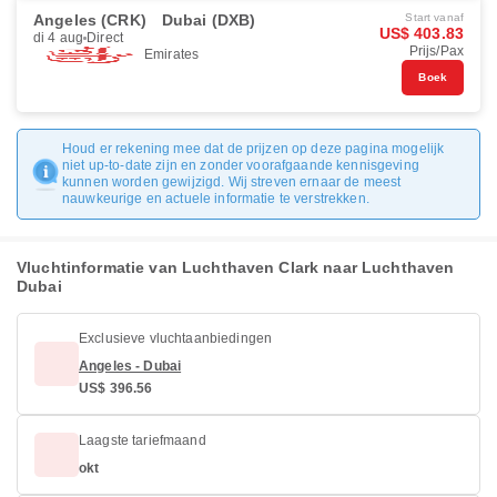
Angeles (CRK)
Dubai (DXB)
Start vanaf
US$ 403.83
di 4 aug
Direct
Prijs/Pax
Emirates
Boek
Houd er rekening mee dat de prijzen op deze pagina mogelijk
niet up-to-date zijn en zonder voorafgaande kennisgeving
kunnen worden gewijzigd. Wij streven ernaar de meest
nauwkeurige en actuele informatie te verstrekken.
Vluchtinformatie van Luchthaven Clark naar Luchthaven
Dubai
Exclusieve vluchtaanbiedingen
Angeles - Dubai
US$ 396.56
Laagste tariefmaand
okt