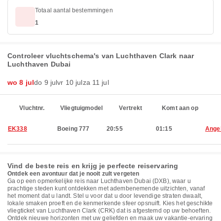
Totaal aantal bestemmingen
1
Controleer vluchtschema's van Luchthaven Clark naar
Luchthaven Dubai
wo 8 jul
do 9 jul
vr 10 jul
za 11 jul
Vluchtnr.
Vliegtuigmodel
Vertrekt
Komt aan op
EK338
Boeing 777
20:55
01:15
Ange
Vind de beste reis en krijg je perfecte reiservaring
Ontdek een avontuur dat je nooit zult vergeten
Ga op een opmerkelijke reis naar Luchthaven Dubai (DXB), waar u
prachtige steden kunt ontdekken met adembenemende uitzichten, vanaf
het moment dat u landt. Stel u voor dat u door levendige straten dwaalt,
lokale smaken proeft en de kenmerkende sfeer opsnuift. Kies het geschikte
vliegticket van Luchthaven Clark (CRK) dat is afgestemd op uw behoeften.
Ontdek nieuwe horizonten met uw geliefden en maak uw vakantie-ervaring