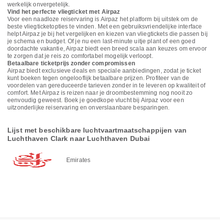
werkelijk onvergetelijk.
Vind het perfecte vliegticket met Airpaz
Voor een naadloze reiservaring is Airpaz het platform bij uitstek om de
beste vliegticketopties te vinden. Met een gebruiksvriendelijke interface
helpt Airpaz je bij het vergelijken en kiezen van vliegtickets die passen bij
je schema en budget. Of je nu een last-minute uitje plant of een goed
doordachte vakantie, Airpaz biedt een breed scala aan keuzes om ervoor
te zorgen dat je reis zo comfortabel mogelijk verloopt.
Betaalbare ticketprijs zonder compromissen
Airpaz biedt exclusieve deals en speciale aanbiedingen, zodat je ticket
kunt boeken tegen ongelooflijk betaalbare prijzen. Profiteer van de
voordelen van gereduceerde tarieven zonder in te leveren op kwaliteit of
comfort. Met Airpaz is reizen naar je droombestemming nog nooit zo
eenvoudig geweest. Boek je goedkope vlucht bij Airpaz voor een
uitzonderlijke reiservaring en onverslaanbare besparingen.
Lijst met beschikbare luchtvaartmaatschappijen van
Luchthaven Clark naar Luchthaven Dubai
Emirates