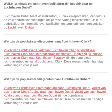
Welke terminals en luchthavenfaciliteiten zijn beschikbaar op
Luchthaven Dubai?
Luchthaven Dubai biedt Wisselkantoor, Kliniek en Apotheken, Pendelbus
en vele andere voorzieningen om je reiservaring te verbeteren. Je kunt
gedetailleerde informatie over faciliteiten en terminalindelingen bekijken
op
Luchthaven Dubai
.
Wat zijn de populairste vliegroutes vanaf Luchthaven Clark?
vlucht van Luchthaven Clark naar Luchthaven Changi
,
vlucht van
Luchthaven Clark naar Internationale luchthaven Hongkong
,
vlucht van
Luchthaven Clark naar Luchthaven Boracay
zijn de populairste
luchthaventroutes vanaf Luchthaven Clark. Deze routes bieden handige
verbindingen voor je reis.
Wat zijn de populairste vliegroutes naar Luchthaven Dubai?
vlucht van Luchthaven Suvarnabhumi naar Luchthaven Dubai
,
vlucht van
Luchthaven Ninoy Aquino naar Luchthaven Dubai
,
vlucht van Luchthaven
Kuala Lumpur naar Luchthaven Dubai
zijn de populairste
luchthaventroutes naar Luchthaven Dubai. Deze routes bieden handige
verbindingen voor je reis.