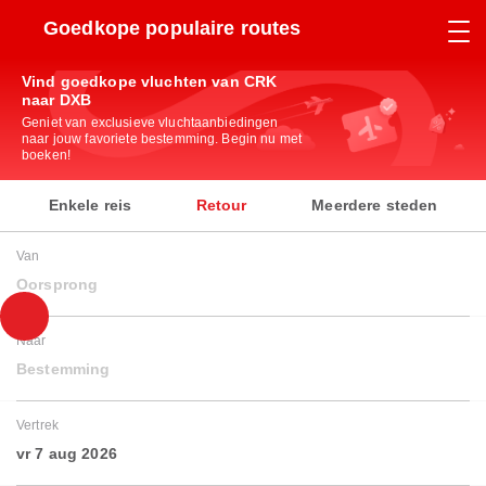
Goedkope populaire routes
Vind goedkope vluchten van CRK
naar DXB
Geniet van exclusieve vluchtaanbiedingen
naar jouw favoriete bestemming. Begin nu met
boeken!
Enkele reis
Retour
Meerdere steden
Van
Oorsprong
Naar
Bestemming
Vertrek
vr 7 aug 2026