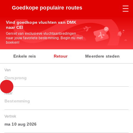
Goedkope populaire routes
Vind goedkope vluchten van DMK
naar CEI
Geniet van exclusieve vluchtaanbiedingen
naar jouw favoriete bestemming. Begin nu met
boeken!
Enkele reis
Retour
Meerdere steden
Van
Oorsprong
Naar
Bestemming
Vertrek
ma 10 aug 2026