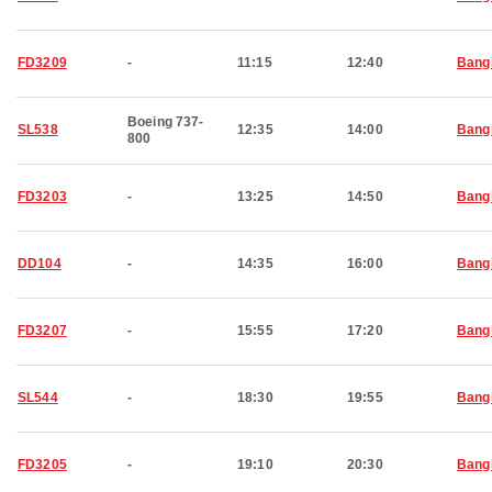
FD3209
-
11:15
12:40
Bang
Boeing 737-
SL538
12:35
14:00
Bang
800
FD3203
-
13:25
14:50
Bang
DD104
-
14:35
16:00
Bang
FD3207
-
15:55
17:20
Bang
SL544
-
18:30
19:55
Bang
FD3205
-
19:10
20:30
Bang