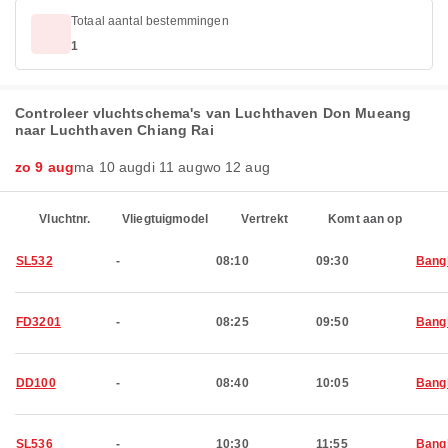
Totaal aantal bestemmingen
1
Controleer vluchtschema's van Luchthaven Don Mueang
naar Luchthaven Chiang Rai
zo 9 aug
ma 10 aug
di 11 aug
wo 12 aug
Vluchtnr.
Vliegtuigmodel
Vertrekt
Komt aan op
SL532
-
08:10
09:30
Bang
FD3201
-
08:25
09:50
Bang
DD100
-
08:40
10:05
Bang
SL536
-
10:30
11:55
Bang