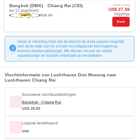
Bangkok (DMK)
Chiang Rai (CEI)
Start vanaf
US$ 27.58
wo 12 aug
Direct
Prijs/Pax
Nok Air
Boek
Houd er rekening mee dat de prijzen op deze pagina mogelijk
niet up-to-date zijn en zonder voorafgaande kennisgeving
kunnen worden gewijzigd. Wij streven ernaar de meest
nauwkeurige en actuele informatie te verstrekken.
Vluchtinformatie van Luchthaven Don Mueang naar
Luchthaven Chiang Rai
Exclusieve vluchtaanbiedingen
Bangkok - Chiang Rai
US$ 25.05
Laagste tariefmaand
sep