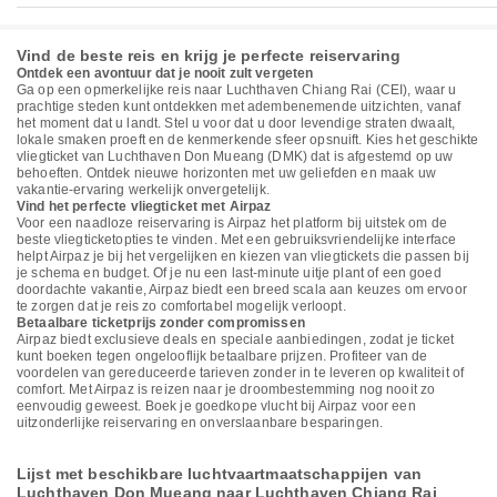
Vind de beste reis en krijg je perfecte reiservaring
Ontdek een avontuur dat je nooit zult vergeten
Ga op een opmerkelijke reis naar Luchthaven Chiang Rai (CEI), waar u
prachtige steden kunt ontdekken met adembenemende uitzichten, vanaf
het moment dat u landt. Stel u voor dat u door levendige straten dwaalt,
lokale smaken proeft en de kenmerkende sfeer opsnuift. Kies het geschikte
vliegticket van Luchthaven Don Mueang (DMK) dat is afgestemd op uw
behoeften. Ontdek nieuwe horizonten met uw geliefden en maak uw
vakantie-ervaring werkelijk onvergetelijk.
Vind het perfecte vliegticket met Airpaz
Voor een naadloze reiservaring is Airpaz het platform bij uitstek om de
beste vliegticketopties te vinden. Met een gebruiksvriendelijke interface
helpt Airpaz je bij het vergelijken en kiezen van vliegtickets die passen bij
je schema en budget. Of je nu een last-minute uitje plant of een goed
doordachte vakantie, Airpaz biedt een breed scala aan keuzes om ervoor
te zorgen dat je reis zo comfortabel mogelijk verloopt.
Betaalbare ticketprijs zonder compromissen
Airpaz biedt exclusieve deals en speciale aanbiedingen, zodat je ticket
kunt boeken tegen ongelooflijk betaalbare prijzen. Profiteer van de
voordelen van gereduceerde tarieven zonder in te leveren op kwaliteit of
comfort. Met Airpaz is reizen naar je droombestemming nog nooit zo
eenvoudig geweest. Boek je goedkope vlucht bij Airpaz voor een
uitzonderlijke reiservaring en onverslaanbare besparingen.
Lijst met beschikbare luchtvaartmaatschappijen van
Luchthaven Don Mueang naar Luchthaven Chiang Rai