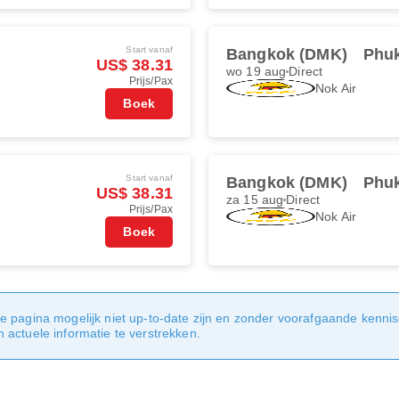
Start vanaf
Bangkok (DMK)
Phuk
US$ 38.31
wo 19 aug
Direct
Prijs/Pax
Nok Air
Boek
Start vanaf
Bangkok (DMK)
Phuk
US$ 38.31
za 15 aug
Direct
Prijs/Pax
Nok Air
Boek
e pagina mogelijk niet up-to-date zijn en zonder voorafgaande kenni
actuele informatie te verstrekken.