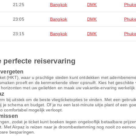
21:25
Bangkok
DMK
Phuke
23:05
Bangkok
DMK
Phuke
23:15
Bangkok
DMK
Phuke
e perfecte reiservaring
 vergeten
ket (HKT), waar u prachtige steden kunt ontdekken met adembenemend
le smaken proeft en de kenmerkende sfeer opsnuift. Kies het geschik
horizonten met uw geliefden en maak uw vakantie-ervaring werkelijk o
az
m bij uitstek om de beste vliegticketopties te vinden. Met een gebruiksv
bij je schema en budget. Of je nu een last-minute uitje plant of een g
o comfortabel mogelijk verloopt.
omissen
ngen, zodat je ticket kunt boeken tegen ongelooflijk betaalbare prijz
ort. Met Airpaz is reizen naar je droombestemming nog nooit zo eenvo
nbare besparingen.