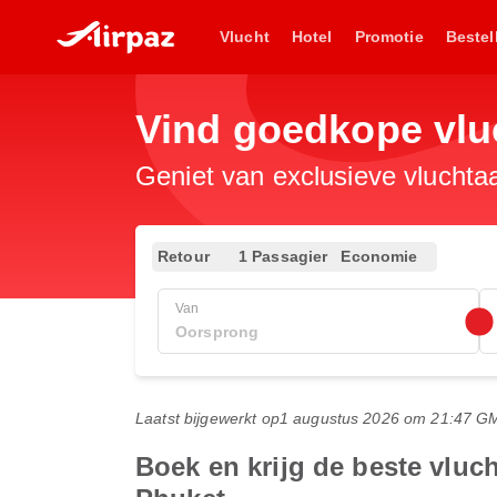
Vlucht
Hotel
Promotie
Bestel
Vind goedkope vl
Geniet van exclusieve vluchta
Retour
1 Passagier
Economie
Van
Laatst bijgewerkt op
1 augustus 2026 om 21:47 G
Boek en krijg de beste vl