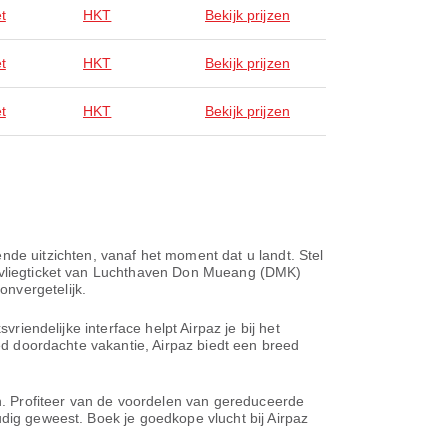
t
HKT
Bekijk prijzen
t
HKT
Bekijk prijzen
t
HKT
Bekijk prijzen
e uitzichten, vanaf het moment dat u landt. Stel
te vliegticket van Luchthaven Don Mueang (DMK)
nvergetelijk.
riendelijke interface helpt Airpaz je bij het
oed doordachte vakantie, Airpaz biedt een breed
en. Profiteer van de voordelen van gereduceerde
udig geweest. Boek je goedkope vlucht bij Airpaz