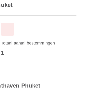
huket
Totaal aantal bestemmingen
1
hthaven Phuket