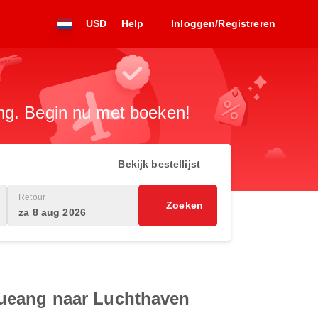
USD
Help
Inloggen/Registreren
ng. Begin nu met boeken!
Bekijk bestellijst
Retour
Zoeken
za 8 aug 2026
Mueang naar Luchthaven