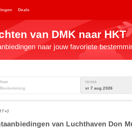
lingen
Deals
uchten van DMK naar HKT
anbiedingen naar jouw favoriete bestemmi
Naar
Vertrek
vr 7 aug 2026
MT+0
uchtaanbiedingen van Luchthaven Don 