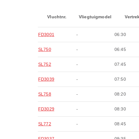
Vluchtnr.
Vliegtuigmodel
Vertre
FD3001
-
06:30
SL750
-
06:45
SL752
-
07:45
FD3039
-
07:50
SL758
-
08:20
FD3029
-
08:30
SL772
-
08:45
FD3037
-
09:35