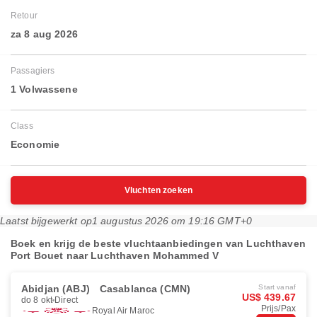
Retour
za 8 aug 2026
Passagiers
1 Volwassene
Class
Economie
Vluchten zoeken
Laatst bijgewerkt op
1 augustus 2026 om 19:16 GMT+0
Boek en krijg de beste vluchtaanbiedingen van Luchthaven
Port Bouet naar Luchthaven Mohammed V
Abidjan (ABJ)
Casablanca (CMN)
Start vanaf
US$ 439.67
do 8 okt
Direct
Prijs/Pax
Royal Air Maroc