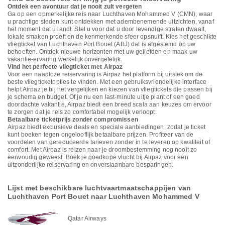
Ontdek een avontuur dat je nooit zult vergeten
Ga op een opmerkelijke reis naar Luchthaven Mohammed V (CMN), waar
u prachtige steden kunt ontdekken met adembenemende uitzichten, vanaf
het moment dat u landt. Stel u voor dat u door levendige straten dwaalt,
lokale smaken proeft en de kenmerkende sfeer opsnuift. Kies het geschikte
vliegticket van Luchthaven Port Bouet (ABJ) dat is afgestemd op uw
behoeften. Ontdek nieuwe horizonten met uw geliefden en maak uw
vakantie-ervaring werkelijk onvergetelijk.
Vind het perfecte vliegticket met Airpaz
Voor een naadloze reiservaring is Airpaz het platform bij uitstek om de
beste vliegticketopties te vinden. Met een gebruiksvriendelijke interface
helpt Airpaz je bij het vergelijken en kiezen van vliegtickets die passen bij
je schema en budget. Of je nu een last-minute uitje plant of een goed
doordachte vakantie, Airpaz biedt een breed scala aan keuzes om ervoor
te zorgen dat je reis zo comfortabel mogelijk verloopt.
Betaalbare ticketprijs zonder compromissen
Airpaz biedt exclusieve deals en speciale aanbiedingen, zodat je ticket
kunt boeken tegen ongelooflijk betaalbare prijzen. Profiteer van de
voordelen van gereduceerde tarieven zonder in te leveren op kwaliteit of
comfort. Met Airpaz is reizen naar je droombestemming nog nooit zo
eenvoudig geweest. Boek je goedkope vlucht bij Airpaz voor een
uitzonderlijke reiservaring en onverslaanbare besparingen.
Lijst met beschikbare luchtvaartmaatschappijen van
Luchthaven Port Bouet naar Luchthaven Mohammed V
Qatar Airways