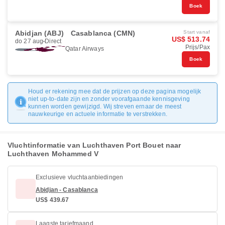
Boek
Abidjan (ABJ)
Casablanca (CMN)
Start vanaf
US$ 513.74
do 27 aug
Direct
Prijs/Pax
Qatar Airways
Boek
Houd er rekening mee dat de prijzen op deze pagina mogelijk
niet up-to-date zijn en zonder voorafgaande kennisgeving
kunnen worden gewijzigd. Wij streven ernaar de meest
nauwkeurige en actuele informatie te verstrekken.
Vluchtinformatie van Luchthaven Port Bouet naar
Luchthaven Mohammed V
Exclusieve vluchtaanbiedingen
Abidjan - Casablanca
US$ 439.67
Laagste tariefmaand