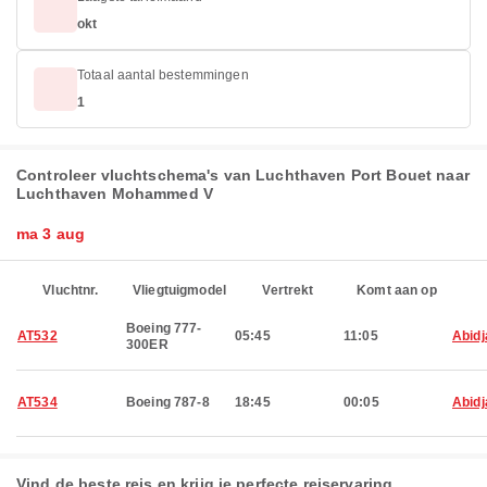
okt
Totaal aantal bestemmingen
1
Controleer vluchtschema's van Luchthaven Port Bouet naar
Luchthaven Mohammed V
ma 3 aug
Vluchtnr.
Vliegtuigmodel
Vertrekt
Komt aan op
Boeing 777-
AT532
05:45
11:05
Abidj
300ER
AT534
Boeing 787-8
18:45
00:05
Abidj
Vind de beste reis en krijg je perfecte reiservaring