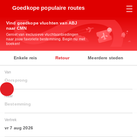
Goedkope populaire routes
Vind goedkope vluchten van ABJ
naar CMN
Geniet van exclusieve vluchtaanbiedingen
naar jouw favoriete bestemming. Begin nu met
boeken!
Enkele reis
Retour
Meerdere steden
Van
Oorsprong
Naar
Bestemming
Vertrek
vr 7 aug 2026