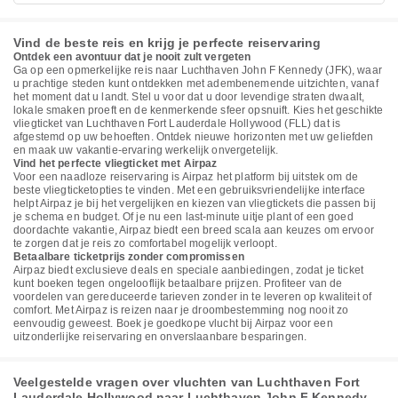
Vind de beste reis en krijg je perfecte reiservaring
Ontdek een avontuur dat je nooit zult vergeten
Ga op een opmerkelijke reis naar Luchthaven John F Kennedy (JFK), waar
u prachtige steden kunt ontdekken met adembenemende uitzichten, vanaf
het moment dat u landt. Stel u voor dat u door levendige straten dwaalt,
lokale smaken proeft en de kenmerkende sfeer opsnuift. Kies het geschikte
vliegticket van Luchthaven Fort Lauderdale Hollywood (FLL) dat is
afgestemd op uw behoeften. Ontdek nieuwe horizonten met uw geliefden
en maak uw vakantie-ervaring werkelijk onvergetelijk.
Vind het perfecte vliegticket met Airpaz
Voor een naadloze reiservaring is Airpaz het platform bij uitstek om de
beste vliegticketopties te vinden. Met een gebruiksvriendelijke interface
helpt Airpaz je bij het vergelijken en kiezen van vliegtickets die passen bij
je schema en budget. Of je nu een last-minute uitje plant of een goed
doordachte vakantie, Airpaz biedt een breed scala aan keuzes om ervoor
te zorgen dat je reis zo comfortabel mogelijk verloopt.
Betaalbare ticketprijs zonder compromissen
Airpaz biedt exclusieve deals en speciale aanbiedingen, zodat je ticket
kunt boeken tegen ongelooflijk betaalbare prijzen. Profiteer van de
voordelen van gereduceerde tarieven zonder in te leveren op kwaliteit of
comfort. Met Airpaz is reizen naar je droombestemming nog nooit zo
eenvoudig geweest. Boek je goedkope vlucht bij Airpaz voor een
uitzonderlijke reiservaring en onverslaanbare besparingen.
Veelgestelde vragen over vluchten van Luchthaven Fort
Lauderdale Hollywood naar Luchthaven John F Kennedy