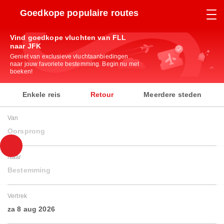
Goedkope populaire routes
Vind goedkope vluchten van FLL
naar JFK
Geniet van exclusieve vluchtaanbiedingen
naar jouw favoriete bestemming. Begin nu met
boeken!
Enkele reis
Retour
Meerdere steden
Van
Oorsprong
Naar
Bestemming
Vertrek
za 8 aug 2026