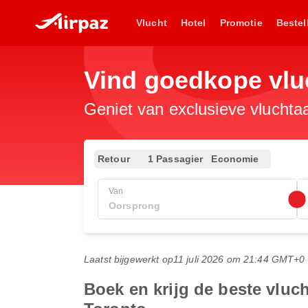
Vlucht
Hotel
Promotie
Bestel
Vind goedkope vlu
Geniet van exclusieve vluchta
Retour
1 Passagier
Economie
Van
Laatst bijgewerkt op
11 juli 2026 om 21:44 GMT+0
Boek en krijg de beste vluc