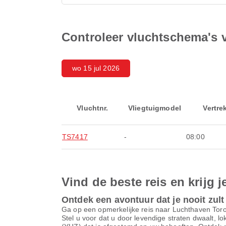
Controleer vluchtschema's 
wo 15 jul 2026
Vluchtnr.
Vliegtuigmodel
Vertre
TS7417
-
08:00
Vind de beste reis en krijg j
Ontdek een avontuur dat je nooit zult
Ga op een opmerkelijke reis naar Luchthaven Tor
Stel u voor dat u door levendige straten dwaalt, l