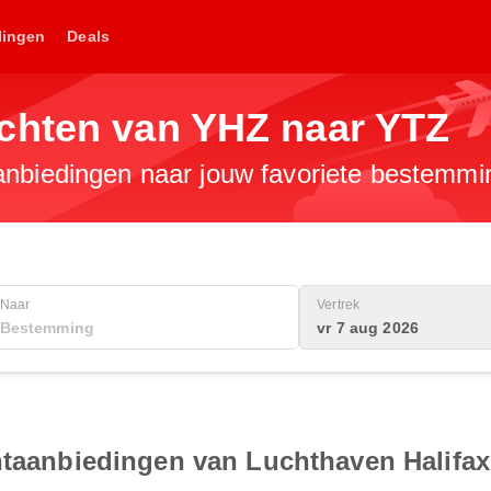
lingen
Deals
chten van YHZ naar YTZ
anbiedingen naar jouw favoriete bestemmi
Naar
Vertrek
vr 7 aug 2026
htaanbiedingen van Luchthaven Halifax