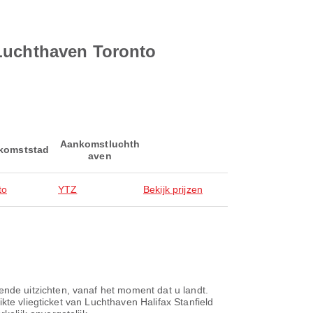
 Luchthaven Toronto
Aankomstluchth
komststad
aven
to
YTZ
Bekijk prijzen
de uitzichten, vanaf het moment dat u landt.
kte vliegticket van Luchthaven Halifax Stanfield