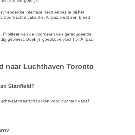
elijk onvergetelijk.
riendelijke interface helpt Airpaz je bij het
oed doordachte vakantie, Airpaz biedt een breed
en. Profiteer van de voordelen van gereduceerde
udig geweest. Boek je goedkope vlucht bij Airpaz
ld naar Luchthaven Toronto
ax Stanfield?
 luchtvaartmaatschappijen voor vluchten vanaf
nto?