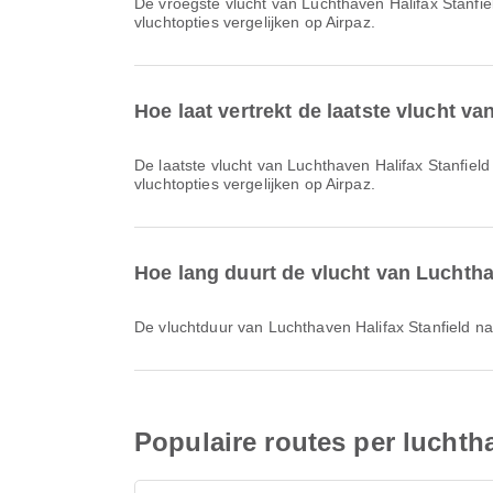
De vroegste vlucht van Luchthaven Halifax Stanfield naar Luchthaven Toronto met Porter Airlines vertrekt om 08:00. Je kunt dit schema bekijken en andere beschikbare
vluchtopties vergelijken op Airpaz.
Hoe laat vertrekt de laatste vlucht v
De laatste vlucht van Luchthaven Halifax Stanfield naar Luchthaven Toronto met Porter Airlines vertrekt om 08:00. Je kunt dit schema bekijken en andere beschikbare
vluchtopties vergelijken op Airpaz.
Hoe lang duurt de vlucht van Luchtha
De vluchtduur van Luchthaven Halifax Stanfield 
Populaire routes per luchth