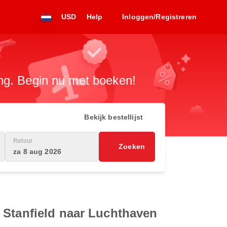
USD
Help
Inloggen/Registreren
ng. Begin nu met boeken!
Bekijk bestellijst
Retour
Zoeken
za 8 aug 2026
 Stanfield naar Luchthaven