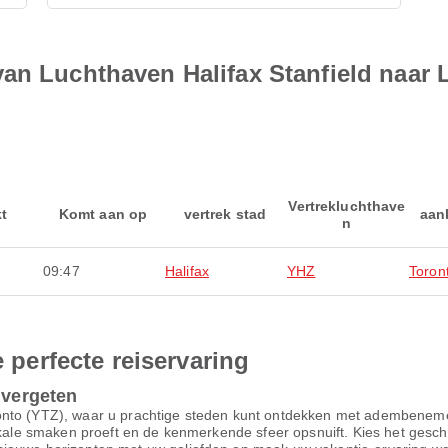
van Luchthaven Halifax Stanfield naar
Vertrekluchthave
kt
Komt aan op
vertrek stad
aan
n
09:47
Halifax
YHZ
Toron
e perfecte reiservaring
 vergeten
onto (YTZ), waar u prachtige steden kunt ontdekken met adembenemen
okale smaken proeft en de kenmerkende sfeer opsnuift. Kies het geschi