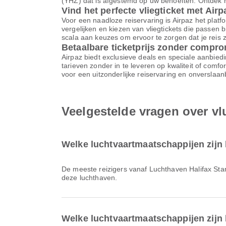
(YHZ) dat is afgestemd op uw behoeften. Ontdek n
Vind het perfecte vliegticket met Airp
Voor een naadloze reiservaring is Airpaz het platfor
vergelijken en kiezen van vliegtickets die passen 
scala aan keuzes om ervoor te zorgen dat je reis z
Betaalbare ticketprijs zonder compr
Airpaz biedt exclusieve deals en speciale aanbiedi
tarieven zonder in te leveren op kwaliteit of comf
voor een uitzonderlijke reiservaring en onverslaa
Veelgestelde vragen over vl
Welke luchtvaartmaatschappijen zijn 
De meeste reizigers vanaf Luchthaven Halifax Sta
deze luchthaven.
Welke luchtvaartmaatschappijen zijn 