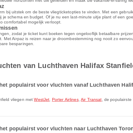
ieuwe horizonten met uw geliefden en maak uw vakantie-ervaring werk
az
m bij uitstek om de beste vliegticketopties te vinden. Met een gebruiksv
bij je schema en budget. Of je nu een last-minute uitje plant of een g
o comfortabel mogelijk verloopt.
omissen
ngen, zodat je ticket kunt boeken tegen ongelooflijk betaalbare prijz
ort. Met Airpaz is reizen naar je droombestemming nog nooit zo eenvo
nbare besparingen.
uchten van Luchthaven Halifax Stanfie
het populairst voor vluchten vanaf Luchthaven Halif
nfield vliegen met
WestJet
,
Porter Airlines
,
Air Transat
, de populairste
het populairst voor vluchten naar Luchthaven Toro