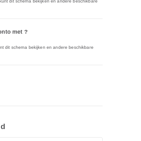
onto met ?
ld