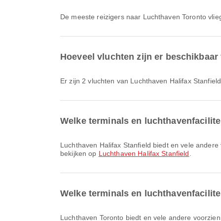
De meeste reizigers naar Luchthaven Toronto vli
Hoeveel vluchten zijn er beschikbaar
Er zijn 2 vluchten van Luchthaven Halifax Stanfie
Welke terminals en luchthavenfacilite
Luchthaven Halifax Stanfield biedt en vele andere voorzieningen om je reiservaring te verbeteren. Je kunt gedetailleerde informatie over faciliteiten en terminalindelingen
bekijken op
Luchthaven Halifax Stanfield
.
Welke terminals en luchthavenfacilit
Luchthaven Toronto biedt en vele andere voorzieningen om je reiservaring te verbeteren. Je kunt gedetailleerde informatie over faciliteiten en terminalindelingen bekijken