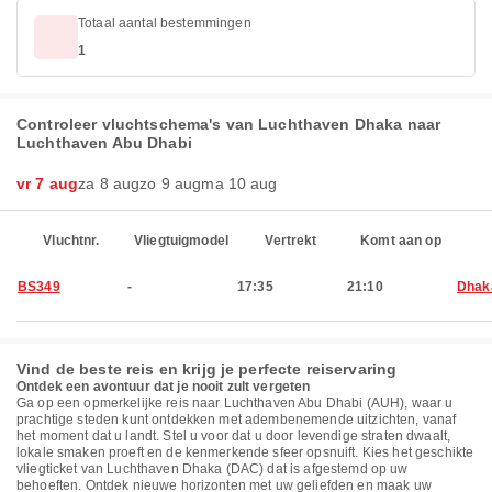
Totaal aantal bestemmingen
1
Controleer vluchtschema's van Luchthaven Dhaka naar
Luchthaven Abu Dhabi
vr 7 aug
za 8 aug
zo 9 aug
ma 10 aug
Vluchtnr.
Vliegtuigmodel
Vertrekt
Komt aan op
BS349
-
17:35
21:10
Dhak
Vind de beste reis en krijg je perfecte reiservaring
Ontdek een avontuur dat je nooit zult vergeten
Ga op een opmerkelijke reis naar Luchthaven Abu Dhabi (AUH), waar u
prachtige steden kunt ontdekken met adembenemende uitzichten, vanaf
het moment dat u landt. Stel u voor dat u door levendige straten dwaalt,
lokale smaken proeft en de kenmerkende sfeer opsnuift. Kies het geschikte
vliegticket van Luchthaven Dhaka (DAC) dat is afgestemd op uw
behoeften. Ontdek nieuwe horizonten met uw geliefden en maak uw