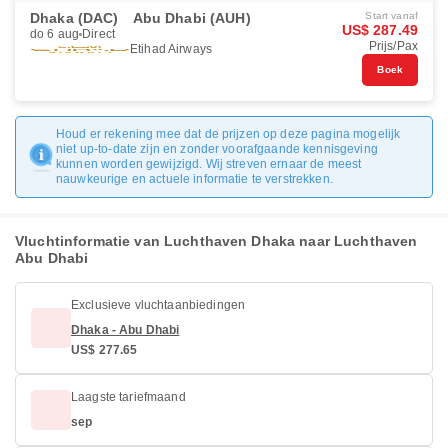
Dhaka (DAC)
Abu Dhabi (AUH)
Start vanaf
US$ 287.49
do 6 aug
Direct
Prijs/Pax
Etihad Airways
Boek
Houd er rekening mee dat de prijzen op deze pagina mogelijk
niet up-to-date zijn en zonder voorafgaande kennisgeving
kunnen worden gewijzigd. Wij streven ernaar de meest
nauwkeurige en actuele informatie te verstrekken.
Vluchtinformatie van Luchthaven Dhaka naar Luchthaven
Abu Dhabi
Exclusieve vluchtaanbiedingen
Dhaka - Abu Dhabi
US$ 277.65
Laagste tariefmaand
sep