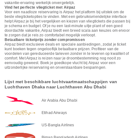
vakantie-ervaring werkelijk onvergetelijk.
Vind het perfecte vliegticket met Airpaz
Voor een naadloze reiservaring is Airpaz het platform bij uitstek om de
beste vliegticketopties te vinden. Met een gebruiksvriendelijke interface
helpt Airpaz je bij het vergelijken en kiezen van vliegtickets die passen bij
je schema en budget. Of je nu een last-minute uitje plant of een goed
doordachte vakantie, Airpaz biedt een breed scala aan keuzes om ervoor
te zorgen dat je reis zo comfortabel mogelijk verloopt.
Betaalbare ticketprijs zonder compromissen
Airpaz biedt exclusieve deals en speciale aanbiedingen, zodat je ticket
kunt boeken tegen ongelooflijk betaalbare prijzen. Profiteer van de
voordelen van gereduceerde tarieven zonder in te leveren op kwaliteit of
comfort. Met Airpaz is reizen naar je droombestemming nog nooit zo
eenvoudig geweest. Boek je goedkope vlucht bij Airpaz voor een
uitzonderlijke reiservaring en onverslaanbare besparingen.
Lijst met beschikbare luchtvaartmaatschappijen van
Luchthaven Dhaka naar Luchthaven Abu Dhabi
Air Arabia Abu Dhabi
Etihad Airways
US-Bangla Airlines
Biman Bangladesh Airlines