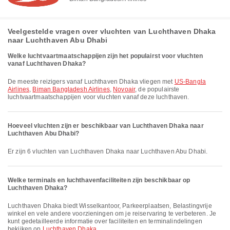
Veelgestelde vragen over vluchten van Luchthaven Dhaka
naar Luchthaven Abu Dhabi
Welke luchtvaartmaatschappijen zijn het populairst voor vluchten
vanaf Luchthaven Dhaka?
De meeste reizigers vanaf Luchthaven Dhaka vliegen met
US-Bangla
Airlines
,
Biman Bangladesh Airlines
,
Novoair
, de populairste
luchtvaartmaatschappijen voor vluchten vanaf deze luchthaven.
Hoeveel vluchten zijn er beschikbaar van Luchthaven Dhaka naar
Luchthaven Abu Dhabi?
Er zijn 6 vluchten van Luchthaven Dhaka naar Luchthaven Abu Dhabi.
Welke terminals en luchthavenfaciliteiten zijn beschikbaar op
Luchthaven Dhaka?
Luchthaven Dhaka biedt Wisselkantoor, Parkeerplaatsen, Belastingvrije
winkel en vele andere voorzieningen om je reiservaring te verbeteren. Je
kunt gedetailleerde informatie over faciliteiten en terminalindelingen
bekijken op
Luchthaven Dhaka
.