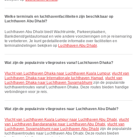
Welke terminals en luchthavenfaciliteiten zijn beschikbaar op
Luchthaven Abu Dhabi?
Luchthaven Abu Dhabi biedt Wachtruimte, Parkeerplaatsen,
Bankdienst/geldautomaat en vele andere voorzieningen om je reiservaring
te verbeteren. Je kunt gedetailleerde informatie over faciliteiten en
terminalindelingen bekijken op
Luchthaven Abu Dhabi
.
Wat zijn de populairste vliegroutes vanaf Luchthaven Dhaka?
vlucht van Luchthaven Dhaka naar Luchthaven Kuala Lumpur
,
vlucht van
Luchthaven Dhaka naar Internationale luchthaven Hamad
,
vlucht van
Luchthaven Dhaka naar Luchthaven Suvarnabhumi
zijn de populairste
luchthaventroutes vanaf Luchthaven Dhaka. Deze routes bieden handige
verbindingen voor je reis.
Wat zijn de populairste vliegroutes naar Luchthaven Abu Dhabi?
vlucht van Luchthaven Kuala Lumpur naar Luchthaven Abu Dhabi
,
vlucht
van Luchthaven Bandaranaike naar Luchthaven Abu Dhabi
,
vlucht van
Luchthaven Suvarnabhumi naar Luchthaven Abu Dhabi
zijn de populairste
luchthaventroutes naar Luchthaven Abu Dhabi. Deze routes bieden