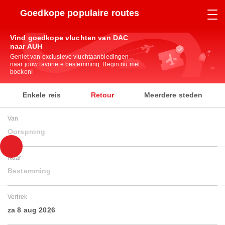
Goedkope populaire routes
Vind goedkope vluchten van DAC
naar AUH
Geniet van exclusieve vluchtaanbiedingen
naar jouw favoriete bestemming. Begin nu met
boeken!
Enkele reis
Retour
Meerdere steden
Van
Oorsprong
Naar
Bestemming
Vertrek
za 8 aug 2026