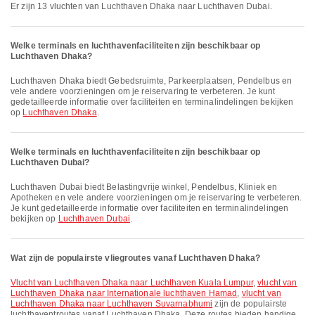
Er zijn 13 vluchten van Luchthaven Dhaka naar Luchthaven Dubai.
Welke terminals en luchthavenfaciliteiten zijn beschikbaar op
Luchthaven Dhaka?
Luchthaven Dhaka biedt Gebedsruimte, Parkeerplaatsen, Pendelbus en
vele andere voorzieningen om je reiservaring te verbeteren. Je kunt
gedetailleerde informatie over faciliteiten en terminalindelingen bekijken
op
Luchthaven Dhaka
.
Welke terminals en luchthavenfaciliteiten zijn beschikbaar op
Luchthaven Dubai?
Luchthaven Dubai biedt Belastingvrije winkel, Pendelbus, Kliniek en
Apotheken en vele andere voorzieningen om je reiservaring te verbeteren.
Je kunt gedetailleerde informatie over faciliteiten en terminalindelingen
bekijken op
Luchthaven Dubai
.
Wat zijn de populairste vliegroutes vanaf Luchthaven Dhaka?
vlucht van Luchthaven Dhaka naar Luchthaven Kuala Lumpur
,
vlucht van
Luchthaven Dhaka naar Internationale luchthaven Hamad
,
vlucht van
Luchthaven Dhaka naar Luchthaven Suvarnabhumi
zijn de populairste
luchthaventroutes vanaf Luchthaven Dhaka. Deze routes bieden handige