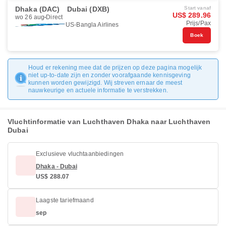
Dhaka (DAC)
Dubai (DXB)
Start vanaf
US$ 289.96
wo 26 aug
Direct
Prijs/Pax
US-Bangla Airlines
Boek
Houd er rekening mee dat de prijzen op deze pagina mogelijk
niet up-to-date zijn en zonder voorafgaande kennisgeving
kunnen worden gewijzigd. Wij streven ernaar de meest
nauwkeurige en actuele informatie te verstrekken.
Vluchtinformatie van Luchthaven Dhaka naar Luchthaven
Dubai
Exclusieve vluchtaanbiedingen
Dhaka - Dubai
US$ 288.07
Laagste tariefmaand
sep