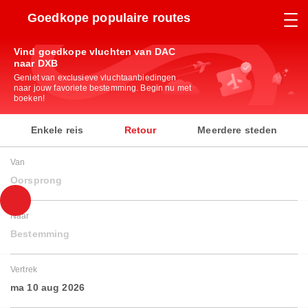
Goedkope populaire routes
Vind goedkope vluchten van DAC
naar DXB
Geniet van exclusieve vluchtaanbiedingen
naar jouw favoriete bestemming. Begin nu met
boeken!
Enkele reis
Retour
Meerdere steden
Van
Oorsprong
Naar
Bestemming
Vertrek
ma 10 aug 2026