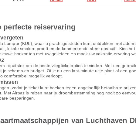
e perfecte reiservaring
 vergeten
la Lumpur (KUL), waar u prachtige steden kunt ontdekken met adem
waalt, lokale smaken proeft en de kenmerkende sfeer opsnuift. Kies he
ieuwe horizonten met uw geliefden en maak uw vakantie-ervaring werk
az
m bij uitstek om de beste vliegticketopties te vinden. Met een gebruiksv
bij je schema en budget. Of je nu een last-minute uitje plant of een g
o comfortabel mogelijk verloopt.
omissen
ngen, zodat je ticket kunt boeken tegen ongelooflijk betaalbare prijz
ort. Met Airpaz is reizen naar je droombestemming nog nooit zo eenvo
nbare besparingen.
tvaartmaatschappijen van Luchthaven 