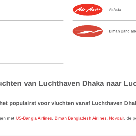
AirAsia
Biman Banglade
luchten van Luchthaven Dhaka naar L
 het populairst voor vluchten vanaf Luchthaven Dh
egen met
US-Bangla Airlines
,
Biman Bangladesh Airlines
,
Novoair
, de p