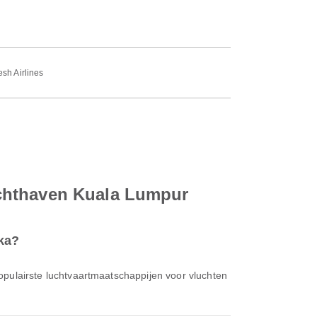
sh Airlines
uchthaven Kuala Lumpur
aka?
opulairste luchtvaartmaatschappijen voor vluchten