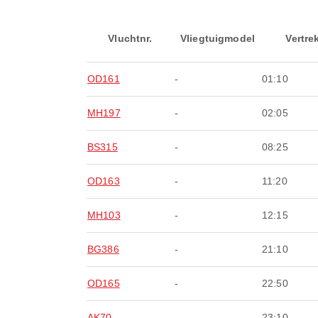
Vluchtnr.
Vliegtuigmodel
Vertre
OD161
-
01:10
MH197
-
02:05
BS315
-
08:25
OD163
-
11:20
MH103
-
12:15
BG386
-
21:10
OD165
-
22:50
AK70
-
23:10