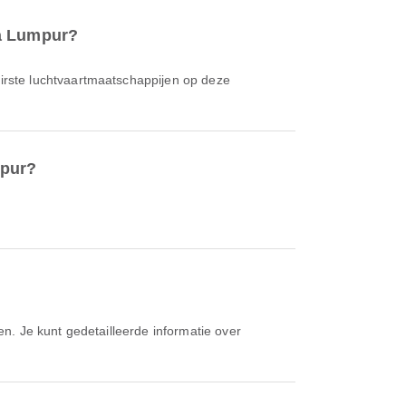
la Lumpur?
airste luchtvaartmaatschappijen op deze
mpur?