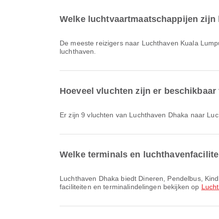
Welke luchtvaartmaatschappijen zijn
De meeste reizigers naar Luchthaven Kuala Lump
luchthaven.
Hoeveel vluchten zijn er beschikba
Er zijn 9 vluchten van Luchthaven Dhaka naar L
Welke terminals en luchthavenfacilit
Luchthaven Dhaka biedt Dineren, Pendelbus, Kinderkamer en vele andere voorzieningen om je reiservaring te verbeteren. Je kunt gedetailleerde informatie over
faciliteiten en terminalindelingen bekijken op
Luch