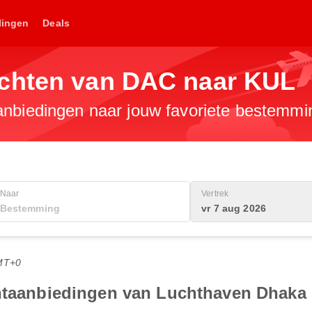
lingen
Deals
uchten van DAC naar KUL
anbiedingen naar jouw favoriete bestemmi
Naar
Vertrek
vr 7 aug 2026
MT+0
chtaanbiedingen van Luchthaven Dhaka