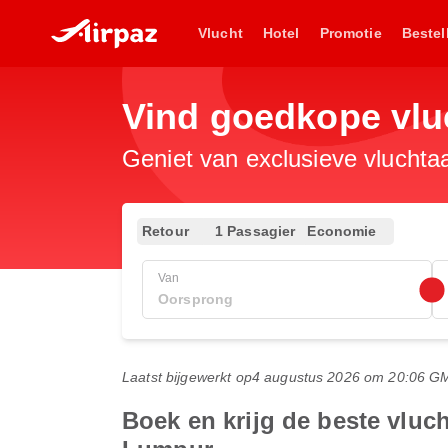
Vlucht
Hotel
Promotie
Bestel
Vind goedkope vl
Geniet van exclusieve vluchta
Retour
1 Passagier
Economie
Van
Laatst bijgewerkt op
4 augustus 2026 om 20:06 G
Boek en krijg de beste vlu