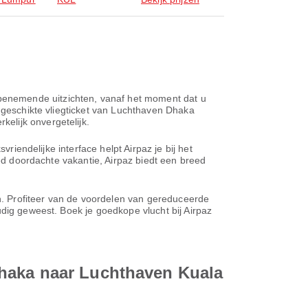
benemende uitzichten, vanaf het moment dat u
t geschikte vliegticket van Luchthaven Dhaka
elijk onvergetelijk.
riendelijke interface helpt Airpaz je bij het
oed doordachte vakantie, Airpaz biedt een breed
en. Profiteer van de voordelen van gereduceerde
udig geweest. Boek je goedkope vlucht bij Airpaz
Dhaka naar Luchthaven Kuala