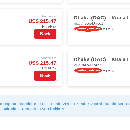
Start vanaf
)
Dhaka (DAC)
Kuala 
US$ 215.47
ma 7 sep
Direct
Prijs/Pax
AirAsia
Boek
Start vanaf
)
Dhaka (DAC)
Kuala 
US$ 215.47
vr 4 sep
Direct
Prijs/Pax
AirAsia
Boek
e pagina mogelijk niet up-to-date zijn en zonder voorafgaande kenni
actuele informatie te verstrekken.