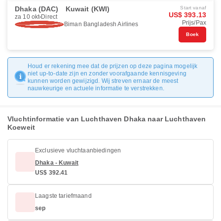
Dhaka (DAC)
Kuwait (KWI)
Start vanaf
US$ 393.13
za 10 okt
Direct
Prijs/Pax
Biman Bangladesh Airlines
Boek
Houd er rekening mee dat de prijzen op deze pagina mogelijk
niet up-to-date zijn en zonder voorafgaande kennisgeving
kunnen worden gewijzigd. Wij streven ernaar de meest
nauwkeurige en actuele informatie te verstrekken.
Vluchtinformatie van Luchthaven Dhaka naar Luchthaven
Koeweit
Exclusieve vluchtaanbiedingen
Dhaka - Kuwait
US$ 392.41
Laagste tariefmaand
sep