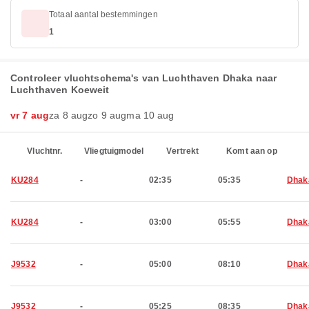
Totaal aantal bestemmingen
1
Controleer vluchtschema's van Luchthaven Dhaka naar
Luchthaven Koeweit
vr 7 aug
za 8 aug
zo 9 aug
ma 10 aug
Vluchtnr.
Vliegtuigmodel
Vertrekt
Komt aan op
KU284
-
02:35
05:35
Dhak
KU284
-
03:00
05:55
Dhak
J9532
-
05:00
08:10
Dhak
J9532
-
05:25
08:35
Dhak