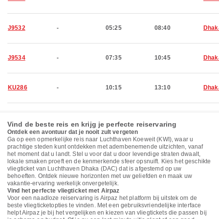
J9532
-
05:25
08:40
Dhak
J9534
-
07:35
10:45
Dhak
KU286
-
10:15
13:10
Dhak
Vind de beste reis en krijg je perfecte reiservaring
Ontdek een avontuur dat je nooit zult vergeten
Ga op een opmerkelijke reis naar Luchthaven Koeweit (KWI), waar u
prachtige steden kunt ontdekken met adembenemende uitzichten, vanaf
het moment dat u landt. Stel u voor dat u door levendige straten dwaalt,
lokale smaken proeft en de kenmerkende sfeer opsnuift. Kies het geschikte
vliegticket van Luchthaven Dhaka (DAC) dat is afgestemd op uw
behoeften. Ontdek nieuwe horizonten met uw geliefden en maak uw
vakantie-ervaring werkelijk onvergetelijk.
Vind het perfecte vliegticket met Airpaz
Voor een naadloze reiservaring is Airpaz het platform bij uitstek om de
beste vliegticketopties te vinden. Met een gebruiksvriendelijke interface
helpt Airpaz je bij het vergelijken en kiezen van vliegtickets die passen bij