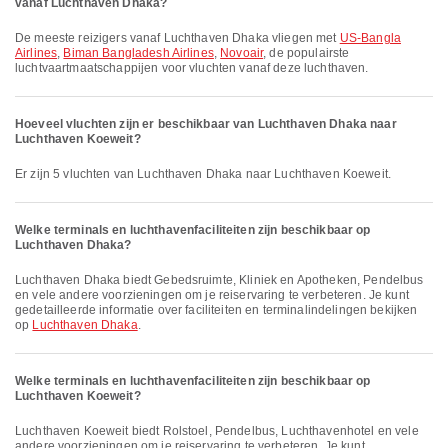
vanaf Luchthaven Dhaka?
De meeste reizigers vanaf Luchthaven Dhaka vliegen met
US-Bangla
Airlines
,
Biman Bangladesh Airlines
,
Novoair
, de populairste
luchtvaartmaatschappijen voor vluchten vanaf deze luchthaven.
Hoeveel vluchten zijn er beschikbaar van Luchthaven Dhaka naar
Luchthaven Koeweit?
Er zijn 5 vluchten van Luchthaven Dhaka naar Luchthaven Koeweit.
Welke terminals en luchthavenfaciliteiten zijn beschikbaar op
Luchthaven Dhaka?
Luchthaven Dhaka biedt Gebedsruimte, Kliniek en Apotheken, Pendelbus
en vele andere voorzieningen om je reiservaring te verbeteren. Je kunt
gedetailleerde informatie over faciliteiten en terminalindelingen bekijken
op
Luchthaven Dhaka
.
Welke terminals en luchthavenfaciliteiten zijn beschikbaar op
Luchthaven Koeweit?
Luchthaven Koeweit biedt Rolstoel, Pendelbus, Luchthavenhotel en vele
andere voorzieningen om je reiservaring te verbeteren. Je kunt