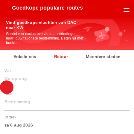
Goedkope populaire routes
Vind goedkope vluchten van DAC
naar KWI
Geniet van exclusieve vluchtaanbiedingen
naar jouw favoriete bestemming. Begin nu met
boeken!
Enkele reis
Retour
Meerdere steden
Van
Oorsprong
Naar
Bestemming
Vertrek
za 8 aug 2026