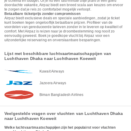
je schema en budget. Of je nu een last-minute uitje plant of een goed
doordachte vakantie, Airpaz biedt een breed scala aan keuzes om ervoor
te zorgen dat je reis zo comfortabel mogelijk verloopt.
Betaalbare ticketprijs zonder compromissen
Airpaz biedt exclusieve deals en speciale aanbiedingen, zodat je ticket
kunt boeken tegen ongelooflijk betaalbare prijzen. Profiteer van de
voordelen van gereduceerde tarieven zonder in te leveren op kwaliteit of
comfort. Met Airpaz is reizen naar je droombestemming nog nooit zo
eenvoudig geweest. Boek je goedkope vlucht bij Airpaz voor een
uitzonderlijke reiservaring en onverslaanbare besparingen.
Lijst met beschikbare luchtvaartmaatschappijen van
Luchthaven Dhaka naar Luchthaven Koeweit
Kuwait Airways
Jazeera Airways
Biman Bangladesh Airlines
Veelgestelde vragen over vluchten van Luchthaven Dhaka
naar Luchthaven Koeweit
Welke luchtvaartmaatschappijen zijn het populairst voor vluchten