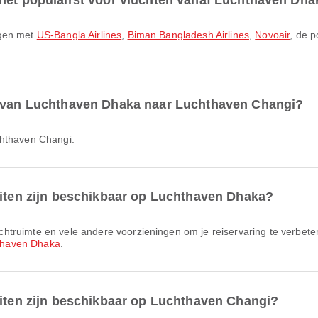
 het populairst voor vluchten vanaf Luchthaven Dh
egen met
US-Bangla Airlines
,
Biman Bangladesh Airlines
,
Novoair
, de p
r van Luchthaven Dhaka naar Luchthaven Changi?
chthaven Changi.
eiten zijn beschikbaar op Luchthaven Dhaka?
thaven Dhaka
.
eiten zijn beschikbaar op Luchthaven Changi?