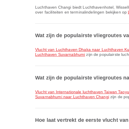
Luchthaven Changi biedt Luchthavenhotel, Wisselkantoor, Pendelbus en vele andere voorzieningen om je reiservaring te verbeteren. Je kunt gedetailleerde informatie
over faciliteiten en terminalindelingen bekijken op
Wat zijn de populairste vliegroutes 
vlucht van Luchthaven Dhaka naar Luchthaven K
Luchthaven Suvarnabhumi
zijn de populairste lu
Wat zijn de populairste vliegroutes 
vlucht van Internationale luchthaven Taiwan Tao
Suvarnabhumi naar Luchthaven Changi
zijn de po
Hoe laat vertrekt de eerste vlucht 