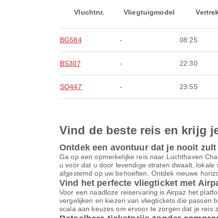
Vluchtnr.
Vliegtuigmodel
Vertre
BG584
-
08:25
BS307
-
22:30
SQ447
-
23:55
Vind de beste reis en krijg j
Ontdek een avontuur dat je nooit zult
Ga op een opmerkelijke reis naar Luchthaven Cha
u voor dat u door levendige straten dwaalt, lokal
afgestemd op uw behoeften. Ontdek nieuwe horizon
Vind het perfecte vliegticket met Airp
Voor een naadloze reiservaring is Airpaz het platfor
vergelijken en kiezen van vliegtickets die passen 
scala aan keuzes om ervoor te zorgen dat je reis z