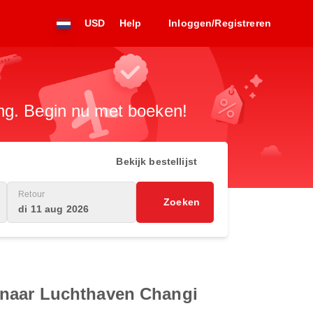
USD
Help
Inloggen/Registreren
ng. Begin nu met boeken!
Bekijk bestellijst
Retour
Zoeken
di 11 aug 2026
 naar Luchthaven Changi