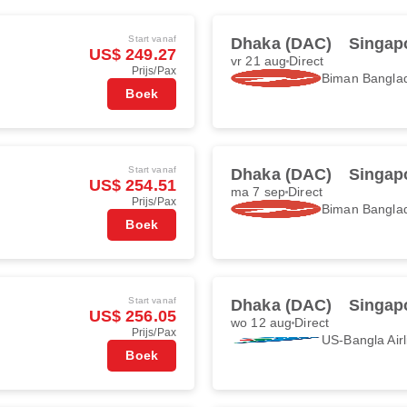
Start vanaf
Dhaka (DAC)
Singapo
US$ 249.27
vr 21 aug
Direct
Prijs/Pax
Biman Banglad
Boek
Start vanaf
Dhaka (DAC)
Singapo
US$ 254.51
ma 7 sep
Direct
Prijs/Pax
Biman Banglad
Boek
Start vanaf
Dhaka (DAC)
Singapo
US$ 256.05
wo 12 aug
Direct
Prijs/Pax
US-Bangla Airl
Boek