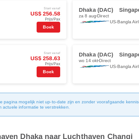
Start vanaf
Dhaka (DAC)
Singapo
US$ 256.58
za 8 aug
Direct
Prijs/Pax
US-Bangla Airl
Boek
Start vanaf
Dhaka (DAC)
Singapo
US$ 258.63
wo 14 okt
Direct
Prijs/Pax
US-Bangla Airl
Boek
e pagina mogelijk niet up-to-date zijn en zonder voorafgaande kenni
actuele informatie te verstrekken.
thaven Dhaka naar Luchthaven Changi