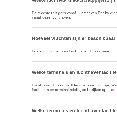
Welke luchtvaartmaatschappijen zijn
De meeste reizigers vanaf Luchthaven Dhaka vli
vanaf deze luchthaven.
Hoeveel vluchten zijn er beschikbaa
Er zijn 5 vluchten van Luchthaven Dhaka naar Lu
Welke terminals en luchthavenfacilit
Luchthaven Dhaka biedt Autoverhuur, Lounge, Wachtruimte en vele andere voorzieningen om je reiservaring te verbeteren. Je kunt gedetailleerde informatie over
faciliteiten en terminalindelingen bekijken op
Luch
Welke terminals en luchthavenfacilit