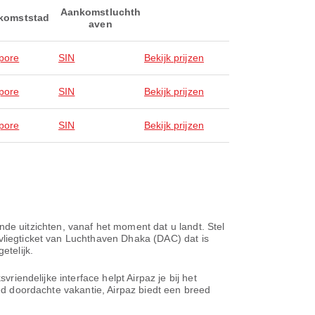
Aankomstluchth
komststad
aven
pore
SIN
Bekijk prijzen
pore
SIN
Bekijk prijzen
pore
SIN
Bekijk prijzen
e uitzichten, vanaf het moment dat u landt. Stel
 vliegticket van Luchthaven Dhaka (DAC) dat is
telijk.
riendelijke interface helpt Airpaz je bij het
oed doordachte vakantie, Airpaz biedt een breed