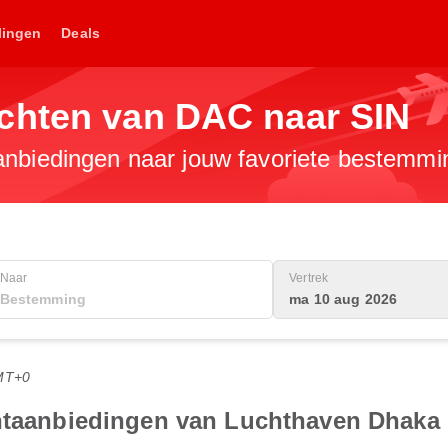
lingen
Deals
chten van DAC naar SIN
anbiedingen naar jouw favoriete bestemmi
Naar
Vertrek
ma 10 aug 2026
MT+0
chtaanbiedingen van Luchthaven Dhaka