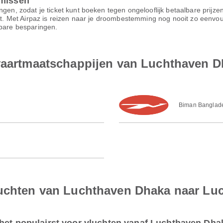
omissen
ngen, zodat je ticket kunt boeken tegen ongelooflijk betaalbare prijz
ort. Met Airpaz is reizen naar je droombestemming nog nooit zo eenvo
nbare besparingen.
tvaartmaatschappijen van Luchthaven 
Biman Banglade
luchten van Luchthaven Dhaka naar Lu