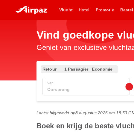
Vlucht
Hotel
Promotie
Bestel
Vind goedkope vlu
Geniet van exclusieve vluchta
Retour
1 Passagier
Economie
Van
Laatst bijgewerkt op
8 augustus 2026 om 18:53 G
Boek en krijg de beste vlu