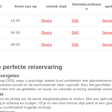
Vertrekluchthave
kt
Komt aan op
vertrek stad
aan
n
14:40
Dhaka
DAC
Singa
04:40
Dhaka
DAC
Singa
06:00
Dhaka
DAC
Singa
e perfecte reiservaring
 vergeten
ngi (SIN), waar u prachtige steden kunt ontdekken met adembenemend
e smaken proeft en de kenmerkende sfeer opsnuift. Kies het geschikte
ten met uw geliefden en maak uw vakantie-ervaring werkelijk onverge
az
m bij uitstek om de beste vliegticketopties te vinden. Met een gebruiksv
bij je schema en budget. Of je nu een last-minute uitje plant of een g
o comfortabel mogelijk verloopt.