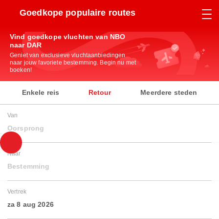
Goedkope populaire routes
Vind goedkope vluchten van NBO
naar DAR
Geniet van exclusieve vluchtaanbiedingen
naar jouw favoriete bestemming. Begin nu met
boeken!
Enkele reis
Retour
Meerdere steden
Van
Oorsprong
Naar
Bestemming
Vertrek
za 8 aug 2026