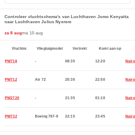
Controleer vluchtschema's van Luchthaven Jomo Kenyatta
naar Luchthaven Julius Nyerere
za 8 aug
ma 10 aug
Vluchtnr.
Vliegtuigmodel
Vertrekt
Komt aan op
PW718
-
08:35
12:20
Nairo
PW712
Atr 72
20:30
22:50
Nairo
PW2720
-
21:35
01:10
Nairo
PW732
Boeing 787-9
22:15
23:45
Nairo