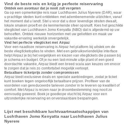
Vind de beste reis en krijg je perfecte reiservaring
Ontdek een avontuur dat je nooit zult vergeten
Ga op een opmerkelijke reis naar Luchthaven Julius Nyerere (DAR), waar
u prachtige steden kunt ontdekken met adembenemende uitzichten, vanaf
het moment dat u landt. Stel u voor dat u door levendige straten dwaalt,
lokale smaken proeft en de kenmerkende sfeer opsnuift. Kies het geschikte
vliegticket van Luchthaven Jomo Kenyatta (NBO) dat is afgestemd op uw
behoeften. Ontdek nieuwe horizonten met uw geliefden en maak uw
vakantie-ervaring werkelijk onvergetelijk.
Vind het perfecte vliegticket met Airpaz
Voor een naadloze reiservaring is Airpaz het platform bij uitstek om de
beste vliegticketopties te vinden. Met een gebruiksvriendelijke interface
helpt Airpaz je bij het vergelijken en kiezen van vliegtickets die passen bij
je schema en budget. Of je nu een last-minute uitje plant of een goed
doordachte vakantie, Airpaz biedt een breed scala aan keuzes om ervoor
te zorgen dat je reis zo comfortabel mogelijk verloopt.
Betaalbare ticketprijs zonder compromissen
Airpaz biedt exclusieve deals en speciale aanbiedingen, zodat je ticket
kunt boeken tegen ongelooflijk betaalbare prijzen. Profiteer van de
voordelen van gereduceerde tarieven zonder in te leveren op kwaliteit of
comfort. Met Airpaz is reizen naar je droombestemming nog nooit zo
eenvoudig geweest. Boek je goedkope vlucht bij Airpaz voor een
uitzonderlijke reiservaring en onverslaanbare besparingen.
Lijst met beschikbare luchtvaartmaatschappijen van
Luchthaven Jomo Kenyatta naar Luchthaven Julius
Nyerere