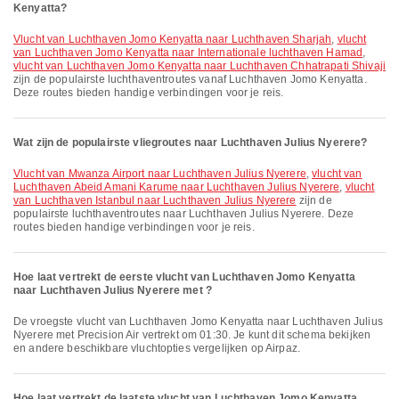
Kenyatta?
vlucht van Luchthaven Jomo Kenyatta naar Luchthaven Sharjah
,
vlucht
van Luchthaven Jomo Kenyatta naar Internationale luchthaven Hamad
,
vlucht van Luchthaven Jomo Kenyatta naar Luchthaven Chhatrapati Shivaji
zijn de populairste luchthaventroutes vanaf Luchthaven Jomo Kenyatta.
Deze routes bieden handige verbindingen voor je reis.
Wat zijn de populairste vliegroutes naar Luchthaven Julius Nyerere?
vlucht van Mwanza Airport naar Luchthaven Julius Nyerere
,
vlucht van
Luchthaven Abeid Amani Karume naar Luchthaven Julius Nyerere
,
vlucht
van Luchthaven Istanbul naar Luchthaven Julius Nyerere
zijn de
populairste luchthaventroutes naar Luchthaven Julius Nyerere. Deze
routes bieden handige verbindingen voor je reis.
Hoe laat vertrekt de eerste vlucht van Luchthaven Jomo Kenyatta
naar Luchthaven Julius Nyerere met ?
De vroegste vlucht van Luchthaven Jomo Kenyatta naar Luchthaven Julius
Nyerere met Precision Air vertrekt om 01:30. Je kunt dit schema bekijken
en andere beschikbare vluchtopties vergelijken op Airpaz.
Hoe laat vertrekt de laatste vlucht van Luchthaven Jomo Kenyatta