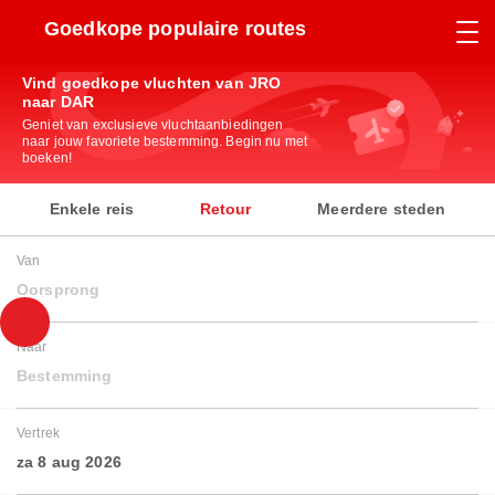
Goedkope populaire routes
Vind goedkope vluchten van JRO
naar DAR
Geniet van exclusieve vluchtaanbiedingen
naar jouw favoriete bestemming. Begin nu met
boeken!
Enkele reis
Retour
Meerdere steden
Van
Oorsprong
Naar
Bestemming
Vertrek
za 8 aug 2026