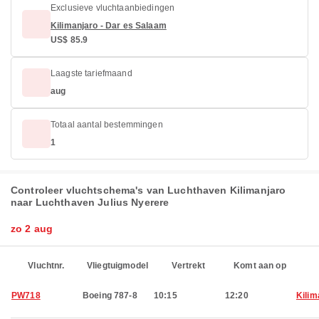
Exclusieve vluchtaanbiedingen
Kilimanjaro - Dar es Salaam
US$ 85.9
Laagste tariefmaand
aug
Totaal aantal bestemmingen
1
Controleer vluchtschema's van Luchthaven Kilimanjaro
naar Luchthaven Julius Nyerere
zo 2 aug
Vluchtnr.
Vliegtuigmodel
Vertrekt
Komt aan op
PW718
Boeing 787-8
10:15
12:20
Kilim