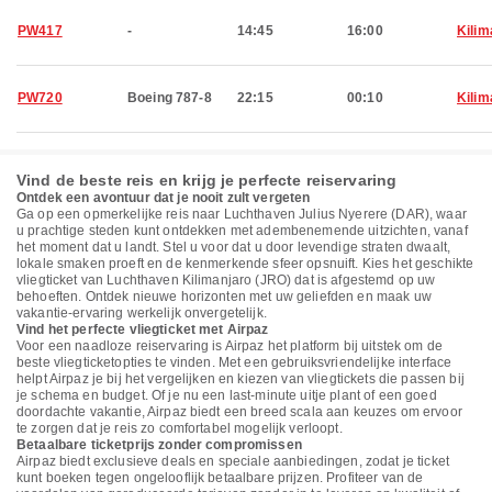
PW417
-
14:45
16:00
Kilim
PW720
Boeing 787-8
22:15
00:10
Kilim
Vind de beste reis en krijg je perfecte reiservaring
Ontdek een avontuur dat je nooit zult vergeten
Ga op een opmerkelijke reis naar Luchthaven Julius Nyerere (DAR), waar
u prachtige steden kunt ontdekken met adembenemende uitzichten, vanaf
het moment dat u landt. Stel u voor dat u door levendige straten dwaalt,
lokale smaken proeft en de kenmerkende sfeer opsnuift. Kies het geschikte
vliegticket van Luchthaven Kilimanjaro (JRO) dat is afgestemd op uw
behoeften. Ontdek nieuwe horizonten met uw geliefden en maak uw
vakantie-ervaring werkelijk onvergetelijk.
Vind het perfecte vliegticket met Airpaz
Voor een naadloze reiservaring is Airpaz het platform bij uitstek om de
beste vliegticketopties te vinden. Met een gebruiksvriendelijke interface
helpt Airpaz je bij het vergelijken en kiezen van vliegtickets die passen bij
je schema en budget. Of je nu een last-minute uitje plant of een goed
doordachte vakantie, Airpaz biedt een breed scala aan keuzes om ervoor
te zorgen dat je reis zo comfortabel mogelijk verloopt.
Betaalbare ticketprijs zonder compromissen
Airpaz biedt exclusieve deals en speciale aanbiedingen, zodat je ticket
kunt boeken tegen ongelooflijk betaalbare prijzen. Profiteer van de