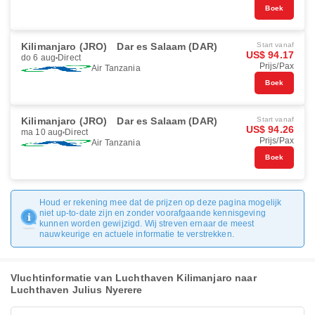
Boek
Kilimanjaro (JRO)
Dar es Salaam (DAR)
Start vanaf
US$ 94.17
do 6 aug
Direct
Prijs/Pax
Air Tanzania
Boek
Kilimanjaro (JRO)
Dar es Salaam (DAR)
Start vanaf
US$ 94.26
ma 10 aug
Direct
Prijs/Pax
Air Tanzania
Boek
Houd er rekening mee dat de prijzen op deze pagina mogelijk
niet up-to-date zijn en zonder voorafgaande kennisgeving
kunnen worden gewijzigd. Wij streven ernaar de meest
nauwkeurige en actuele informatie te verstrekken.
Vluchtinformatie van Luchthaven Kilimanjaro naar
Luchthaven Julius Nyerere