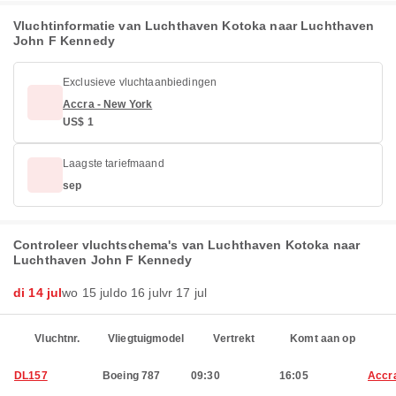
Vluchtinformatie van Luchthaven Kotoka naar Luchthaven
John F Kennedy
Exclusieve vluchtaanbiedingen
Accra - New York
US$ 1
Laagste tariefmaand
sep
Controleer vluchtschema's van Luchthaven Kotoka naar
Luchthaven John F Kennedy
di 14 jul
wo 15 jul
do 16 jul
vr 17 jul
Vluchtnr.
Vliegtuigmodel
Vertrekt
Komt aan op
DL157
Boeing 787
09:30
16:05
Accr