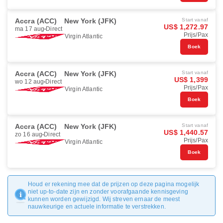
Accra (ACC)
New York (JFK)
Start vanaf
US$ 1,272.97
ma 17 aug
Direct
Prijs/Pax
Virgin Atlantic
Boek
Accra (ACC)
New York (JFK)
Start vanaf
US$ 1,399
wo 12 aug
Direct
Prijs/Pax
Virgin Atlantic
Boek
Accra (ACC)
New York (JFK)
Start vanaf
US$ 1,440.57
zo 16 aug
Direct
Prijs/Pax
Virgin Atlantic
Boek
Houd er rekening mee dat de prijzen op deze pagina mogelijk
niet up-to-date zijn en zonder voorafgaande kennisgeving
kunnen worden gewijzigd. Wij streven ernaar de meest
nauwkeurige en actuele informatie te verstrekken.