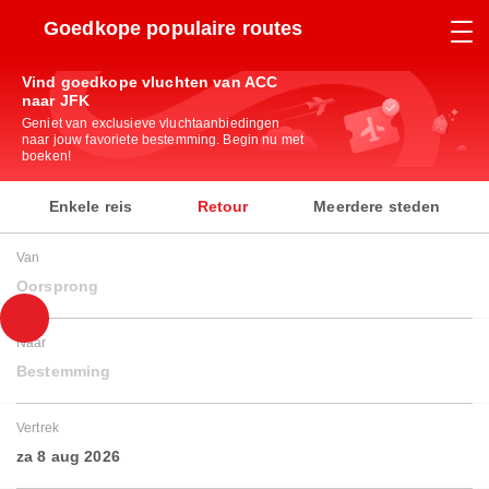
Goedkope populaire routes
Vind goedkope vluchten van ACC
naar JFK
Geniet van exclusieve vluchtaanbiedingen
naar jouw favoriete bestemming. Begin nu met
boeken!
Enkele reis
Retour
Meerdere steden
Van
Oorsprong
Naar
Bestemming
Vertrek
za 8 aug 2026