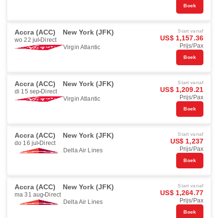
Boek
Accra (ACC)
New York (JFK)
Start vanaf
US$ 1,157.36
wo 22 jul
Direct
Prijs/Pax
Virgin Atlantic
Boek
Accra (ACC)
New York (JFK)
Start vanaf
US$ 1,209.21
di 15 sep
Direct
Prijs/Pax
Virgin Atlantic
Boek
Accra (ACC)
New York (JFK)
Start vanaf
US$ 1,237
do 16 jul
Direct
Prijs/Pax
Delta Air Lines
Boek
Accra (ACC)
New York (JFK)
Start vanaf
US$ 1,264.77
ma 31 aug
Direct
Prijs/Pax
Delta Air Lines
Boek