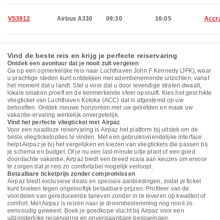
VS3912
Airbus A330
09:30
16:05
Accr
Vind de beste reis en krijg je perfecte reiservaring
Ontdek een avontuur dat je nooit zult vergeten
Ga op een opmerkelijke reis naar Luchthaven John F Kennedy (JFK), waar
u prachtige steden kunt ontdekken met adembenemende uitzichten, vanaf
het moment dat u landt. Stel u voor dat u door levendige straten dwaalt,
lokale smaken proeft en de kenmerkende sfeer opsnuift. Kies het geschikte
vliegticket van Luchthaven Kotoka (ACC) dat is afgestemd op uw
behoeften. Ontdek nieuwe horizonten met uw geliefden en maak uw
vakantie-ervaring werkelijk onvergetelijk.
Vind het perfecte vliegticket met Airpaz
Voor een naadloze reiservaring is Airpaz het platform bij uitstek om de
beste vliegticketopties te vinden. Met een gebruiksvriendelijke interface
helpt Airpaz je bij het vergelijken en kiezen van vliegtickets die passen bij
je schema en budget. Of je nu een last-minute uitje plant of een goed
doordachte vakantie, Airpaz biedt een breed scala aan keuzes om ervoor
te zorgen dat je reis zo comfortabel mogelijk verloopt.
Betaalbare ticketprijs zonder compromissen
Airpaz biedt exclusieve deals en speciale aanbiedingen, zodat je ticket
kunt boeken tegen ongelooflijk betaalbare prijzen. Profiteer van de
voordelen van gereduceerde tarieven zonder in te leveren op kwaliteit of
comfort. Met Airpaz is reizen naar je droombestemming nog nooit zo
eenvoudig geweest. Boek je goedkope vlucht bij Airpaz voor een
uitzonderlijke reiservaring en onverslaanbare besparingen.