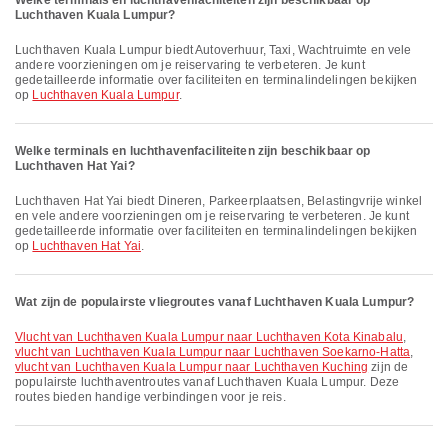
Welke terminals en luchthavenfaciliteiten zijn beschikbaar op
Luchthaven Kuala Lumpur?
Luchthaven Kuala Lumpur biedt Autoverhuur, Taxi, Wachtruimte en vele
andere voorzieningen om je reiservaring te verbeteren. Je kunt
gedetailleerde informatie over faciliteiten en terminalindelingen bekijken
op
Luchthaven Kuala Lumpur
.
Welke terminals en luchthavenfaciliteiten zijn beschikbaar op
Luchthaven Hat Yai?
Luchthaven Hat Yai biedt Dineren, Parkeerplaatsen, Belastingvrije winkel
en vele andere voorzieningen om je reiservaring te verbeteren. Je kunt
gedetailleerde informatie over faciliteiten en terminalindelingen bekijken
op
Luchthaven Hat Yai
.
Wat zijn de populairste vliegroutes vanaf Luchthaven Kuala Lumpur?
vlucht van Luchthaven Kuala Lumpur naar Luchthaven Kota Kinabalu
,
vlucht van Luchthaven Kuala Lumpur naar Luchthaven Soekarno-Hatta
,
vlucht van Luchthaven Kuala Lumpur naar Luchthaven Kuching
zijn de
populairste luchthaventroutes vanaf Luchthaven Kuala Lumpur. Deze
routes bieden handige verbindingen voor je reis.