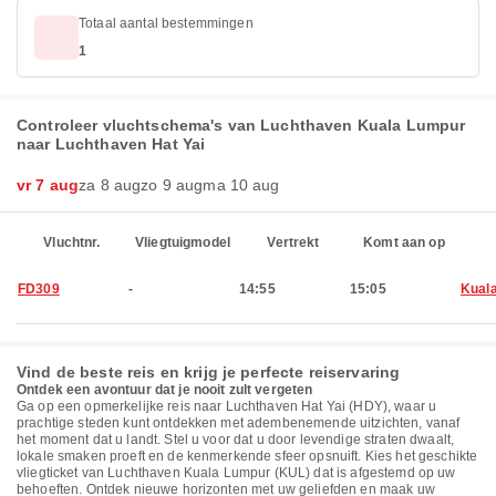
Totaal aantal bestemmingen
1
Controleer vluchtschema's van Luchthaven Kuala Lumpur
naar Luchthaven Hat Yai
vr 7 aug
za 8 aug
zo 9 aug
ma 10 aug
Vluchtnr.
Vliegtuigmodel
Vertrekt
Komt aan op
FD309
-
14:55
15:05
Kual
Vind de beste reis en krijg je perfecte reiservaring
Ontdek een avontuur dat je nooit zult vergeten
Ga op een opmerkelijke reis naar Luchthaven Hat Yai (HDY), waar u
prachtige steden kunt ontdekken met adembenemende uitzichten, vanaf
het moment dat u landt. Stel u voor dat u door levendige straten dwaalt,
lokale smaken proeft en de kenmerkende sfeer opsnuift. Kies het geschikte
vliegticket van Luchthaven Kuala Lumpur (KUL) dat is afgestemd op uw
behoeften. Ontdek nieuwe horizonten met uw geliefden en maak uw