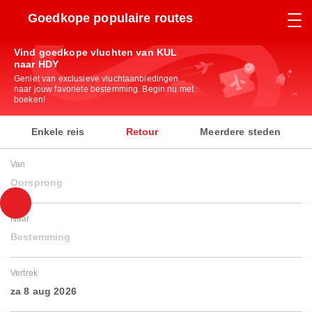
Goedkope populaire routes
Vind goedkope vluchten van KUL
naar HDY
Geniet van exclusieve vluchtaanbiedingen
naar jouw favoriete bestemming. Begin nu met
boeken!
Enkele reis
Retour
Meerdere steden
Van
Oorsprong
Naar
Bestemming
Vertrek
za 8 aug 2026