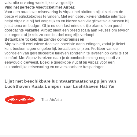
vakantie-ervaring werkelijk onvergetelijk.
Vind het perfecte vliegticket met Airpaz
Voor een naadloze reiservaring is Airpaz het platform bij uitstek om de
beste vliegticketopties te vinden. Met een gebruiksvriendelijke interface
helpt Airpaz je bij het vergelijken en kiezen van vliegtickets die passen bij
je schema en budget. Of je nu een last-minute uitje plant of een goed
doordachte vakantie, Airpaz biedt een breed scala aan keuzes om ervoor
te zorgen dat je reis zo comfortabel mogelijk verloopt.
Betaalbare ticketprijs zonder compromissen
Airpaz biedt exclusieve deals en speciale aanbiedingen, zodat je ticket
kunt boeken tegen ongelooflijk betaalbare prijzen. Profiteer van de
voordelen van gereduceerde tarieven zonder in te leveren op kwaliteit of
comfort. Met Airpaz is reizen naar je droombestemming nog nooit zo
eenvoudig geweest. Boek je goedkope vlucht bij Airpaz voor een
uitzonderlijke reiservaring en onverslaanbare besparingen.
Lijst met beschikbare luchtvaartmaatschappijen van
Luchthaven Kuala Lumpur naar Luchthaven Hat Yai
Thai AirAsia