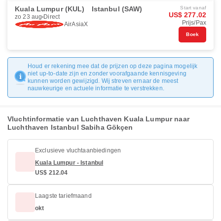
Kuala Lumpur (KUL)
Istanbul (SAW)
Start vanaf
US$ 277.02
zo 23 aug
Direct
Prijs/Pax
AirAsiaX
Boek
Houd er rekening mee dat de prijzen op deze pagina mogelijk
niet up-to-date zijn en zonder voorafgaande kennisgeving
kunnen worden gewijzigd. Wij streven ernaar de meest
nauwkeurige en actuele informatie te verstrekken.
Vluchtinformatie van Luchthaven Kuala Lumpur naar
Luchthaven Istanbul Sabiha Gökçen
Exclusieve vluchtaanbiedingen
Kuala Lumpur - Istanbul
US$ 212.04
Laagste tariefmaand
okt