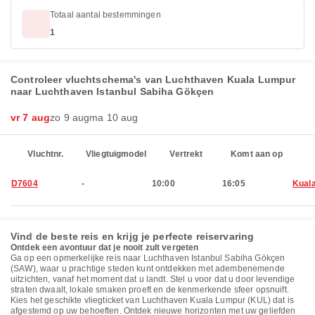
Totaal aantal bestemmingen
1
Controleer vluchtschema's van Luchthaven Kuala Lumpur
naar Luchthaven Istanbul Sabiha Gökçen
vr 7 aug
zo 9 aug
ma 10 aug
Vluchtnr.
Vliegtuigmodel
Vertrekt
Komt aan op
D7604
-
10:00
16:05
Kual
Vind de beste reis en krijg je perfecte reiservaring
Ontdek een avontuur dat je nooit zult vergeten
Ga op een opmerkelijke reis naar Luchthaven Istanbul Sabiha Gökçen
(SAW), waar u prachtige steden kunt ontdekken met adembenemende
uitzichten, vanaf het moment dat u landt. Stel u voor dat u door levendige
straten dwaalt, lokale smaken proeft en de kenmerkende sfeer opsnuift.
Kies het geschikte vliegticket van Luchthaven Kuala Lumpur (KUL) dat is
afgestemd op uw behoeften. Ontdek nieuwe horizonten met uw geliefden