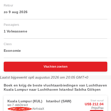
Retour
zo 9 aug 2026
Passagiers
1 Volwassene
Class
Economie
Vluchten zoeken
Laatst bijgewerkt op
6 augustus 2026 om 20:05 GMT+0
Boek en krijg de beste vluchtaanbiedingen van Luchthaven
Kuala Lumpur naar Luchthaven Istanbul Sabiha Gökçen
Kuala Lumpur (KUL)
Istanbul (SAW)
Start vanaf
US$ 212.04
wo 7 okt
Direct
Prijs/Pax
AirAsiaX