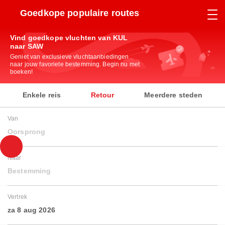
Goedkope populaire routes
Vind goedkope vluchten van KUL
naar SAW
Geniet van exclusieve vluchtaanbiedingen
naar jouw favoriete bestemming. Begin nu met
boeken!
Enkele reis
Retour
Meerdere steden
Van
Oorsprong
Naar
Bestemming
Vertrek
za 8 aug 2026