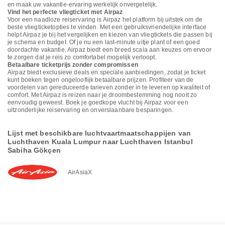
en maak uw vakantie-ervaring werkelijk onvergetelijk.
Vind het perfecte vliegticket met Airpaz
Voor een naadloze reiservaring is Airpaz het platform bij uitstek om de
beste vliegticketopties te vinden. Met een gebruiksvriendelijke interface
helpt Airpaz je bij het vergelijken en kiezen van vliegtickets die passen bij
je schema en budget. Of je nu een last-minute uitje plant of een goed
doordachte vakantie, Airpaz biedt een breed scala aan keuzes om ervoor
te zorgen dat je reis zo comfortabel mogelijk verloopt.
Betaalbare ticketprijs zonder compromissen
Airpaz biedt exclusieve deals en speciale aanbiedingen, zodat je ticket
kunt boeken tegen ongelooflijk betaalbare prijzen. Profiteer van de
voordelen van gereduceerde tarieven zonder in te leveren op kwaliteit of
comfort. Met Airpaz is reizen naar je droombestemming nog nooit zo
eenvoudig geweest. Boek je goedkope vlucht bij Airpaz voor een
uitzonderlijke reiservaring en onverslaanbare besparingen.
Lijst met beschikbare luchtvaartmaatschappijen van
Luchthaven Kuala Lumpur naar Luchthaven Istanbul
Sabiha Gökçen
AirAsiaX