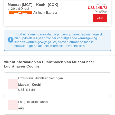
Muscat (MCT)
Kochi (COK)
Start vanaf
US$ 145.73
di 20 okt
Direct
Prijs/Pax
Air India Express
Boek
Houd er rekening mee dat de prijzen op deze pagina mogelijk
niet up-to-date zijn en zonder voorafgaande kennisgeving
kunnen worden gewijzigd. Wij streven ernaar de meest
nauwkeurige en actuele informatie te verstrekken.
Vluchtinformatie van Luchthaven van Muscat naar
Luchthaven Cochin
Exclusieve vluchtaanbiedingen
Muscat - Kochi
US$ 116.84
Laagste tariefmaand
aug