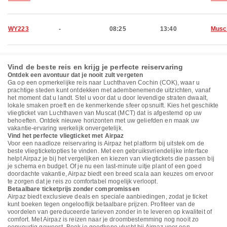
WY223
-
08:25
13:40
Musc
Vind de beste reis en krijg je perfecte reiservaring
Ontdek een avontuur dat je nooit zult vergeten
Ga op een opmerkelijke reis naar Luchthaven Cochin (COK), waar u
prachtige steden kunt ontdekken met adembenemende uitzichten, vanaf
het moment dat u landt. Stel u voor dat u door levendige straten dwaalt,
lokale smaken proeft en de kenmerkende sfeer opsnuift. Kies het geschikte
vliegticket van Luchthaven van Muscat (MCT) dat is afgestemd op uw
behoeften. Ontdek nieuwe horizonten met uw geliefden en maak uw
vakantie-ervaring werkelijk onvergetelijk.
Vind het perfecte vliegticket met Airpaz
Voor een naadloze reiservaring is Airpaz het platform bij uitstek om de
beste vliegticketopties te vinden. Met een gebruiksvriendelijke interface
helpt Airpaz je bij het vergelijken en kiezen van vliegtickets die passen bij
je schema en budget. Of je nu een last-minute uitje plant of een goed
doordachte vakantie, Airpaz biedt een breed scala aan keuzes om ervoor
te zorgen dat je reis zo comfortabel mogelijk verloopt.
Betaalbare ticketprijs zonder compromissen
Airpaz biedt exclusieve deals en speciale aanbiedingen, zodat je ticket
kunt boeken tegen ongelooflijk betaalbare prijzen. Profiteer van de
voordelen van gereduceerde tarieven zonder in te leveren op kwaliteit of
comfort. Met Airpaz is reizen naar je droombestemming nog nooit zo