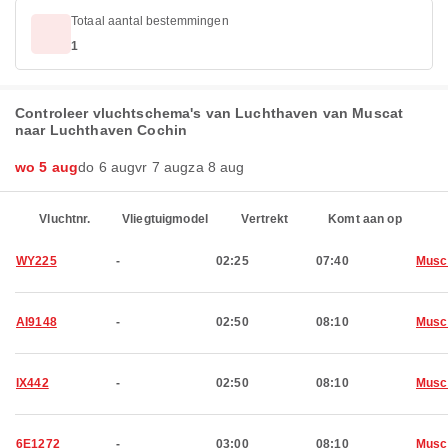
Totaal aantal bestemmingen
1
Controleer vluchtschema's van Luchthaven van Muscat
naar Luchthaven Cochin
wo 5 aug
do 6 aug
vr 7 aug
za 8 aug
Vluchtnr.
Vliegtuigmodel
Vertrekt
Komt aan op
WY225
-
02:25
07:40
Musc
AI9148
-
02:50
08:10
Musc
IX442
-
02:50
08:10
Musc
6E1272
-
03:00
08:10
Musc