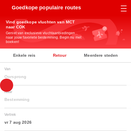
Goedkope populaire routes
Vind goedkope vluchten van MCT
naar COK
Geniet van exclusieve vluchtaanbiedingen
naar jouw favoriete bestemming. Begin nu met
boeken!
Enkele reis
Retour
Meerdere steden
Van
Oorsprong
Naar
Bestemming
Vertrek
vr 7 aug 2026