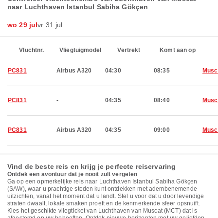
naar Luchthaven Istanbul Sabiha Gökçen
wo 29 jul
vr 31 jul
Vluchtnr.
Vliegtuigmodel
Vertrekt
Komt aan op
PC831
Airbus A320
04:30
08:35
Musc
PC831
-
04:35
08:40
Musc
PC831
Airbus A320
04:35
09:00
Musc
Vind de beste reis en krijg je perfecte reiservaring
Ontdek een avontuur dat je nooit zult vergeten
Ga op een opmerkelijke reis naar Luchthaven Istanbul Sabiha Gökçen
(SAW), waar u prachtige steden kunt ontdekken met adembenemende
uitzichten, vanaf het moment dat u landt. Stel u voor dat u door levendige
straten dwaalt, lokale smaken proeft en de kenmerkende sfeer opsnuift.
Kies het geschikte vliegticket van Luchthaven van Muscat (MCT) dat is