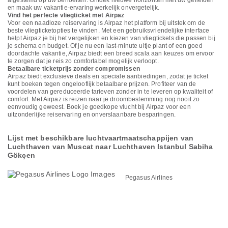
afgestemd op uw behoeften. Ontdek nieuwe horizonten met uw geliefden
en maak uw vakantie-ervaring werkelijk onvergetelijk.
Vind het perfecte vliegticket met Airpaz
Voor een naadloze reiservaring is Airpaz het platform bij uitstek om de
beste vliegticketopties te vinden. Met een gebruiksvriendelijke interface
helpt Airpaz je bij het vergelijken en kiezen van vliegtickets die passen bij
je schema en budget. Of je nu een last-minute uitje plant of een goed
doordachte vakantie, Airpaz biedt een breed scala aan keuzes om ervoor
te zorgen dat je reis zo comfortabel mogelijk verloopt.
Betaalbare ticketprijs zonder compromissen
Airpaz biedt exclusieve deals en speciale aanbiedingen, zodat je ticket
kunt boeken tegen ongelooflijk betaalbare prijzen. Profiteer van de
voordelen van gereduceerde tarieven zonder in te leveren op kwaliteit of
comfort. Met Airpaz is reizen naar je droombestemming nog nooit zo
eenvoudig geweest. Boek je goedkope vlucht bij Airpaz voor een
uitzonderlijke reiservaring en onverslaanbare besparingen.
Lijst met beschikbare luchtvaartmaatschappijen van
Luchthaven van Muscat naar Luchthaven Istanbul Sabiha
Gökçen
Pegasus Airlines