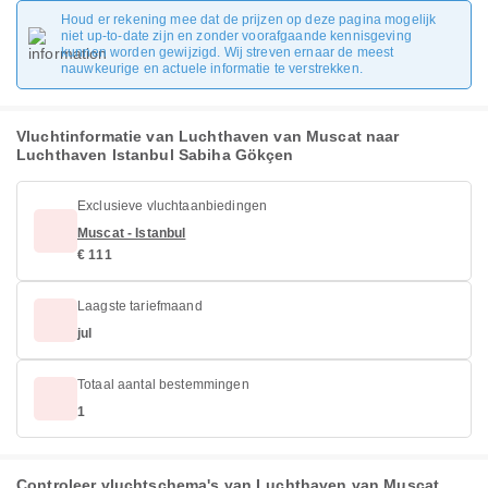
Houd er rekening mee dat de prijzen op deze pagina mogelijk
niet up-to-date zijn en zonder voorafgaande kennisgeving
kunnen worden gewijzigd. Wij streven ernaar de meest
nauwkeurige en actuele informatie te verstrekken.
Vluchtinformatie van Luchthaven van Muscat naar
Luchthaven Istanbul Sabiha Gökçen
Exclusieve vluchtaanbiedingen
Muscat - Istanbul
€ 111
Laagste tariefmaand
jul
Totaal aantal bestemmingen
1
Controleer vluchtschema's van Luchthaven van Muscat