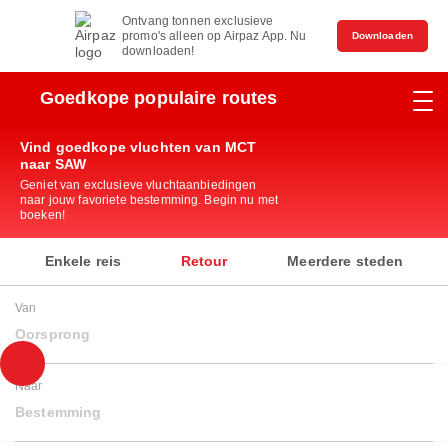
Ontvang tonnen exclusieve
promo's alleen op Airpaz App. Nu
Downloaden
downloaden!
Goedkope populaire routes
Vind goedkope vluchten van MCT
naar SAW
Geniet van exclusieve vluchtaanbiedingen
naar jouw favoriete bestemming. Begin nu met
boeken!
Enkele reis
Retour
Meerdere steden
Van
Oorsprong
Naar
Bestemming