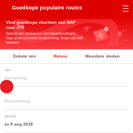
Goedkope populaire routes
Vind goedkope vluchten van NAP
naar JTR
Geniet van exclusieve vluchtaanbiedingen
naar jouw favoriete bestemming. Begin nu met
boeken!
Enkele reis
Retour
Meerdere steden
Van
Oorsprong
Naar
Bestemming
Vertrek
zo 9 aug 2026