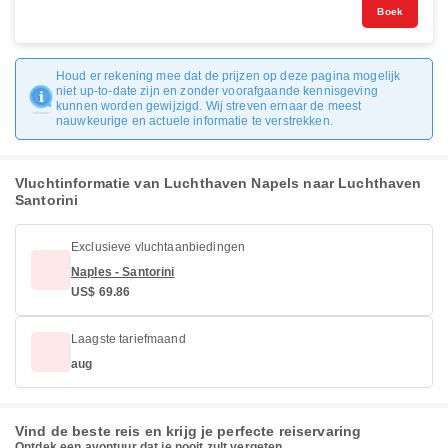
Boek
Houd er rekening mee dat de prijzen op deze pagina mogelijk
niet up-to-date zijn en zonder voorafgaande kennisgeving
kunnen worden gewijzigd. Wij streven ernaar de meest
nauwkeurige en actuele informatie te verstrekken.
Vluchtinformatie van Luchthaven Napels naar Luchthaven
Santorini
Exclusieve vluchtaanbiedingen
Naples - Santorini
US$ 69.86
Laagste tariefmaand
aug
Vind de beste reis en krijg je perfecte reiservaring
Ontdek een avontuur dat je nooit zult vergeten