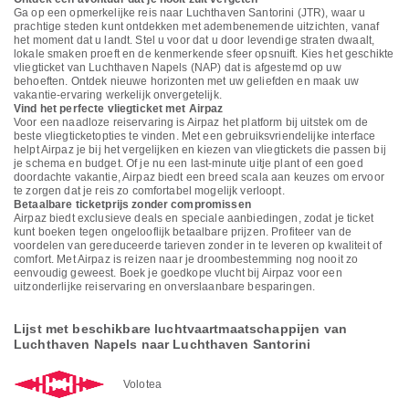
Ga op een opmerkelijke reis naar Luchthaven Santorini (JTR), waar u
prachtige steden kunt ontdekken met adembenemende uitzichten, vanaf
het moment dat u landt. Stel u voor dat u door levendige straten dwaalt,
lokale smaken proeft en de kenmerkende sfeer opsnuift. Kies het geschikte
vliegticket van Luchthaven Napels (NAP) dat is afgestemd op uw
behoeften. Ontdek nieuwe horizonten met uw geliefden en maak uw
vakantie-ervaring werkelijk onvergetelijk.
Vind het perfecte vliegticket met Airpaz
Voor een naadloze reiservaring is Airpaz het platform bij uitstek om de
beste vliegticketopties te vinden. Met een gebruiksvriendelijke interface
helpt Airpaz je bij het vergelijken en kiezen van vliegtickets die passen bij
je schema en budget. Of je nu een last-minute uitje plant of een goed
doordachte vakantie, Airpaz biedt een breed scala aan keuzes om ervoor
te zorgen dat je reis zo comfortabel mogelijk verloopt.
Betaalbare ticketprijs zonder compromissen
Airpaz biedt exclusieve deals en speciale aanbiedingen, zodat je ticket
kunt boeken tegen ongelooflijk betaalbare prijzen. Profiteer van de
voordelen van gereduceerde tarieven zonder in te leveren op kwaliteit of
comfort. Met Airpaz is reizen naar je droombestemming nog nooit zo
eenvoudig geweest. Boek je goedkope vlucht bij Airpaz voor een
uitzonderlijke reiservaring en onverslaanbare besparingen.
Lijst met beschikbare luchtvaartmaatschappijen van
Luchthaven Napels naar Luchthaven Santorini
Volotea